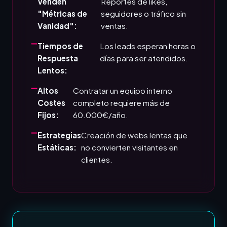
Venden
Reportes de likes,
"Métricas de
seguidores o tráfico sin
Vanidad":
ventas.
Tiempos de
Los leads esperan horas o
Respuesta
días para ser atendidos.
Lentos:
Altos
Contratar un equipo interno
Costes
completo requiere más de
Fijos:
60.000€/año.
Estrategias
Creación de webs lentas que
Estáticas:
no convierten visitantes en
clientes.