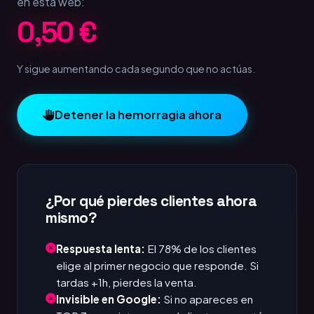
en esta web:
1,00 €
Y sigue aumentando cada segundo que no actúas.
Detener la hemorragia ahora
¿Por qué pierdes clientes ahora
mismo?
Respuesta lenta:
El 78% de los clientes
elige al primer negocio que responde. Si
tardas +1h, pierdes la venta.
Invisible en Google:
Si no apareces en