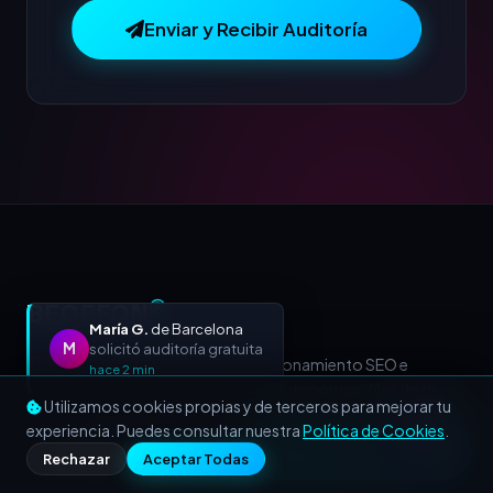
Enviar y Recibir Auditoría
BEOFFON
Ⓡ
María G.
de Barcelona
M
solicitó auditoría gratuita
Agencia de Marketing Digital, Posicionamiento SEO e
hace 2 min
Inteligencia Artificial para PYMES y Autónomos. Más de 15
Utilizamos cookies propias y de terceros para mejorar tu
años acelerando negocios a nivel nacional e internacional.
experiencia. Puedes consultar nuestra
Política de Cookies
.
Llamar
WhatsApp
Rechazar
Aceptar Todas