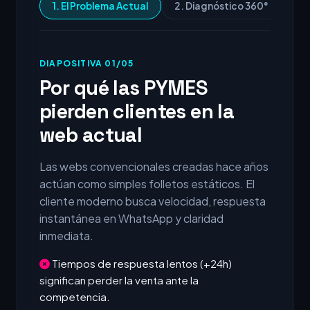
1. El Problema Actual
2. Diagnóstico 360°
3.
DIAPOSITIVA 01/05
Por qué las PYMES
pierden clientes en la
web actual
Las webs convencionales creadas hace años
actúan como simples folletos estáticos. El
cliente moderno busca velocidad, respuesta
instantánea en WhatsApp y claridad
inmediata.
Tiempos de respuesta lentos (+24h)
significan perder la venta ante la
competencia.