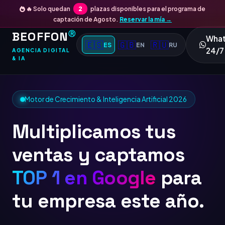
🔥 Solo quedan
2
plazas disponibles para el programa de
captación de Agosto.
Reservar la mía →
BEOFFON
Ⓡ
Wha
🇪🇸
🇬🇧
🇷🇺
ES
EN
RU
24/7
AGENCIA DIGITAL
& IA
Motor de Crecimiento & Inteligencia Artificial 2026
Multiplicamos tus
ventas y captamos
TOP 1 en
para tu
empresa este año.