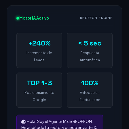
Motor IA Activo
BEOFFON ENGINE
+240%
< 5 sec
Incremento de
Respuesta
Leads
Automática
TOP 1-3
100%
Posicionamiento
Enfoque en
Google
Facturación
Hola! Soy el Agente IA de BEOFFON.
He auditado tu sector y puedo enviarte 10