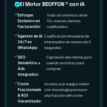
El Motor BEOFFON ® con IA
Enfoque
Todo se orienta a cerrar
Exclusivo en
10+ nuevos clientes
Facturación:
cualificados.
Agentes de IA
Cualificación inmediata de
24/7 en
interesados en menos de 5
WhatsApp:
segundos.
SEO
Captación del cliente justo
Semántico +
cuando está listo para
Ads
comprar.
Integrados:
Coste
Acceso a un equipo senior
Fraccionado
con tecnología punta por
& ROI
una fracción del coste.
Garantizado: