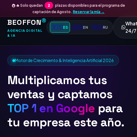
🔥 Solo quedan
2
plazas disponibles para el programa de
captación de Agosto.
Reservar la mía →
BEOFFON
Ⓡ
Wha
🇪🇸
🇬🇧
🇷🇺
ES
EN
RU
24/7
AGENCIA DIGITAL
& IA
Motor de Crecimiento & Inteligencia Artificial 2026
Multiplicamos tus
ventas y captamos
TOP 1 en Google
para
tu empresa este año.