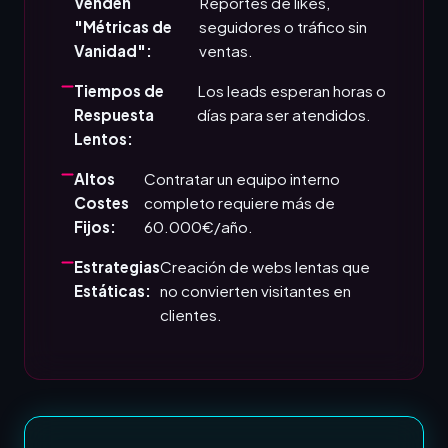
Venden
Reportes de likes,
"Métricas de
seguidores o tráfico sin
Vanidad":
ventas.
Tiempos de
Los leads esperan horas o
Respuesta
días para ser atendidos.
Lentos:
Altos
Contratar un equipo interno
Costes
completo requiere más de
Fijos:
60.000€/año.
Estrategias
Creación de webs lentas que
Estáticas:
no convierten visitantes en
clientes.