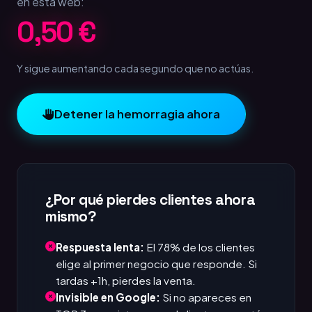
en esta web:
1,00 €
Y sigue aumentando cada segundo que no actúas.
Detener la hemorragia ahora
¿Por qué pierdes clientes ahora
mismo?
Respuesta lenta:
El 78% de los clientes
elige al primer negocio que responde. Si
tardas +1h, pierdes la venta.
Invisible en Google:
Si no apareces en