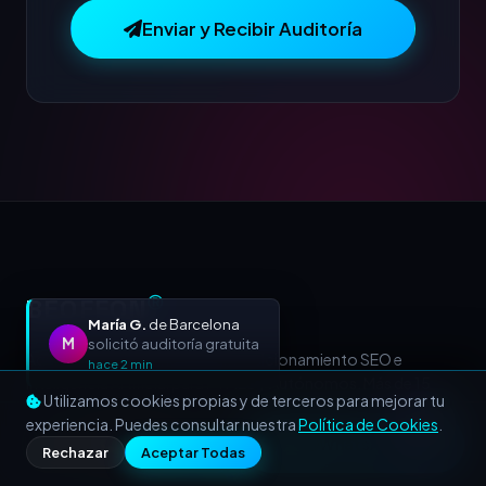
Enviar y Recibir Auditoría
BEOFFON
Ⓡ
María G.
de Barcelona
M
solicitó auditoría gratuita
Agencia de Marketing Digital, Posicionamiento SEO e
hace 2 min
Inteligencia Artificial para PYMES y Autónomos. Más de 15
Utilizamos cookies propias y de terceros para mejorar tu
años acelerando negocios a nivel nacional e internacional.
experiencia. Puedes consultar nuestra
Política de Cookies
.
Llamar
WhatsApp
Rechazar
Aceptar Todas