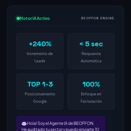
Motor IA Activo
BEOFFON ENGINE
+240%
< 5 sec
Incremento de
Respuesta
Leads
Automática
TOP 1-3
100%
Posicionamiento
Enfoque en
Google
Facturación
Hola! Soy el Agente IA de BEOFFON.
He auditado tu sector y puedo enviarte 10