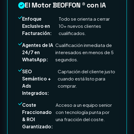
El Motor BEOFFON ® con IA
Enfoque
Todo se orienta a cerrar
Exclusivo en
10+ nuevos clientes
Facturación:
cualificados.
Agentes de IA
Cualificación inmediata de
24/7 en
interesados en menos de 5
WhatsApp:
segundos.
SEO
Captación del cliente justo
Semántico +
cuando está listo para
Ads
comprar.
Integrados:
Coste
Acceso a un equipo senior
Fraccionado
con tecnología punta por
& ROI
una fracción del coste.
Garantizado: