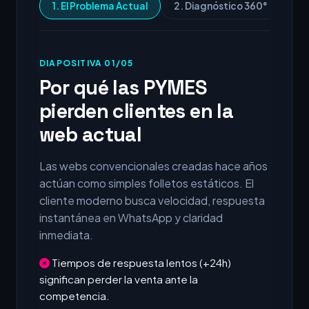
1. El Problema Actual
2. Diagnóstico 360°
3.
DIAPOSITIVA 01/05
Por qué las PYMES
pierden clientes en la
web actual
Las webs convencionales creadas hace años
actúan como simples folletos estáticos. El
cliente moderno busca velocidad, respuesta
instantánea en WhatsApp y claridad
inmediata.
Tiempos de respuesta lentos (+24h)
significan perder la venta ante la
competencia.