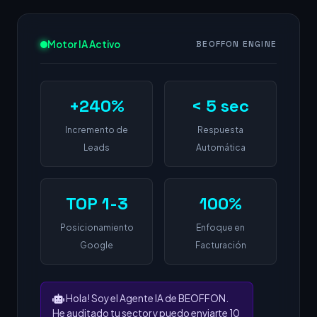
Motor IA Activo
BEOFFON ENGINE
+240%
< 5 sec
Incremento de
Respuesta
Leads
Automática
TOP 1-3
100%
Posicionamiento
Enfoque en
Google
Facturación
Hola! Soy el Agente IA de BEOFFON.
He auditado tu sector y puedo enviarte 10