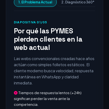
1. El Problema Actual
2. Diagnóstico 360°
3.
DIAPOSITIVA 01/05
Por qué las PYMES
pierden clientes en la
web actual
Las webs convencionales creadas hace años
actúan como simples folletos estáticos. El
cliente moderno busca velocidad, respuesta
instantánea en WhatsApp y claridad
inmediata.
Tiempos de respuesta lentos (+24h)
significan perder la venta ante la
competencia.