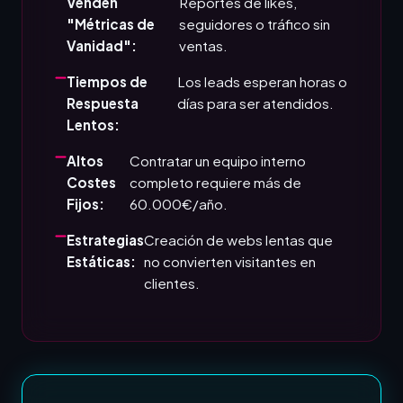
Venden
Reportes de likes,
"Métricas de
seguidores o tráfico sin
Vanidad":
ventas.
Tiempos de
Los leads esperan horas o
Respuesta
días para ser atendidos.
Lentos:
Altos
Contratar un equipo interno
Costes
completo requiere más de
Fijos:
60.000€/año.
Estrategias
Creación de webs lentas que
Estáticas:
no convierten visitantes en
clientes.