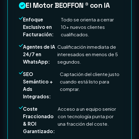
El Motor BEOFFON ® con IA
Enfoque
Todo se orienta a cerrar
Exclusivo en
10+ nuevos clientes
Facturación:
cualificados.
Agentes de IA
Cualificación inmediata de
24/7 en
interesados en menos de 5
WhatsApp:
segundos.
SEO
Captación del cliente justo
Semántico +
cuando está listo para
Ads
comprar.
Integrados:
Coste
Acceso a un equipo senior
Fraccionado
con tecnología punta por
& ROI
una fracción del coste.
Garantizado: