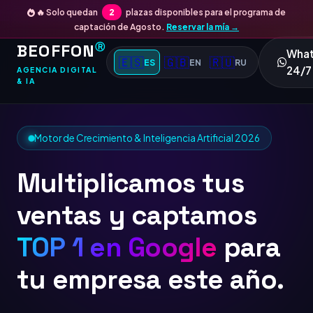
🔥 Solo quedan
2
plazas disponibles para el programa de
captación de Agosto.
Reservar la mía →
BEOFFON
Ⓡ
Wha
🇪🇸
🇬🇧
🇷🇺
ES
EN
RU
24/7
AGENCIA DIGITAL
& IA
Motor de Crecimiento & Inteligencia Artificial 2026
Multiplicamos tus
ventas y captamos
TOP 1 en Goog
para tu
empresa este año.