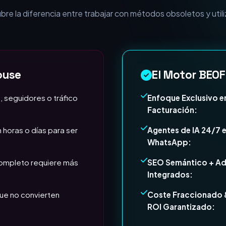
esa necesita Expertos e
e la diferencia entre trabajar con métodos obsoletos y utili
ouse
El Motor BEOF
, seguidores o tráfico
Enfoque Exclusivo e
Facturación:
 horas o días para ser
Agentes de IA 24/7 
WhatsApp:
completo requiere más
SEO Semántico + A
Integrados:
ue no convierten
Coste Fraccionado 