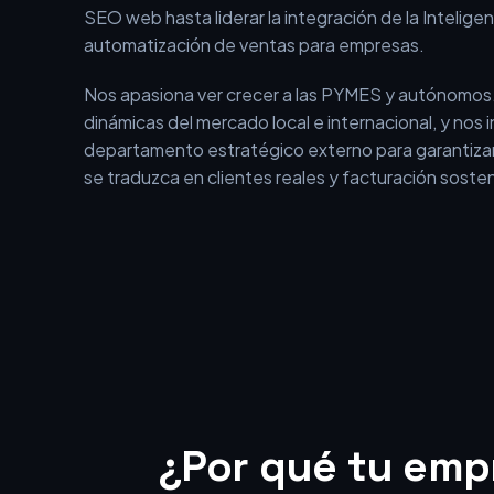
En BEOFFON no somos una agencia tradicional qu
aislados. Somos un equipo con más de 15 años de 
el entorno digital, que ha evolucionado desde los i
SEO web hasta liderar la integración de la Inteligenci
automatización de ventas para empresas.
Nos apasiona ver crecer a las PYMES y autónomos
dinámicas del mercado local e internacional, y nos
departamento estratégico externo para garantizar
se traduzca en clientes reales y facturación sosten