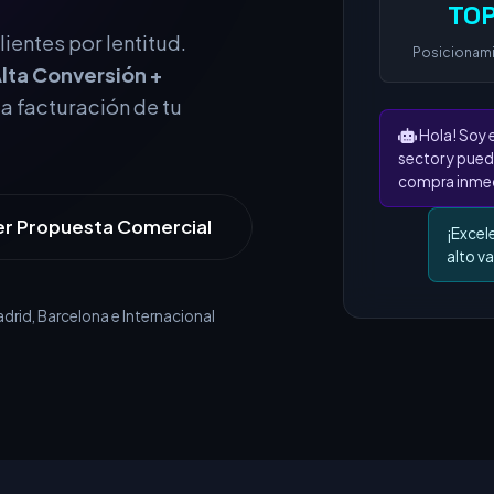
TOP
Posicionam
ientes por lentitud.
lta Conversión +
Hola! Soy 
la facturación de tu
sector y pued
compra inmed
¡Excel
alto va
er Propuesta Comercial
rid, Barcelona e Internacional