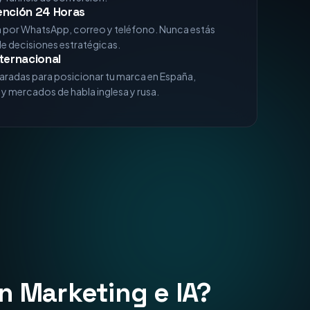
xperiencia
analizando algoritmos de Google, comportamiento
 funnels de conversión.
ención 24 Horas
a por WhatsApp, correo y teléfono. Nunca estás
de decisiones estratégicas.
ternacional
aradas para posicionar tu marca en España,
y mercados de habla inglesa y rusa.