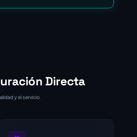
punta por una fracción del coste.
uración Directa
idad y el servicio.