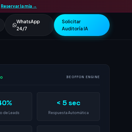
.
Reservar la mía →
WhatsApp
Solicitar
24/7
Auditoría IA
vo
BEOFFON ENGINE
40%
< 5 sec
o de Leads
Respuesta Automática