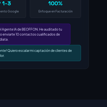
 1-3
100%
iento Google
Enfoque en Facturación
el Agente IA de BEOFFON. He auditado tu
o enviarte 10 contactos cualificados de
iata.
ente! Quiero escalar mi captación de clientes de
lor.