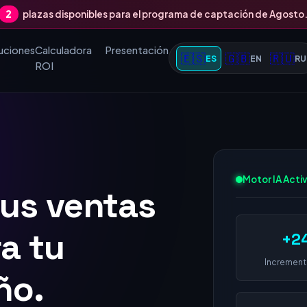
2
plazas disponibles para el programa de captación de Agosto
uciones
Calculadora
Presentación
🇪🇸
🇬🇧
🇷🇺
ES
EN
RU
ROI
tus ventas
Motor IA Acti
 1 en
+2
 empresa
Increment