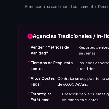
¿Por qué tu empr
El mercado ha cambiado drásticamente. Descubr
Agencias Tradicionales / In-H
Venden "Métricas de
Reportes de likes
Vanidad":
sin ventas.
Tiempos de Respuesta
Los leads esperan
Lentos:
atendidos.
Altos Costes
Contratar un equipo interno 
Fijos:
de 60.000€/año.
Estrategias
Creación de webs lentas q