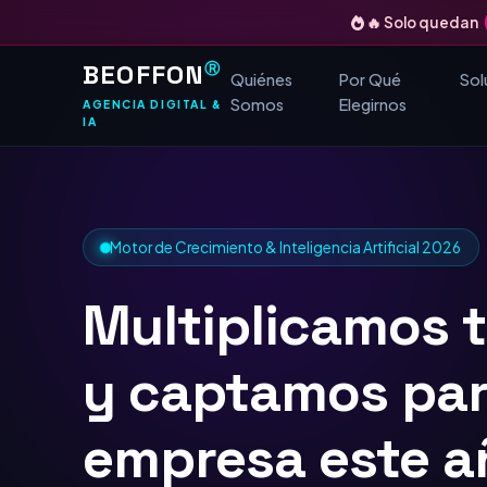
🔥 Solo quedan
BEOFFON
Ⓡ
Quiénes
Por Qué
Sol
Somos
Elegirnos
AGENCIA DIGITAL &
IA
Motor de Crecimiento & Inteligencia Artificial 2026
Multiplicamos 
y captamos
TOP
Google
para tu