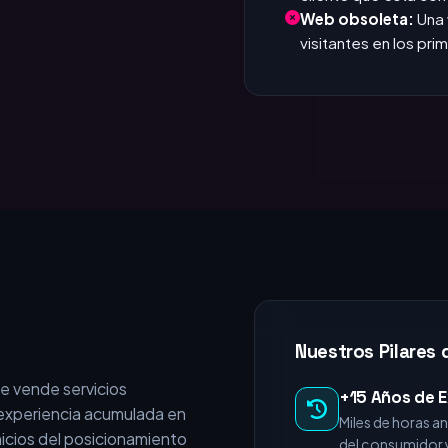
que responde. Si tar
Invisible en Google
cliente que está c
Web obsoleta:
Una 
visitantes en los pr
Nuestros Pilares 