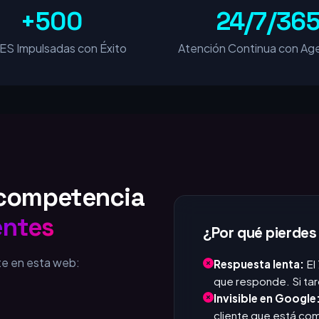
+500
24/7/36
S Impulsadas con Éxito
Atención Continua con Age
u competencia
entes
¿Por qué pierdes
te en esta web:
Respuesta lenta:
El