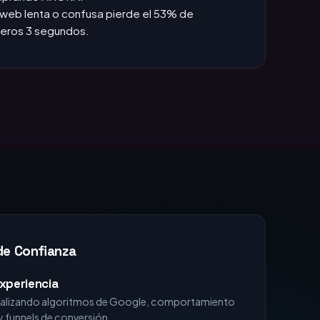
das +1h, pierdes la venta.
:
Si no apareces en TOP 3, no existes para el
omprando AHORA.
web lenta o confusa pierde el 53% de
imeros 3 segundos.
de Confianza