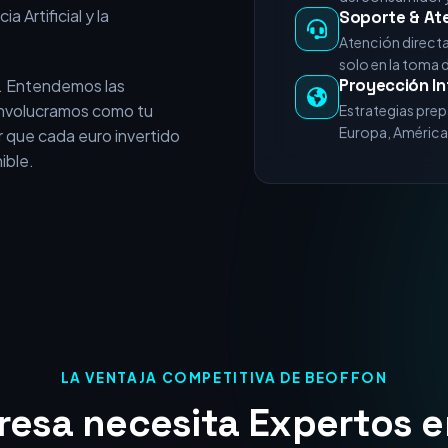
e vende servicios
+15 Años de E
experiencia acumulada en
Miles de horas 
nicios del posicionamiento
del consumidor y
a Artificial y la
Soporte & At
Atención direct
solo en la toma 
Proyección In
. Entendemos las
 involucramos como tu
Estrategias prep
Europa, América 
 que cada euro invertido
ible.
LA VENTAJA COMPETITIVA DE BEOFFON