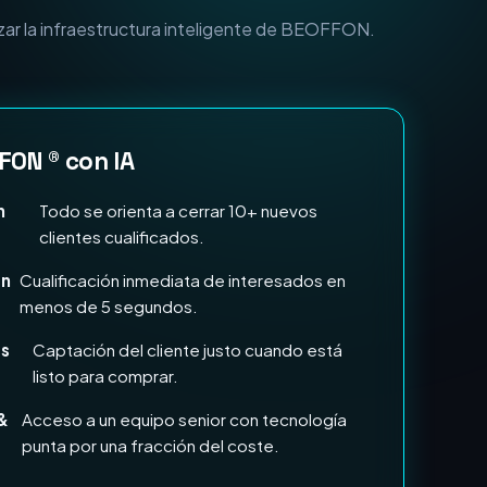
n Marketing e IA?
zar la infraestructura inteligente de BEOFFON.
FON ® con IA
n
Todo se orienta a cerrar 10+ nuevos
clientes cualificados.
en
Cualificación inmediata de interesados en
menos de 5 segundos.
ds
Captación del cliente justo cuando está
listo para comprar.
&
Acceso a un equipo senior con tecnología