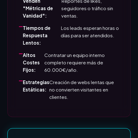
Venden
Reportes de likes,
"Métricas de
seguidores o tráfico sin
Vanidad":
ventas.
Tiempos de
Los leads esperan horas o
Respuesta
días para ser atendidos.
Lentos:
Altos
Contratar un equipo interno
Costes
completo requiere más de
Fijos:
60.000€/año.
Estrategias
Creación de webs lentas que
Estáticas:
no convierten visitantes en
clientes.