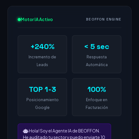
Motor IA Activo
BEOFFON ENGINE
+240%
< 5 sec
Incremento de
Respuesta
Leads
Automática
TOP 1-3
100%
Posicionamiento
Enfoque en
Google
Facturación
Hola! Soy el Agente IA de BEOFFON.
He auditado tu sector y puedo enviarte 10