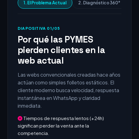
1. El Problema Actual
2. Diagnóstico 360°
3.
DIAPOSITIVA 01/05
Por qué las PYMES
pierden clientes en la
web actual
Las webs convencionales creadas hace años
actúan como simples folletos estáticos. El
cliente moderno busca velocidad, respuesta
instantánea en WhatsApp y claridad
inmediata.
Tiempos de respuesta lentos (+24h)
significan perder la venta ante la
competencia.