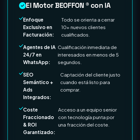
El Motor BEOFFON ® con IA
Enfoque
Todo se orienta a cerrar
Exclusivo en
10+ nuevos clientes
Facturación:
cualificados.
Agentes de IA
Cualificación inmediata de
24/7 en
interesados en menos de 5
WhatsApp:
segundos.
SEO
Captación del cliente justo
Semántico +
cuando está listo para
Ads
comprar.
Integrados:
Coste
Acceso a un equipo senior
Fraccionado
con tecnología punta por
& ROI
una fracción del coste.
Garantizado: