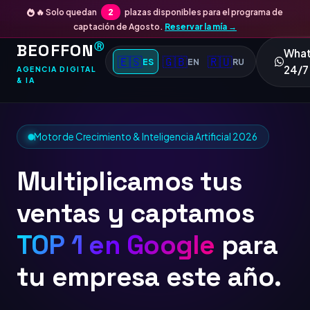
🔥 Solo quedan
2
plazas disponibles para el programa de
captación de Agosto.
Reservar la mía →
BEOFFON
Ⓡ
Wha
🇪🇸
🇬🇧
🇷🇺
ES
EN
RU
24/7
AGENCIA DIGITAL
& IA
Motor de Crecimiento & Inteligencia Artificial 2026
Multiplicamos tus
ventas y captamos
TOP 1 en Google
para
tu empresa este año.