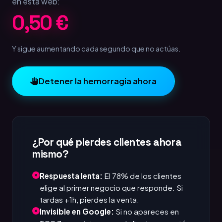
en esta web:
1,00 €
Y sigue aumentando cada segundo que no actúas.
Detener la hemorragia ahora
¿Por qué pierdes clientes ahora
mismo?
Respuesta lenta:
El 78% de los clientes
elige al primer negocio que responde. Si
tardas +1h, pierdes la venta.
Invisible en Google:
Si no apareces en