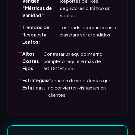
Venden
Reportes de likes,
"Métricas de
seguidores o tráfico sin
Vanidad":
ventas.
Tiempos de
Los leads esperan horas o
Respuesta
días para ser atendidos.
Lentos:
Altos
Contratar un equipo interno
Costes
completo requiere más de
Fijos:
60.000€/año.
Estrategias
Creación de webs lentas que
Estáticas:
no convierten visitantes en
clientes.