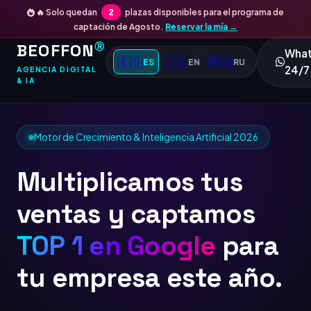
🔥 Solo quedan
2
plazas disponibles para el programa de
captación de Agosto.
Reservar la mía →
BEOFFON
Ⓡ
Wha
🇪🇸
🇬🇧
🇷🇺
ES
EN
RU
24/7
AGENCIA DIGITAL
& IA
Motor de Crecimiento & Inteligencia Artificial 2026
Multiplicamos tus
ventas y captamos
TOP 1 en
para tu
empresa este año.