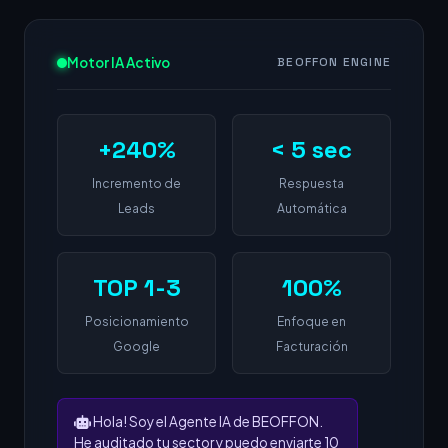
Motor IA Activo
BEOFFON ENGINE
+240%
< 5 sec
Incremento de
Respuesta
Leads
Automática
TOP 1-3
100%
Posicionamiento
Enfoque en
Google
Facturación
Hola! Soy el Agente IA de BEOFFON.
He auditado tu sector y puedo enviarte 10