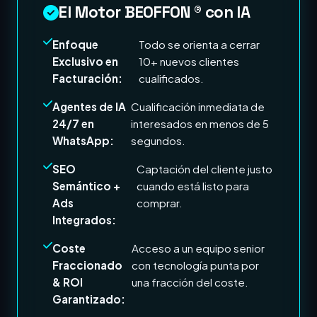
El Motor BEOFFON ® con IA
Enfoque
Todo se orienta a cerrar
Exclusivo en
10+ nuevos clientes
Facturación:
cualificados.
Agentes de IA
Cualificación inmediata de
24/7 en
interesados en menos de 5
WhatsApp:
segundos.
SEO
Captación del cliente justo
Semántico +
cuando está listo para
Ads
comprar.
Integrados:
Coste
Acceso a un equipo senior
Fraccionado
con tecnología punta por
& ROI
una fracción del coste.
Garantizado: