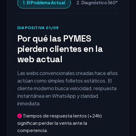
1. El Problema Actual
2. Diagnóstico 360°
3.
DIAPOSITIVA 01/05
Por qué las PYMES
pierden clientes en la
web actual
Las webs convencionales creadas hace años
actúan como simples folletos estáticos. El
cliente moderno busca velocidad, respuesta
instantánea en WhatsApp y claridad
inmediata.
Tiempos de respuesta lentos (+24h)
significan perder la venta ante la
competencia.