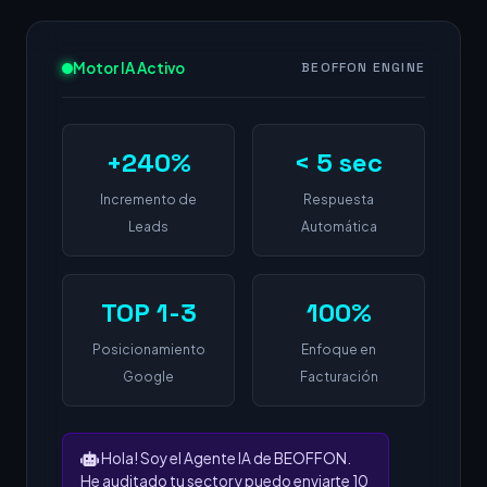
Motor IA Activo
BEOFFON ENGINE
+240%
< 5 sec
Incremento de
Respuesta
Leads
Automática
TOP 1-3
100%
Posicionamiento
Enfoque en
Google
Facturación
Hola! Soy el Agente IA de BEOFFON.
He auditado tu sector y puedo enviarte 10