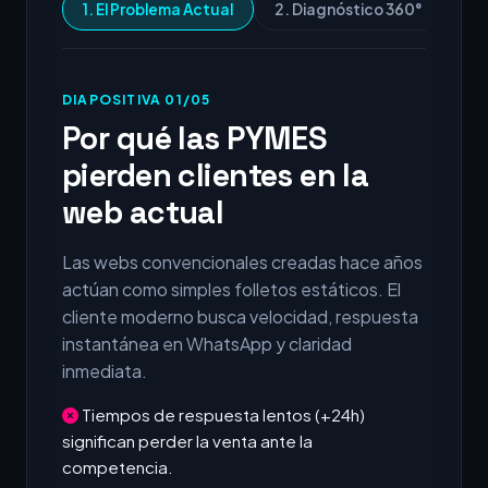
1. El Problema Actual
2. Diagnóstico 360°
3.
DIAPOSITIVA 01/05
Por qué las PYMES
pierden clientes en la
web actual
Las webs convencionales creadas hace años
actúan como simples folletos estáticos. El
cliente moderno busca velocidad, respuesta
instantánea en WhatsApp y claridad
inmediata.
Tiempos de respuesta lentos (+24h)
significan perder la venta ante la
competencia.