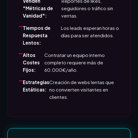
Venden
Reportes de likes,
"Métricas de
seguidores o tráfico sin
Vanidad":
ventas.
Tiempos de
Los leads esperan horas o
Respuesta
días para ser atendidos.
Lentos:
Altos
Contratar un equipo interno
Costes
completo requiere más de
Fijos:
60.000€/año.
Estrategias
Creación de webs lentas que
Estáticas:
no convierten visitantes en
clientes.