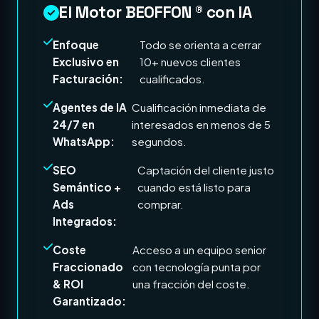
El Motor BEOFFON ® con IA
Enfoque
Todo se orienta a cerrar
Exclusivo en
10+ nuevos clientes
Facturación:
cualificados.
Agentes de IA
Cualificación inmediata de
24/7 en
interesados en menos de 5
WhatsApp:
segundos.
SEO
Captación del cliente justo
Semántico +
cuando está listo para
Ads
comprar.
Integrados:
Coste
Acceso a un equipo senior
Fraccionado
con tecnología punta por
& ROI
una fracción del coste.
Garantizado: