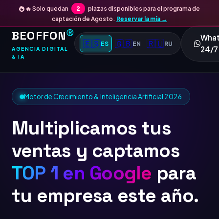
🔥 Solo quedan
2
plazas disponibles para el programa de
captación de Agosto.
Reservar la mía →
BEOFFON
Ⓡ
Wha
🇪🇸
🇬🇧
🇷🇺
ES
EN
RU
24/7
AGENCIA DIGITAL
& IA
Motor de Crecimiento & Inteligencia Artificial 2026
Multiplicamos tus
ventas y captamos
TOP 1 en Google
para
tu empresa este año.