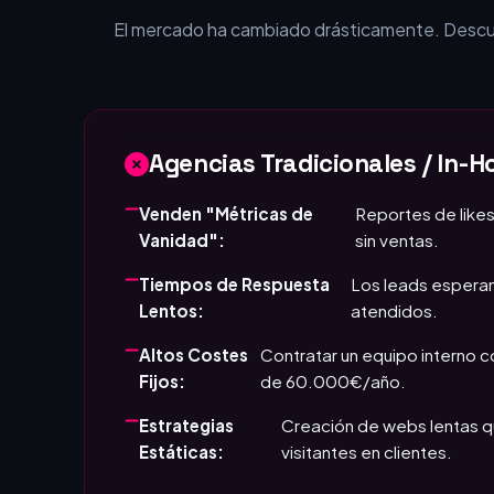
¿Por qué tu empr
El mercado ha cambiado drásticamente. Descubr
Agencias Tradicionales / In-H
Venden "Métricas de
Reportes de likes
Vanidad":
sin ventas.
Tiempos de Respuesta
Los leads esperan
Lentos:
atendidos.
Altos Costes
Contratar un equipo interno 
Fijos:
de 60.000€/año.
Estrategias
Creación de webs lentas q