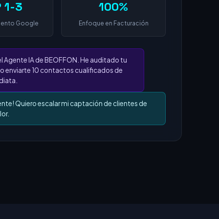
 1-3
100%
iento Google
Enfoque en Facturación
el Agente IA de BEOFFON. He auditado tu
o enviarte 10 contactos cualificados de
iata.
ente! Quiero escalar mi captación de clientes de
lor.