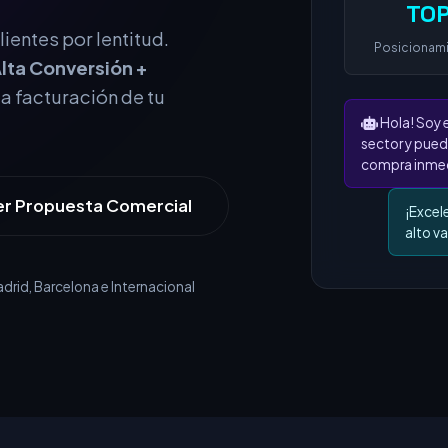
TOP
Posicionam
ientes por lentitud.
lta Conversión +
Hola! Soy 
la facturación de tu
sector y pued
compra inmed
¡Excel
alto va
er Propuesta Comercial
rid, Barcelona e Internacional