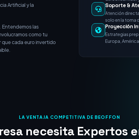
e vende servicios
+15 Años de E
experiencia acumulada en
Miles de horas 
nicios del posicionamiento
del consumidor y
a Artificial y la
Soporte & At
Atención direct
solo en la toma 
Proyección In
. Entendemos las
 involucramos como tu
Estrategias prep
Europa, América 
 que cada euro invertido
ible.
LA VENTAJA COMPETITIVA DE BEOFFON