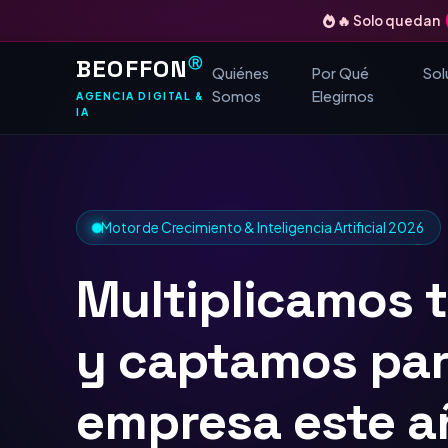
🔥 Solo quedan
BEOFFON
Ⓡ
Quiénes
Por Qué
Sol
Somos
Elegirnos
AGENCIA DIGITAL &
IA
Motor de Crecimiento & Inteligencia Artificial 2026
Multiplicamos 
y captamos
TOP
Google
para tu