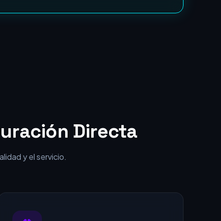
punta por una fracción del coste.
uración Directa
idad y el servicio.