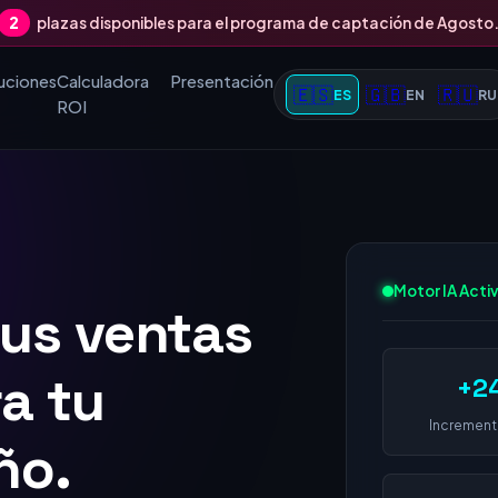
2
plazas disponibles para el programa de captación de Agosto
uciones
Calculadora
Presentación
🇪🇸
🇬🇧
🇷🇺
ES
EN
RU
ROI
tus ventas
Motor IA Acti
 1 en
+2
 empresa
Increment