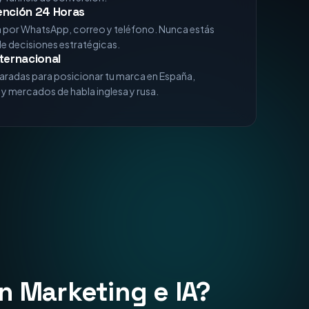
xperiencia
analizando algoritmos de Google, comportamiento
 funnels de conversión.
ención 24 Horas
a por WhatsApp, correo y teléfono. Nunca estás
de decisiones estratégicas.
ternacional
aradas para posicionar tu marca en España,
y mercados de habla inglesa y rusa.