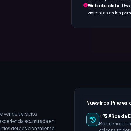
que responde. Si tar
Invisible en Google
cliente que está c
Web obsoleta:
Una 
visitantes en los pr
Nuestros Pilares 