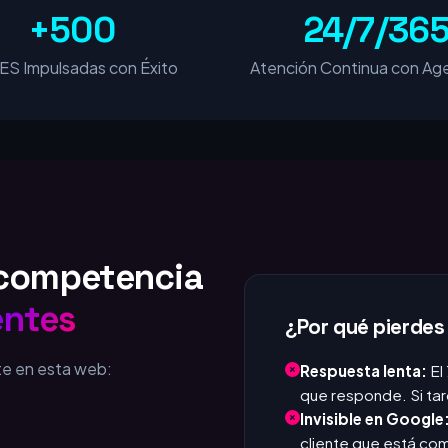
+500
24/7/36
S Impulsadas con Éxito
Atención Continua con Age
u competencia
entes
¿Por qué pierdes
te en esta web:
Respuesta lenta:
El