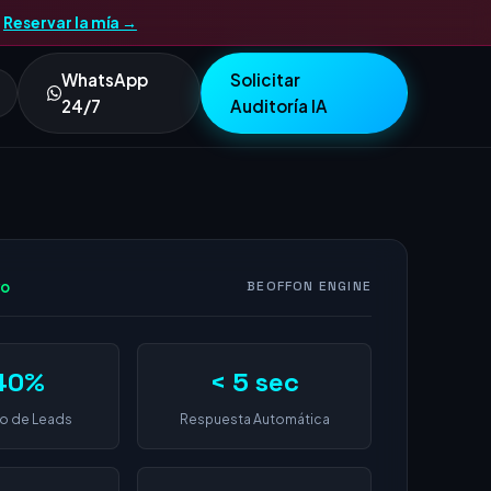
.
Reservar la mía →
WhatsApp
Solicitar
24/7
Auditoría IA
vo
BEOFFON ENGINE
40%
< 5 sec
o de Leads
Respuesta Automática