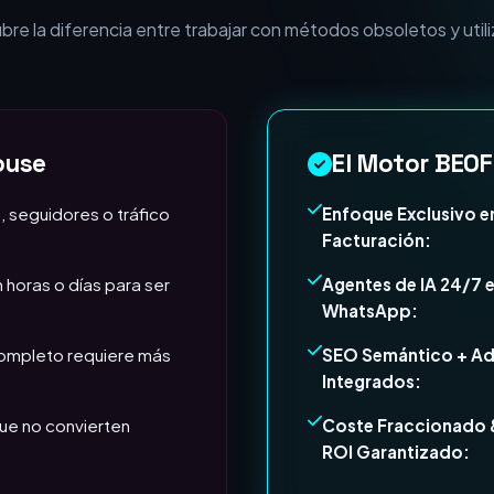
esa necesita Expertos e
e la diferencia entre trabajar con métodos obsoletos y utili
ouse
El Motor BEOF
, seguidores o tráfico
Enfoque Exclusivo e
Facturación:
 horas o días para ser
Agentes de IA 24/7 
WhatsApp:
completo requiere más
SEO Semántico + A
Integrados:
ue no convierten
Coste Fraccionado 