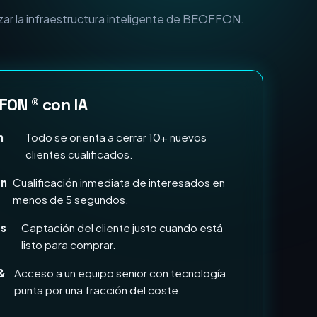
n Marketing e IA?
zar la infraestructura inteligente de BEOFFON.
FON ® con IA
n
Todo se orienta a cerrar 10+ nuevos
clientes cualificados.
en
Cualificación inmediata de interesados en
menos de 5 segundos.
ds
Captación del cliente justo cuando está
listo para comprar.
&
Acceso a un equipo senior con tecnología