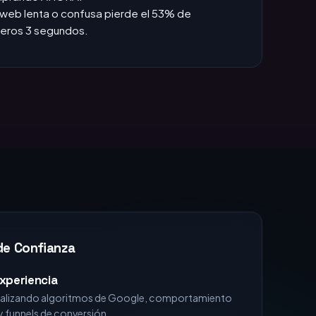
das +1h, pierdes la venta.
:
Si no apareces en TOP 3, no existes para el
omprando AHORA.
web lenta o confusa pierde el 53% de
imeros 3 segundos.
de Confianza