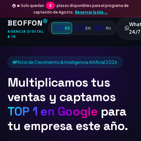
🔥 Solo quedan
2
plazas disponibles para el programa de
captación de Agosto.
Reservar la mía →
BEOFFON
Ⓡ
Wha
🇪🇸
🇬🇧
🇷🇺
ES
EN
RU
24/7
AGENCIA DIGITAL
& IA
Motor de Crecimiento & Inteligencia Artificial 2026
Multiplicamos tus
ventas y captamos
TOP
para tu empresa
este año.