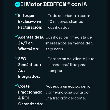
El Motor BEOFFON ® con IA
Enfoque
Todo se orienta a cerrar
Exclusivo en
10+ nuevos clientes
Facturación:
cualificados.
Agentes de IA
Cualificación inmediata de
24/7 en
interesados en menos de 5
WhatsApp:
segundos.
SEO
Captación del cliente justo
Semántico +
cuando está listo para
Ads
comprar.
Integrados:
Coste
Acceso a un equipo senior
Fraccionado
con tecnología punta por
& ROI
una fracción del coste.
Garantizado: