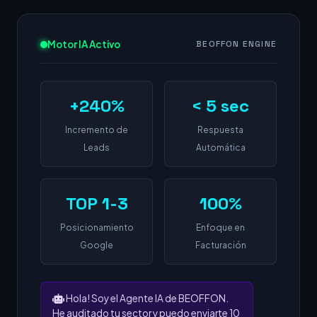
Motor IA Activo
BEOFFON ENGINE
+240%
< 5 sec
Incremento de
Respuesta
Leads
Automática
TOP 1-3
100%
Posicionamiento
Enfoque en
Google
Facturación
Hola! Soy el Agente IA de BEOFFON.
He auditado tu sector y puedo enviarte 10