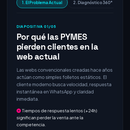
1. El Problema Actual
2. Diagnóstico 360°
3.
DIAPOSITIVA 01/05
Por qué las PYMES
pierden clientes en la
web actual
Las webs convencionales creadas hace años
actúan como simples folletos estáticos. El
cliente moderno busca velocidad, respuesta
instantánea en WhatsApp y claridad
inmediata.
Tiempos de respuesta lentos (+24h)
significan perder la venta ante la
competencia.