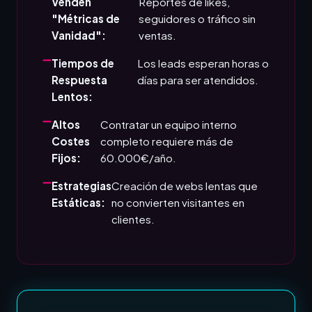
Venden
Reportes de likes,
"Métricas de
seguidores o tráfico sin
Vanidad":
ventas.
Tiempos de
Los leads esperan horas o
Respuesta
días para ser atendidos.
Lentos:
Altos
Contratar un equipo interno
Costes
completo requiere más de
Fijos:
60.000€/año.
Estrategias
Creación de webs lentas que
Estáticas:
no convierten visitantes en
clientes.