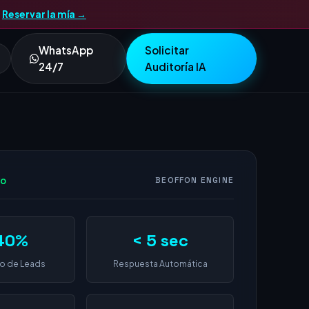
.
Reservar la mía →
WhatsApp
Solicitar
24/7
Auditoría IA
vo
BEOFFON ENGINE
40%
< 5 sec
o de Leads
Respuesta Automática