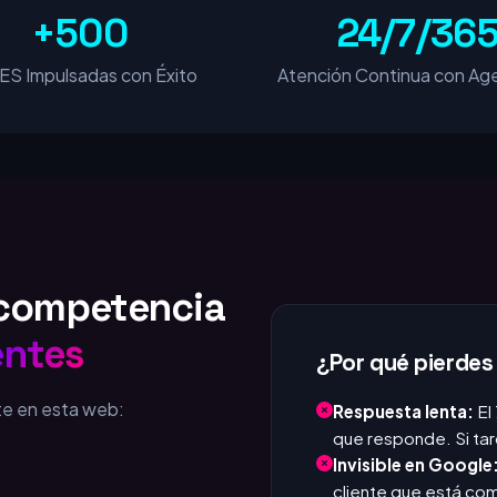
+500
24/7/36
S Impulsadas con Éxito
Atención Continua con Age
u competencia
entes
¿Por qué pierdes
te en esta web:
Respuesta lenta:
El