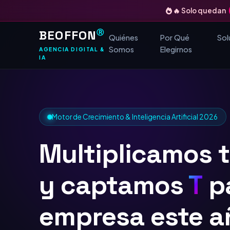
🔥 Solo quedan
BEOFFON
Ⓡ
Quiénes
Por Qué
Sol
Somos
Elegirnos
AGENCIA DIGITAL &
IA
Motor de Crecimiento & Inteligencia Artificial 2026
Multiplicamos 
y captamos
TOP
Google
para tu