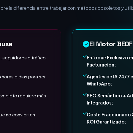
esa necesita Expertos e
e la diferencia entre trabajar con métodos obsoletos y utili
ouse
El Motor BEOF
, seguidores o tráfico
Enfoque Exclusivo e
Facturación:
 horas o días para ser
Agentes de IA 24/7 
WhatsApp:
completo requiere más
SEO Semántico + A
Integrados:
ue no convierten
Coste Fraccionado 