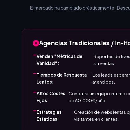
¿Por qué tu empr
El mercado ha cambiado drásticamente. Descubr
Agencias Tradicionales / In-H
Venden "Métricas de
Reportes de likes
Vanidad":
sin ventas.
Tiempos de Respuesta
Los leads esperan
Lentos:
atendidos.
Altos Costes
Contratar un equipo interno 
Fijos:
de 60.000€/año.
Estrategias
Creación de webs lentas q