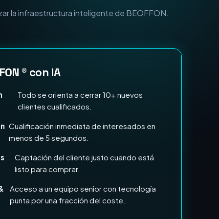
n Marketing e IA?
zar la infraestructura inteligente de BEOFFON.
FON ® con IA
n
Todo se orienta a cerrar 10+ nuevos
clientes cualificados.
en
Cualificación inmediata de interesados en
menos de 5 segundos.
ds
Captación del cliente justo cuando está
listo para comprar.
&
Acceso a un equipo senior con tecnología