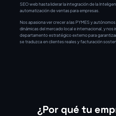
En BEOFFON no somos una agencia tradicional qu
aislados. Somos un equipo con más de 15 años de 
el entorno digital, que ha evolucionado desde los i
SEO web hasta liderar la integración de la Inteligenci
automatización de ventas para empresas.
Nos apasiona ver crecer a las PYMES y autónomos
dinámicas del mercado local e internacional, y nos
departamento estratégico externo para garantizar
se traduzca en clientes reales y facturación sosten