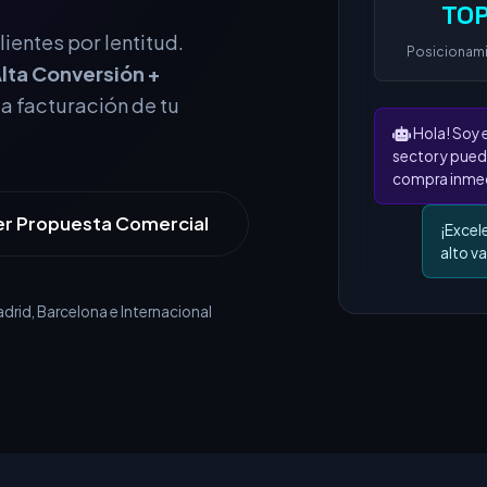
TOP
Posicionam
ientes por lentitud.
lta Conversión +
Hola! Soy 
la facturación de tu
sector y pued
compra inmed
¡Excel
alto va
er Propuesta Comercial
rid, Barcelona e Internacional