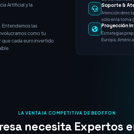
e vende servicios
+15 Años de E
experiencia acumulada en
Miles de horas 
nicios del posicionamiento
del consumidor y
a Artificial y la
Soporte & At
Atención direct
solo en la toma 
Proyección In
. Entendemos las
 involucramos como tu
Estrategias prep
Europa, América 
 que cada euro invertido
ible.
LA VENTAJA COMPETITIVA DE BEOFFON