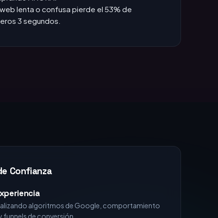
das +1h, pierdes la venta.
:
Si no apareces en TOP 3, no existes para el
omprando AHORA.
web lenta o confusa pierde el 53% de
imeros 3 segundos.
de Confianza