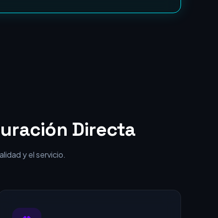
punta por una fracción del coste.
uración Directa
idad y el servicio.