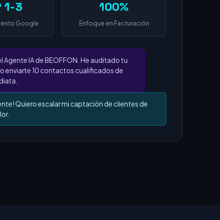
 1-3
100%
iento Google
Enfoque en Facturación
el Agente IA de BEOFFON. He auditado tu
o enviarte 10 contactos cualificados de
iata.
ente! Quiero escalar mi captación de clientes de
lor.