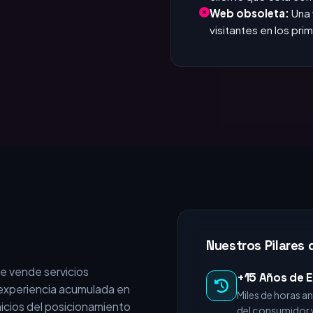
que responde. Si tar
Invisible en Google
cliente que está c
Web obsoleta:
Una 
visitantes en los pr
Nuestros Pilares 