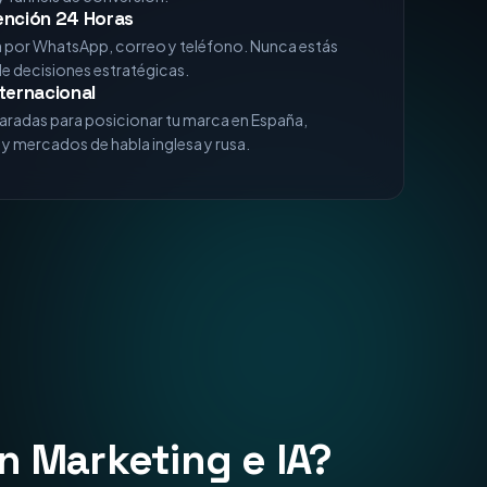
xperiencia
analizando algoritmos de Google, comportamiento
 funnels de conversión.
ención 24 Horas
a por WhatsApp, correo y teléfono. Nunca estás
de decisiones estratégicas.
ternacional
aradas para posicionar tu marca en España,
y mercados de habla inglesa y rusa.