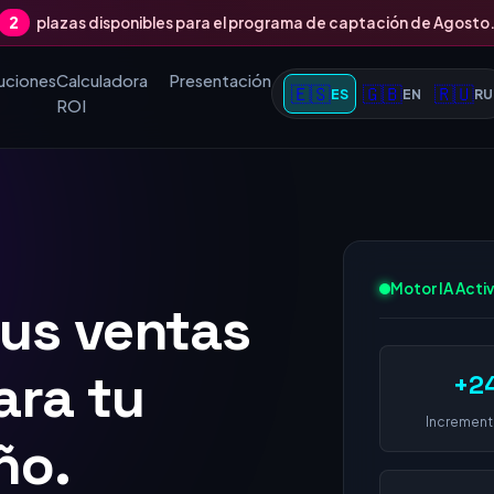
2
plazas disponibles para el programa de captación de Agosto
uciones
Calculadora
Presentación
🇪🇸
🇬🇧
🇷🇺
ES
EN
RU
ROI
tus ventas
Motor IA Acti
 1 en
+2
 empresa
Increment