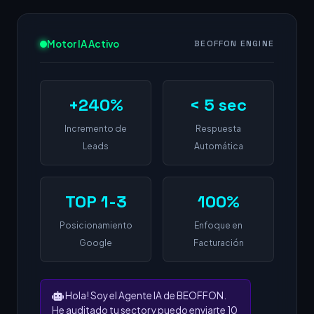
Motor IA Activo
BEOFFON ENGINE
+240%
< 5 sec
Incremento de
Respuesta
Leads
Automática
TOP 1-3
100%
Posicionamiento
Enfoque en
Google
Facturación
Hola! Soy el Agente IA de BEOFFON.
He auditado tu sector y puedo enviarte 10