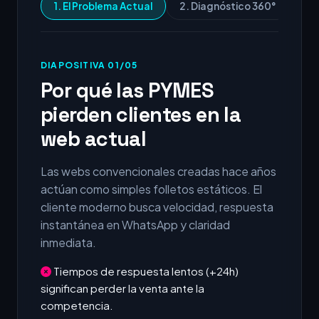
1. El Problema Actual
2. Diagnóstico 360°
3.
DIAPOSITIVA 01/05
Por qué las PYMES
pierden clientes en la
web actual
Las webs convencionales creadas hace años
actúan como simples folletos estáticos. El
cliente moderno busca velocidad, respuesta
instantánea en WhatsApp y claridad
inmediata.
Tiempos de respuesta lentos (+24h)
significan perder la venta ante la
competencia.