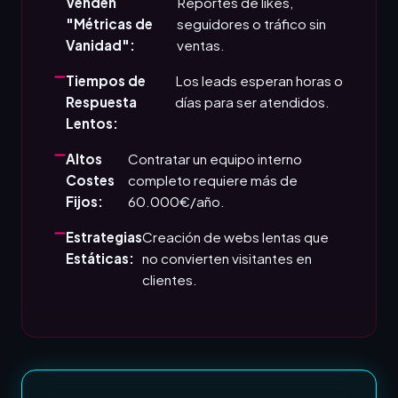
Venden
Reportes de likes,
"Métricas de
seguidores o tráfico sin
Vanidad":
ventas.
Tiempos de
Los leads esperan horas o
Respuesta
días para ser atendidos.
Lentos:
Altos
Contratar un equipo interno
Costes
completo requiere más de
Fijos:
60.000€/año.
Estrategias
Creación de webs lentas que
Estáticas:
no convierten visitantes en
clientes.