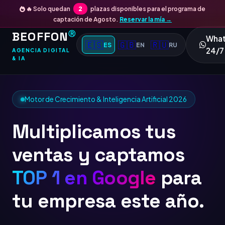
🔥 Solo quedan
2
plazas disponibles para el programa de
captación de Agosto.
Reservar la mía →
BEOFFON
Ⓡ
Wha
🇪🇸
🇬🇧
🇷🇺
ES
EN
RU
24/7
AGENCIA DIGITAL
& IA
Motor de Crecimiento & Inteligencia Artificial 2026
Multiplicamos tus
ventas y captamos
TOP
para tu empresa
este año.