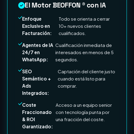
El Motor BEOFFON ® con IA
Enfoque
Todo se orienta a cerrar
Exclusivo en
10+ nuevos clientes
Facturación:
cualificados.
Agentes de IA
Cualificación inmediata de
24/7 en
interesados en menos de 5
WhatsApp:
segundos.
SEO
Captación del cliente justo
Semántico +
cuando está listo para
Ads
comprar.
Integrados:
Coste
Acceso a un equipo senior
Fraccionado
con tecnología punta por
& ROI
una fracción del coste.
Garantizado: