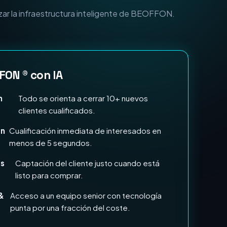
n Marketing e IA?
zar la infraestructura inteligente de BEOFFON.
FON ® con IA
n
Todo se orienta a cerrar 10+ nuevos
clientes cualificados.
en
Cualificación inmediata de interesados en
menos de 5 segundos.
ds
Captación del cliente justo cuando está
listo para comprar.
&
Acceso a un equipo senior con tecnología