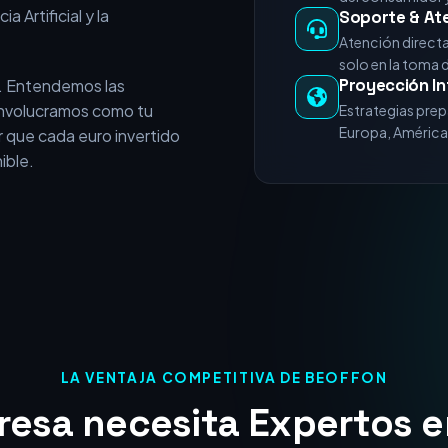
e vende servicios
+15 Años de E
experiencia acumulada en
Miles de horas 
nicios del posicionamiento
del consumidor y
a Artificial y la
Soporte & At
Atención direct
solo en la toma 
Proyección In
. Entendemos las
 involucramos como tu
Estrategias prep
Europa, América 
 que cada euro invertido
ible.
LA VENTAJA COMPETITIVA DE BEOFFON