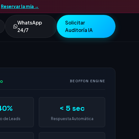
.
Reservar la mía →
WhatsApp
Solicitar
24/7
Auditoría IA
vo
BEOFFON ENGINE
40%
< 5 sec
o de Leads
Respuesta Automática