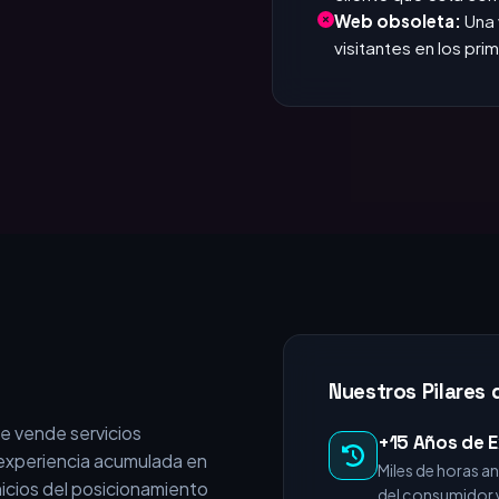
que responde. Si tar
Invisible en Google
cliente que está c
Web obsoleta:
Una 
visitantes en los pr
Nuestros Pilares 