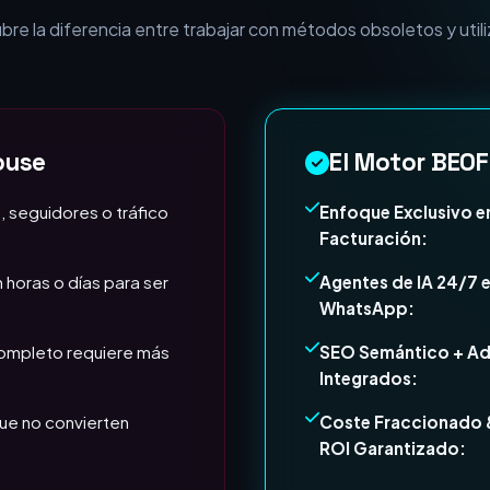
esa necesita Expertos e
e la diferencia entre trabajar con métodos obsoletos y utili
ouse
El Motor BEOF
, seguidores o tráfico
Enfoque Exclusivo e
Facturación:
 horas o días para ser
Agentes de IA 24/7 
WhatsApp:
completo requiere más
SEO Semántico + A
Integrados:
ue no convierten
Coste Fraccionado 