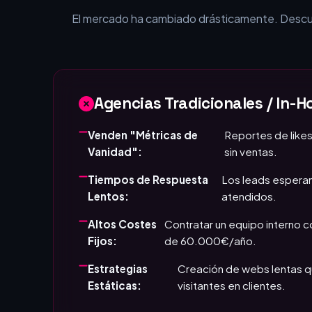
¿Por qué tu empr
El mercado ha cambiado drásticamente. Descubr
Agencias Tradicionales / In-H
Venden "Métricas de
Reportes de likes
Vanidad":
sin ventas.
Tiempos de Respuesta
Los leads esperan
Lentos:
atendidos.
Altos Costes
Contratar un equipo interno 
Fijos:
de 60.000€/año.
Estrategias
Creación de webs lentas q