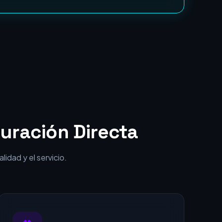
punta por una fracción del coste.
uración Directa
idad y el servicio.