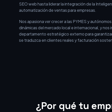
En BEOFFON no somos una agencia tradicional qu
aislados. Somos un equipo con más de 15 años de 
el entorno digital, que ha evolucionado desde los i
SEO web hasta liderar la integración de la Inteligenci
automatización de ventas para empresas.
Nos apasiona ver crecer a las PYMES y autónomos
dinámicas del mercado local e internacional, y nos
departamento estratégico externo para garantizar
se traduzca en clientes reales y facturación sosten