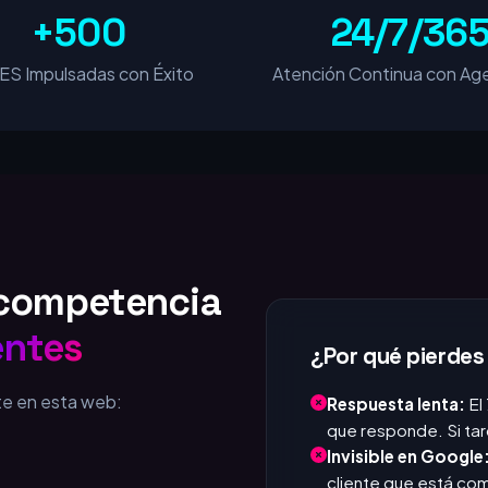
+500
24/7/36
S Impulsadas con Éxito
Atención Continua con Age
u competencia
entes
¿Por qué pierdes
te en esta web:
Respuesta lenta:
El