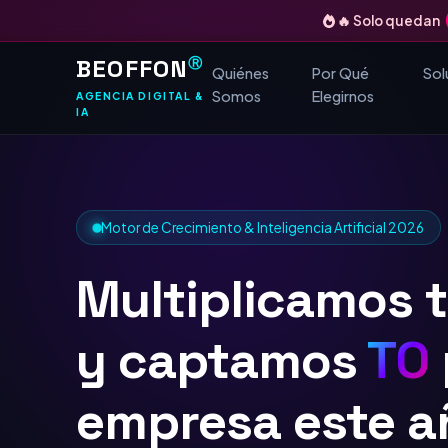
🔥 Solo quedan
BEOFFON
Ⓡ
Quiénes
Por Qué
Sol
Somos
Elegirnos
AGENCIA DIGITAL &
IA
Motor de Crecimiento & Inteligencia Artificial 2026
Multiplicamos 
y captamos
TOP
Google
para tu