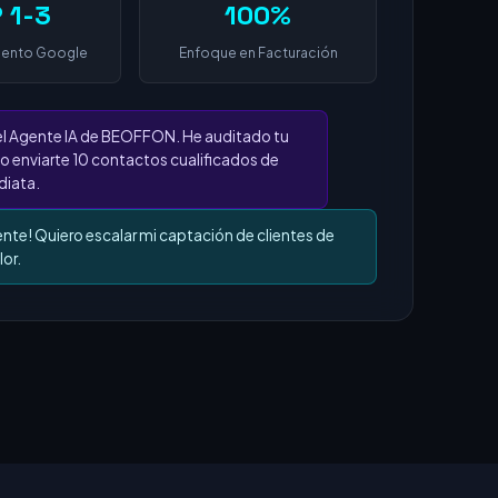
 1-3
100%
iento Google
Enfoque en Facturación
el Agente IA de BEOFFON. He auditado tu
o enviarte 10 contactos cualificados de
iata.
ente! Quiero escalar mi captación de clientes de
lor.