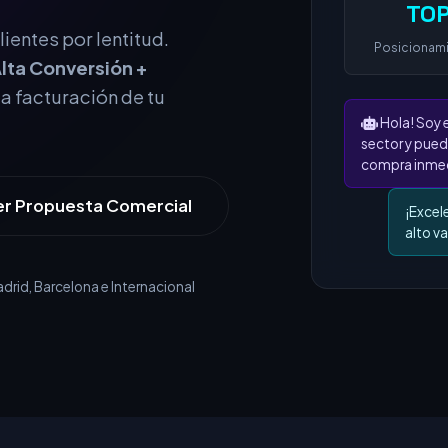
TOP
Posicionam
ientes por lentitud.
lta Conversión +
Hola! Soy 
la facturación de tu
sector y pued
compra inmed
¡Excel
alto va
er Propuesta Comercial
rid, Barcelona e Internacional