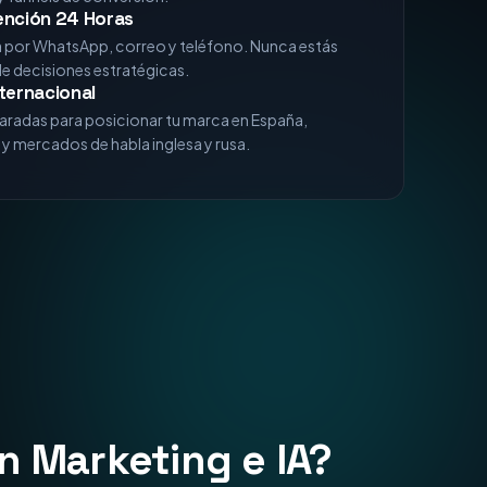
xperiencia
analizando algoritmos de Google, comportamiento
 funnels de conversión.
ención 24 Horas
a por WhatsApp, correo y teléfono. Nunca estás
de decisiones estratégicas.
ternacional
aradas para posicionar tu marca en España,
y mercados de habla inglesa y rusa.