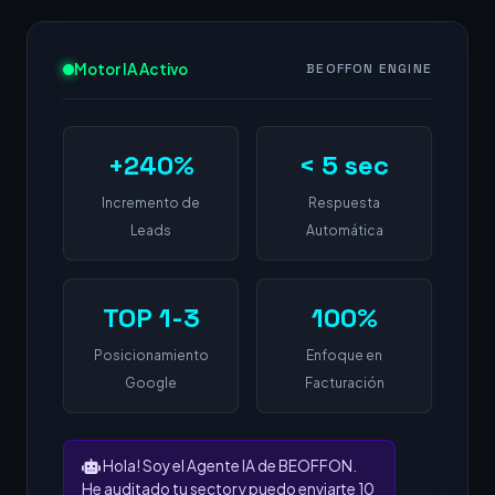
Motor IA Activo
BEOFFON ENGINE
+240%
< 5 sec
Incremento de
Respuesta
Leads
Automática
TOP 1-3
100%
Posicionamiento
Enfoque en
Google
Facturación
Hola! Soy el Agente IA de BEOFFON.
He auditado tu sector y puedo enviarte 10