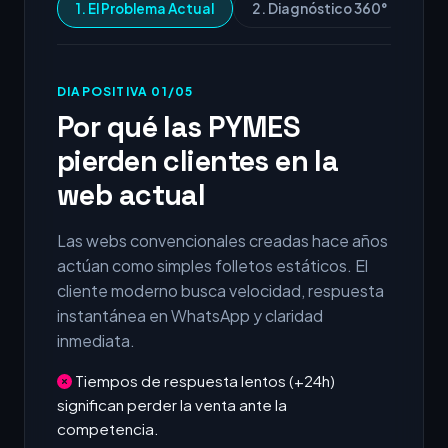
1. El Problema Actual
2. Diagnóstico 360°
3.
DIAPOSITIVA 01/05
Por qué las PYMES
pierden clientes en la
web actual
Las webs convencionales creadas hace años
actúan como simples folletos estáticos. El
cliente moderno busca velocidad, respuesta
instantánea en WhatsApp y claridad
inmediata.
Tiempos de respuesta lentos (+24h)
significan perder la venta ante la
competencia.