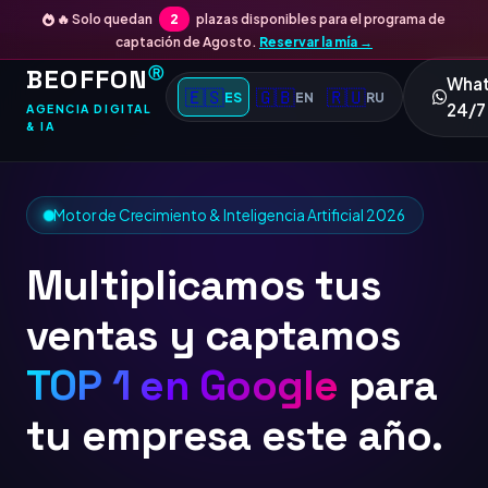
🔥 Solo quedan
2
plazas disponibles para el programa de
captación de Agosto.
Reservar la mía →
BEOFFON
Ⓡ
Wha
🇪🇸
🇬🇧
🇷🇺
ES
EN
RU
24/7
AGENCIA DIGITAL
& IA
Motor de Crecimiento & Inteligencia Artificial 2026
Multiplicamos tus
ventas y captamos
TOP 1 en Google
para
tu empresa este año.