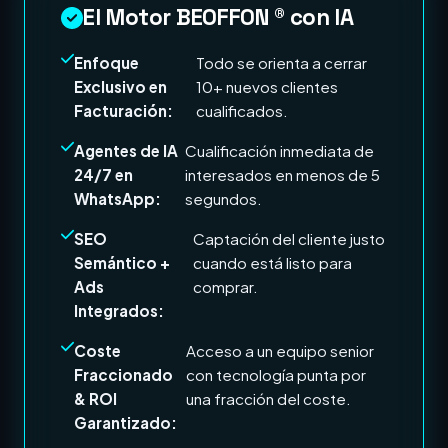
El Motor BEOFFON ® con IA
Enfoque
Todo se orienta a cerrar
Exclusivo en
10+ nuevos clientes
Facturación:
cualificados.
Agentes de IA
Cualificación inmediata de
24/7 en
interesados en menos de 5
WhatsApp:
segundos.
SEO
Captación del cliente justo
Semántico +
cuando está listo para
Ads
comprar.
Integrados:
Coste
Acceso a un equipo senior
Fraccionado
con tecnología punta por
& ROI
una fracción del coste.
Garantizado: