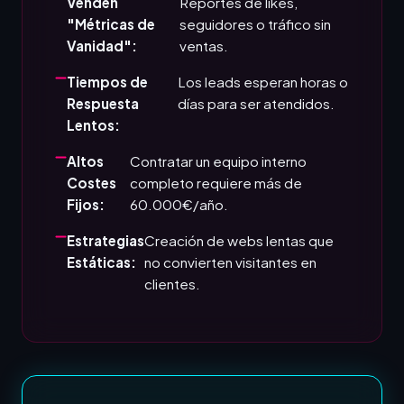
Venden
Reportes de likes,
"Métricas de
seguidores o tráfico sin
Vanidad":
ventas.
Tiempos de
Los leads esperan horas o
Respuesta
días para ser atendidos.
Lentos:
Altos
Contratar un equipo interno
Costes
completo requiere más de
Fijos:
60.000€/año.
Estrategias
Creación de webs lentas que
Estáticas:
no convierten visitantes en
clientes.