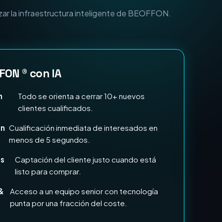
n Marketing e IA?
zar la infraestructura inteligente de BEOFFON.
FON ® con IA
n
Todo se orienta a cerrar 10+ nuevos
clientes cualificados.
en
Cualificación inmediata de interesados en
menos de 5 segundos.
ds
Captación del cliente justo cuando está
listo para comprar.
&
Acceso a un equipo senior con tecnología