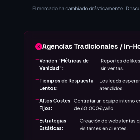
¿Por qué tu empr
El mercado ha cambiado drásticamente. Descubr
Agencias Tradicionales / In-H
Venden "Métricas de
Reportes de likes
Vanidad":
sin ventas.
Tiempos de Respuesta
Los leads esperan
Lentos:
atendidos.
Altos Costes
Contratar un equipo interno 
Fijos:
de 60.000€/año.
Estrategias
Creación de webs lentas q