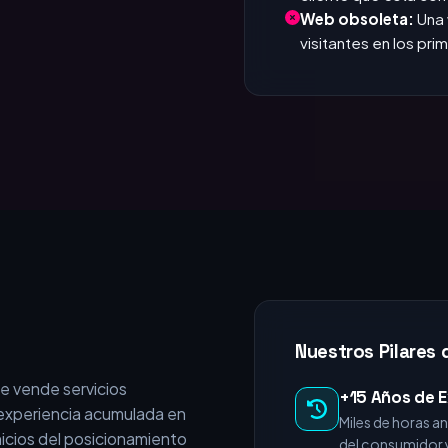
que responde. Si tar
Invisible en Google
cliente que está c
Web obsoleta:
Una 
visitantes en los pr
Nuestros Pilares 