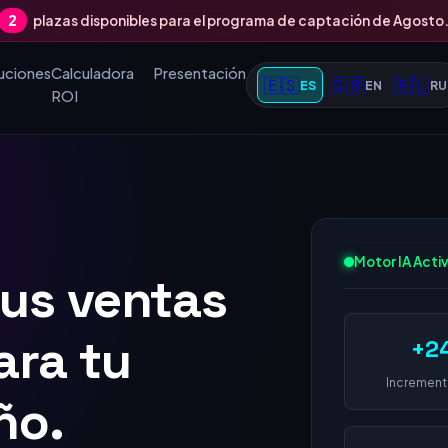
2
plazas disponibles para el programa de captación de Agosto
uciones
Calculadora
Presentación
🇪🇸
🇬🇧
🇷🇺
ES
EN
RU
ROI
tus ventas
Motor IA Acti
 1 en
+2
 empresa
Increment