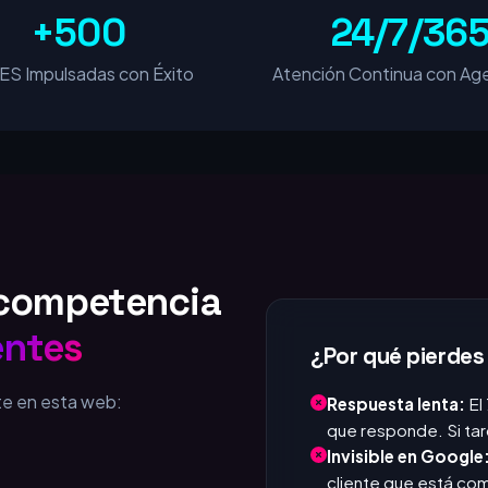
+500
24/7/36
S Impulsadas con Éxito
Atención Continua con Age
u competencia
entes
¿Por qué pierdes
te en esta web:
Respuesta lenta:
El