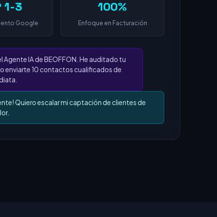
 1-3
100%
iento Google
Enfoque en Facturación
el Agente IA de BEOFFON. He auditado tu
o enviarte 10 contactos cualificados de
iata.
ente! Quiero escalar mi captación de clientes de
lor.