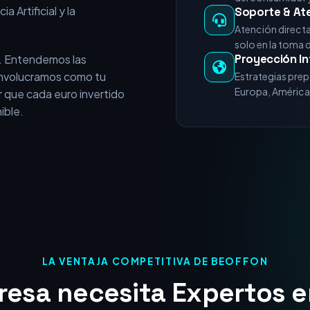
e vende servicios
+15 Años de E
experiencia acumulada en
Miles de horas 
nicios del posicionamiento
del consumidor y
a Artificial y la
Soporte & At
Atención direct
solo en la toma 
Proyección In
. Entendemos las
 involucramos como tu
Estrategias prep
Europa, América 
 que cada euro invertido
ible.
LA VENTAJA COMPETITIVA DE BEOFFON