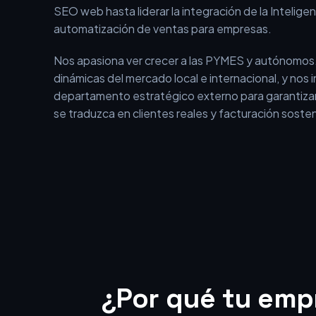
En BEOFFON no somos una agencia tradicional qu
aislados. Somos un equipo con más de 15 años de 
el entorno digital, que ha evolucionado desde los i
SEO web hasta liderar la integración de la Inteligenci
automatización de ventas para empresas.
Nos apasiona ver crecer a las PYMES y autónomos
dinámicas del mercado local e internacional, y nos
departamento estratégico externo para garantizar
se traduzca en clientes reales y facturación sosten