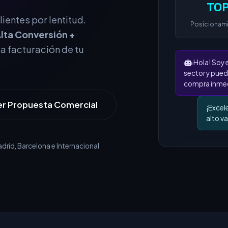
TOP
Posicionam
ientes por lentitud.
lta Conversión +
Hola! Soy 
la facturación de tu
sector y pued
compra inmed
¡Excel
alto va
er Propuesta Comercial
rid, Barcelona e Internacional