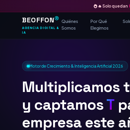
🔥 Solo quedan
BEOFFON
Ⓡ
Quiénes
Por Qué
Sol
Somos
Elegirnos
AGENCIA DIGITAL &
IA
Motor de Crecimiento & Inteligencia Artificial 2026
Multiplicamos 
y captamos
TOP
Google
para tu