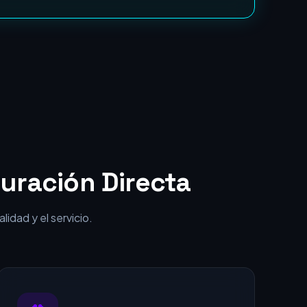
punta por una fracción del coste.
uración Directa
idad y el servicio.