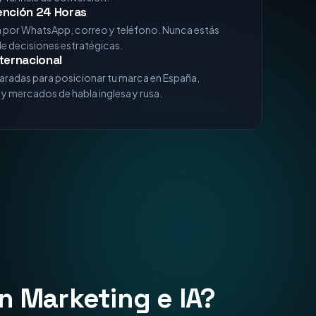
xperiencia
analizando algoritmos de Google, comportamiento
 funnels de conversión.
ención 24 Horas
a por WhatsApp, correo y teléfono. Nunca estás
de decisiones estratégicas.
ternacional
aradas para posicionar tu marca en España,
y mercados de habla inglesa y rusa.