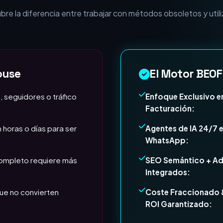
esa necesita Expertos e
e la diferencia entre trabajar con métodos obsoletos y utili
ouse
El Motor BEOF
, seguidores o tráfico
Enfoque Exclusivo e
Facturación:
 horas o días para ser
Agentes de IA 24/7 
WhatsApp:
completo requiere más
SEO Semántico + A
Integrados:
ue no convierten
Coste Fraccionado 