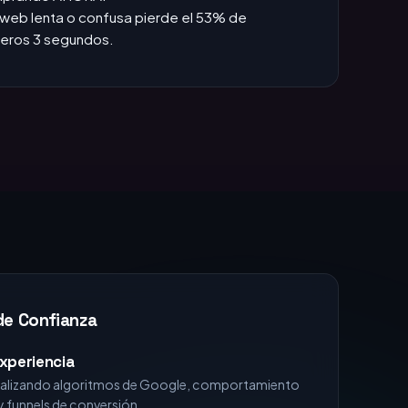
das +1h, pierdes la venta.
:
Si no apareces en TOP 3, no existes para el
omprando AHORA.
web lenta o confusa pierde el 53% de
imeros 3 segundos.
de Confianza