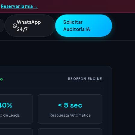
.
Reservar la mía →
WhatsApp
Solicitar
24/7
Auditoría IA
vo
BEOFFON ENGINE
40%
< 5 sec
o de Leads
Respuesta Automática