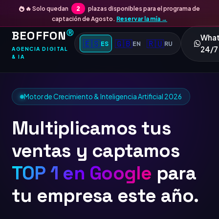
🔥 Solo quedan
2
plazas disponibles para el programa de
captación de Agosto.
Reservar la mía →
BEOFFON
Ⓡ
Wha
🇪🇸
🇬🇧
🇷🇺
ES
EN
RU
24/7
AGENCIA DIGITAL
& IA
Motor de Crecimiento & Inteligencia Artificial 2026
Multiplicamos tus
ventas y captamos
TOP 1 en Goo
para tu
empresa este año.