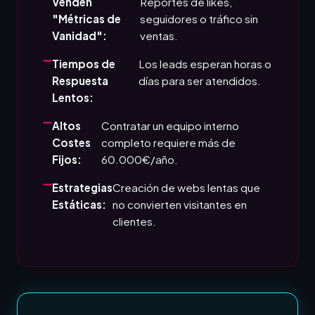
Venden
Reportes de likes,
"Métricas de
seguidores o tráfico sin
Vanidad":
ventas.
Tiempos de
Los leads esperan horas o
Respuesta
días para ser atendidos.
Lentos:
Altos
Contratar un equipo interno
Costes
completo requiere más de
Fijos:
60.000€/año.
Estrategias
Creación de webs lentas que
Estáticas:
no convierten visitantes en
clientes.