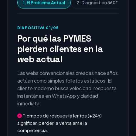
1. El Problema Actual
2. Diagnóstico 360°
3.
DIAPOSITIVA 01/05
Por qué las PYMES
pierden clientes en la
web actual
Las webs convencionales creadas hace años
actúan como simples folletos estáticos. El
cliente moderno busca velocidad, respuesta
instantánea en WhatsApp y claridad
inmediata.
Tiempos de respuesta lentos (+24h)
significan perder la venta ante la
competencia.