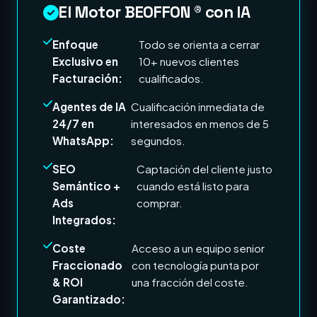
El Motor BEOFFON ® con IA
Enfoque
Todo se orienta a cerrar
Exclusivo en
10+ nuevos clientes
Facturación:
cualificados.
Agentes de IA
Cualificación inmediata de
24/7 en
interesados en menos de 5
WhatsApp:
segundos.
SEO
Captación del cliente justo
Semántico +
cuando está listo para
Ads
comprar.
Integrados:
Coste
Acceso a un equipo senior
Fraccionado
con tecnología punta por
& ROI
una fracción del coste.
Garantizado: