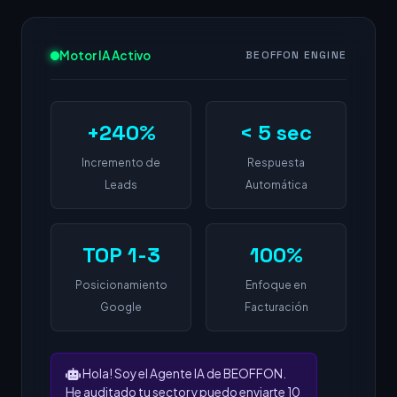
Motor IA Activo
BEOFFON ENGINE
+240%
< 5 sec
Incremento de
Respuesta
Leads
Automática
TOP 1-3
100%
Posicionamiento
Enfoque en
Google
Facturación
Hola! Soy el Agente IA de BEOFFON.
He auditado tu sector y puedo enviarte 10