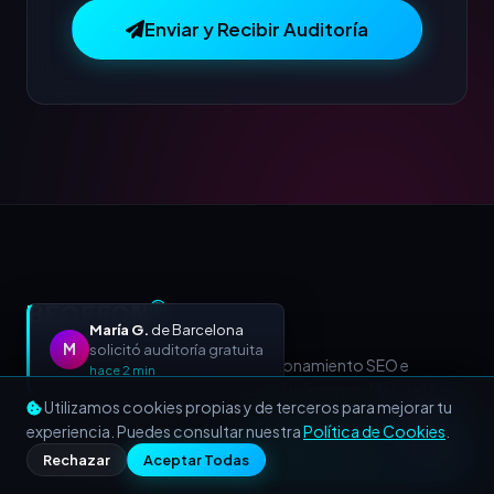
Enviar y Recibir Auditoría
BEOFFON
Ⓡ
María G.
de Barcelona
M
solicitó auditoría gratuita
Agencia de Marketing Digital, Posicionamiento SEO e
hace 2 min
Inteligencia Artificial para PYMES y Autónomos. Más de 15
Utilizamos cookies propias y de terceros para mejorar tu
años acelerando negocios a nivel nacional e internacional.
experiencia. Puedes consultar nuestra
Política de Cookies
.
Llamar
WhatsApp
Rechazar
Aceptar Todas