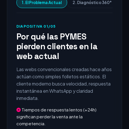
1. El Problema Actual
2. Diagnóstico 360°
3.
DIAPOSITIVA 01/05
Por qué las PYMES
pierden clientes en la
web actual
Las webs convencionales creadas hace años
actúan como simples folletos estáticos. El
cliente moderno busca velocidad, respuesta
instantánea en WhatsApp y claridad
inmediata.
Tiempos de respuesta lentos (+24h)
significan perder la venta ante la
competencia.