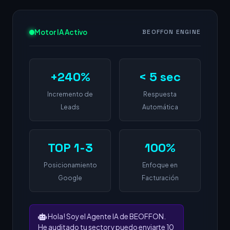
Motor IA Activo
BEOFFON ENGINE
+240%
< 5 sec
Incremento de
Respuesta
Leads
Automática
TOP 1-3
100%
Posicionamiento
Enfoque en
Google
Facturación
Hola! Soy el Agente IA de BEOFFON.
He auditado tu sector y puedo enviarte 10