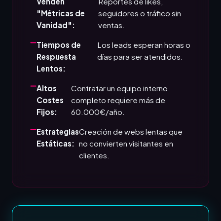
Venden
Reportes de likes,
"Métricas de
seguidores o tráfico sin
Vanidad":
ventas.
Tiempos de
Los leads esperan horas o
Respuesta
días para ser atendidos.
Lentos:
Altos
Contratar un equipo interno
Costes
completo requiere más de
Fijos:
60.000€/año.
Estrategias
Creación de webs lentas que
Estáticas:
no convierten visitantes en
clientes.