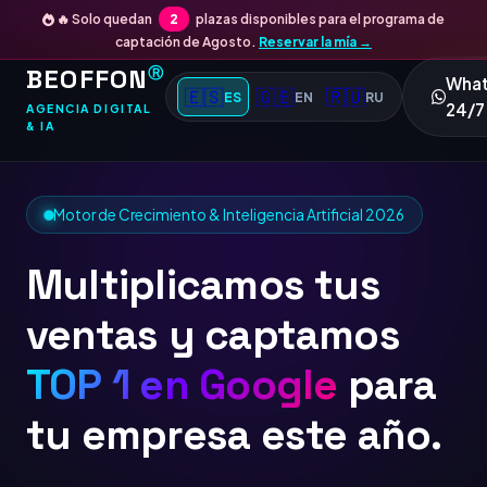
🔥 Solo quedan
2
plazas disponibles para el programa de
captación de Agosto.
Reservar la mía →
BEOFFON
Ⓡ
Wha
🇪🇸
🇬🇧
🇷🇺
ES
EN
RU
24/7
AGENCIA DIGITAL
& IA
Motor de Crecimiento & Inteligencia Artificial 2026
Multiplicamos tus
ventas y captamos
TOP 1 en Google
para
tu empresa este año.