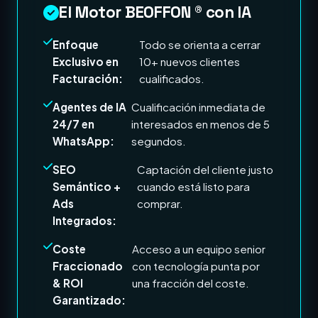
El Motor BEOFFON ® con IA
Enfoque
Todo se orienta a cerrar
Exclusivo en
10+ nuevos clientes
Facturación:
cualificados.
Agentes de IA
Cualificación inmediata de
24/7 en
interesados en menos de 5
WhatsApp:
segundos.
SEO
Captación del cliente justo
Semántico +
cuando está listo para
Ads
comprar.
Integrados:
Coste
Acceso a un equipo senior
Fraccionado
con tecnología punta por
& ROI
una fracción del coste.
Garantizado: