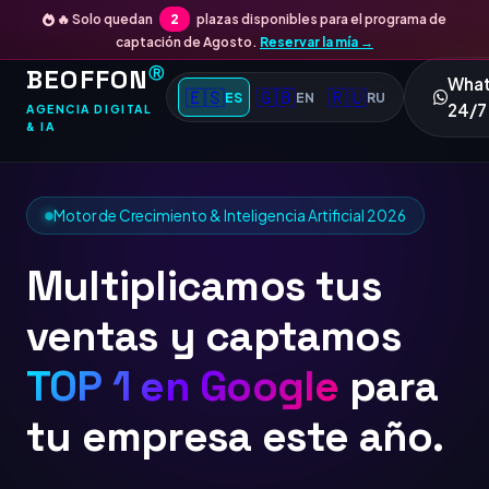
🔥 Solo quedan
2
plazas disponibles para el programa de
captación de Agosto.
Reservar la mía →
BEOFFON
Ⓡ
Wha
🇪🇸
🇬🇧
🇷🇺
ES
EN
RU
24/7
AGENCIA DIGITAL
& IA
Motor de Crecimiento & Inteligencia Artificial 2026
Multiplicamos tus
ventas y captamos
TOP 1 e
para tu
empresa este año.