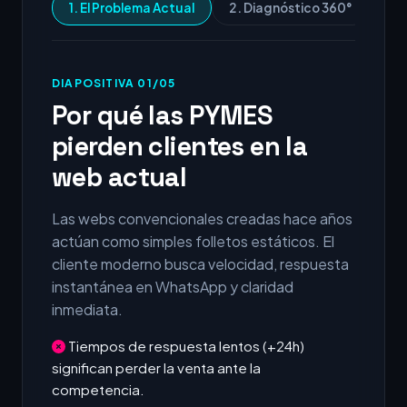
1. El Problema Actual
2. Diagnóstico 360°
3.
DIAPOSITIVA 01/05
Por qué las PYMES
pierden clientes en la
web actual
Las webs convencionales creadas hace años
actúan como simples folletos estáticos. El
cliente moderno busca velocidad, respuesta
instantánea en WhatsApp y claridad
inmediata.
Tiempos de respuesta lentos (+24h)
significan perder la venta ante la
competencia.