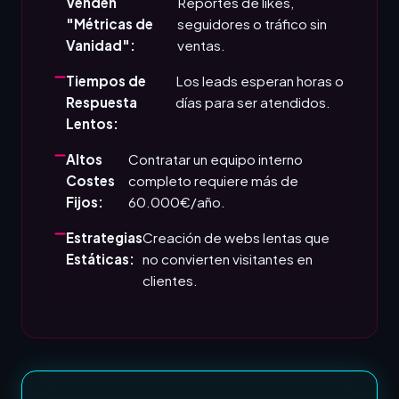
Venden
Reportes de likes,
"Métricas de
seguidores o tráfico sin
Vanidad":
ventas.
Tiempos de
Los leads esperan horas o
Respuesta
días para ser atendidos.
Lentos:
Altos
Contratar un equipo interno
Costes
completo requiere más de
Fijos:
60.000€/año.
Estrategias
Creación de webs lentas que
Estáticas:
no convierten visitantes en
clientes.