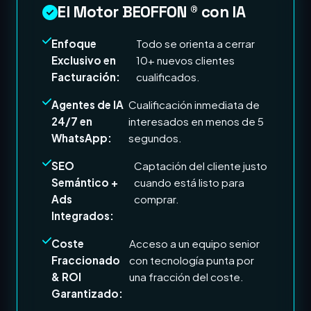
El Motor BEOFFON ® con IA
Enfoque
Todo se orienta a cerrar
Exclusivo en
10+ nuevos clientes
Facturación:
cualificados.
Agentes de IA
Cualificación inmediata de
24/7 en
interesados en menos de 5
WhatsApp:
segundos.
SEO
Captación del cliente justo
Semántico +
cuando está listo para
Ads
comprar.
Integrados:
Coste
Acceso a un equipo senior
Fraccionado
con tecnología punta por
& ROI
una fracción del coste.
Garantizado: