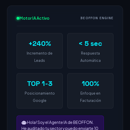
Motor IA Activo
BEOFFON ENGINE
+240%
< 5 sec
Incremento de
Respuesta
Leads
Automática
TOP 1-3
100%
Posicionamiento
Enfoque en
Google
Facturación
Hola! Soy el Agente IA de BEOFFON.
He auditado tu sector y puedo enviarte 10