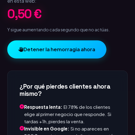
en esta web:
1,00 €
Y sigue aumentando cada segundo que no actúas.
Detener la hemorragia ahora
¿Por qué pierdes clientes ahora
mismo?
Respuesta lenta:
El 78% de los clientes
elige al primer negocio que responde. Si
tardas +1h, pierdes la venta.
Invisible en Google:
Si no apareces en