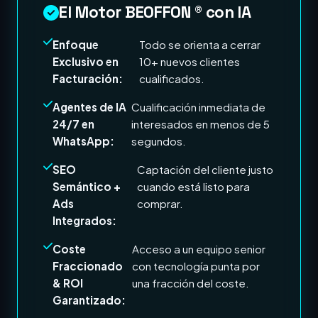
El Motor BEOFFON ® con IA
Enfoque
Todo se orienta a cerrar
Exclusivo en
10+ nuevos clientes
Facturación:
cualificados.
Agentes de IA
Cualificación inmediata de
24/7 en
interesados en menos de 5
WhatsApp:
segundos.
SEO
Captación del cliente justo
Semántico +
cuando está listo para
Ads
comprar.
Integrados:
Coste
Acceso a un equipo senior
Fraccionado
con tecnología punta por
& ROI
una fracción del coste.
Garantizado: