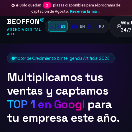
🔥 Solo quedan
2
plazas disponibles para el programa de
captación de Agosto.
Reservar la mía →
BEOFFON
Ⓡ
Wha
🇪🇸
🇬🇧
🇷🇺
ES
EN
RU
24/7
AGENCIA DIGITAL
& IA
Motor de Crecimiento & Inteligencia Artificial 2026
Multiplicamos tus
ventas y captamos
TOP 1 en Google
para
tu empresa este año.