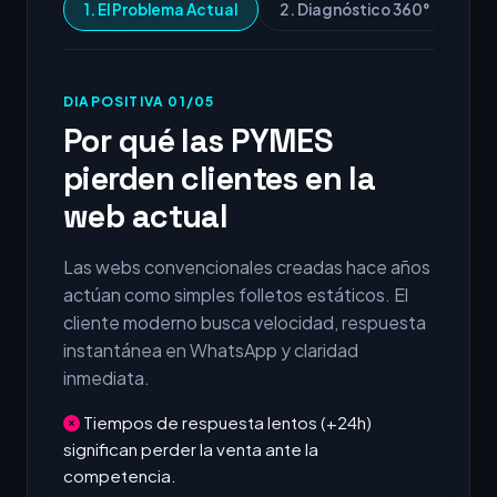
1. El Problema Actual
2. Diagnóstico 360°
3.
DIAPOSITIVA 01/05
Por qué las PYMES
pierden clientes en la
web actual
Las webs convencionales creadas hace años
actúan como simples folletos estáticos. El
cliente moderno busca velocidad, respuesta
instantánea en WhatsApp y claridad
inmediata.
Tiempos de respuesta lentos (+24h)
significan perder la venta ante la
competencia.