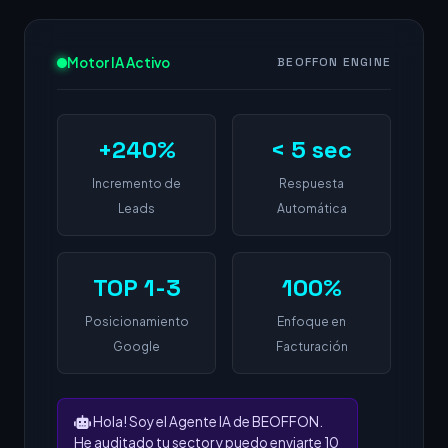
Motor IA Activo
BEOFFON ENGINE
+240%
< 5 sec
Incremento de
Respuesta
Leads
Automática
TOP 1-3
100%
Posicionamiento
Enfoque en
Google
Facturación
Hola! Soy el Agente IA de BEOFFON.
He auditado tu sector y puedo enviarte 10