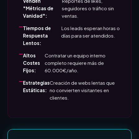
Venden
Reportes de likes,
"Métricas de
seguidores o tráfico sin
Vanidad":
ventas.
Tiempos de
Los leads esperan horas o
Respuesta
días para ser atendidos.
Lentos:
Altos
Contratar un equipo interno
Costes
completo requiere más de
Fijos:
60.000€/año.
Estrategias
Creación de webs lentas que
Estáticas:
no convierten visitantes en
clientes.