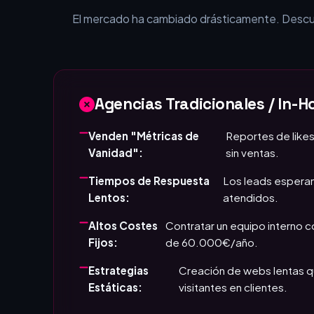
¿Por qué tu empr
El mercado ha cambiado drásticamente. Descubr
Agencias Tradicionales / In-H
Venden "Métricas de
Reportes de likes
Vanidad":
sin ventas.
Tiempos de Respuesta
Los leads esperan
Lentos:
atendidos.
Altos Costes
Contratar un equipo interno 
Fijos:
de 60.000€/año.
Estrategias
Creación de webs lentas q