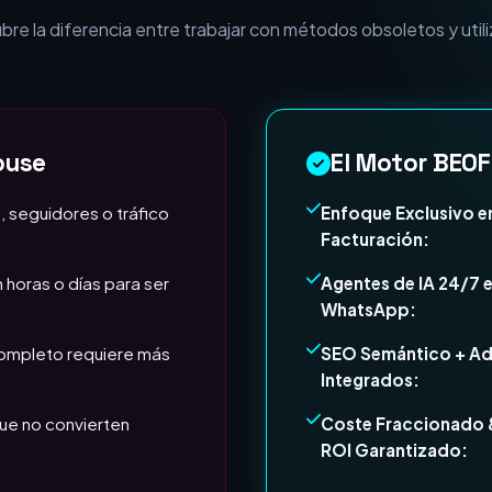
esa necesita Expertos e
e la diferencia entre trabajar con métodos obsoletos y utili
ouse
El Motor BEOF
, seguidores o tráfico
Enfoque Exclusivo e
Facturación:
 horas o días para ser
Agentes de IA 24/7 
WhatsApp:
completo requiere más
SEO Semántico + A
Integrados:
ue no convierten
Coste Fraccionado 