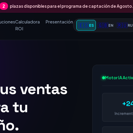
2
plazas disponibles para el programa de captación de Agosto
uciones
Calculadora
Presentación
🇪🇸
🇬🇧
🇷🇺
ES
EN
RU
ROI
tus ventas
Motor IA Acti
 1 en
+2
 empresa
Increment