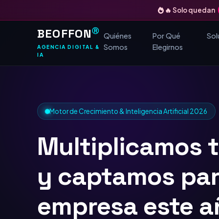
🔥 Solo quedan
BEOFFON
Ⓡ
Quiénes
Por Qué
Sol
Somos
Elegirnos
AGENCIA DIGITAL &
IA
Motor de Crecimiento & Inteligencia Artificial 2026
Multiplicamos 
y captamos
TOP
Google
para tu