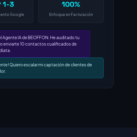
 1-3
100%
iento Google
Enfoque en Facturación
el Agente IA de BEOFFON. He auditado tu
o enviarte 10 contactos cualificados de
iata.
ente! Quiero escalar mi captación de clientes de
lor.