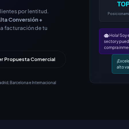
TOP
Posicionam
ientes por lentitud.
lta Conversión +
Hola! Soy 
la facturación de tu
sector y pued
compra inmed
¡Excel
alto va
er Propuesta Comercial
rid, Barcelona e Internacional