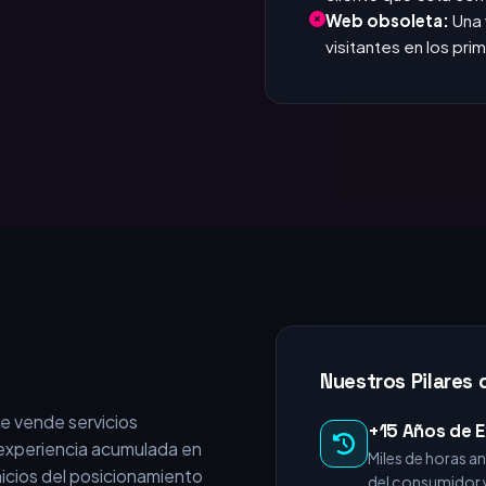
que responde. Si tar
Invisible en Google
cliente que está c
Web obsoleta:
Una 
visitantes en los pr
Nuestros Pilares 