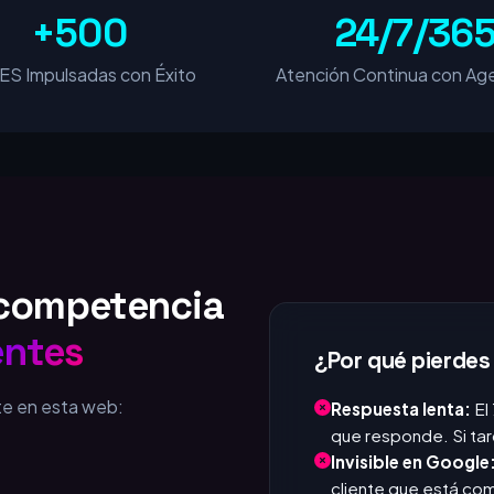
+500
24/7/36
S Impulsadas con Éxito
Atención Continua con Age
u competencia
entes
¿Por qué pierdes
te en esta web:
Respuesta lenta:
El