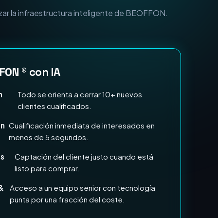
n Marketing e IA?
zar la infraestructura inteligente de BEOFFON.
FON ® con IA
n
Todo se orienta a cerrar 10+ nuevos
clientes cualificados.
en
Cualificación inmediata de interesados en
menos de 5 segundos.
ds
Captación del cliente justo cuando está
listo para comprar.
&
Acceso a un equipo senior con tecnología