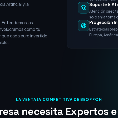
e vende servicios
+15 Años de E
experiencia acumulada en
Miles de horas 
nicios del posicionamiento
del consumidor y
a Artificial y la
Soporte & At
Atención direct
solo en la toma 
Proyección In
. Entendemos las
 involucramos como tu
Estrategias prep
Europa, América 
 que cada euro invertido
ible.
LA VENTAJA COMPETITIVA DE BEOFFON