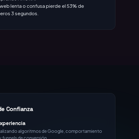
das +1h, pierdes la venta.
:
Si no apareces en TOP 3, no existes para el
omprando AHORA.
web lenta o confusa pierde el 53% de
imeros 3 segundos.
de Confianza