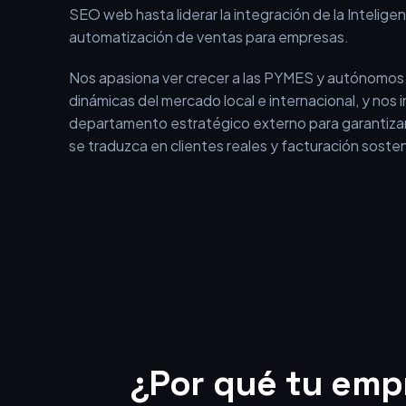
En BEOFFON no somos una agencia tradicional qu
aislados. Somos un equipo con más de 15 años de 
el entorno digital, que ha evolucionado desde los i
SEO web hasta liderar la integración de la Inteligenci
automatización de ventas para empresas.
Nos apasiona ver crecer a las PYMES y autónomos
dinámicas del mercado local e internacional, y nos
departamento estratégico externo para garantizar
se traduzca en clientes reales y facturación sosten