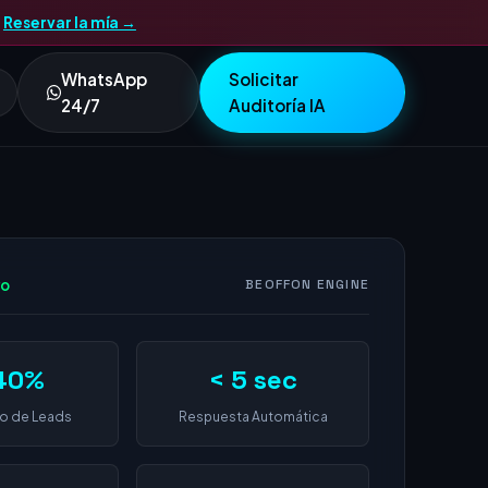
.
Reservar la mía →
WhatsApp
Solicitar
24/7
Auditoría IA
vo
BEOFFON ENGINE
40%
< 5 sec
o de Leads
Respuesta Automática