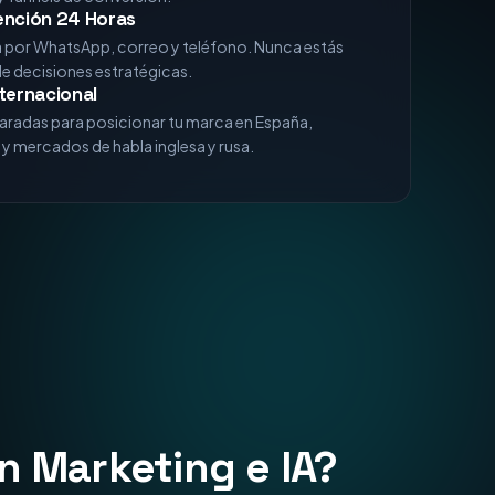
xperiencia
analizando algoritmos de Google, comportamiento
 funnels de conversión.
ención 24 Horas
a por WhatsApp, correo y teléfono. Nunca estás
de decisiones estratégicas.
ternacional
aradas para posicionar tu marca en España,
y mercados de habla inglesa y rusa.