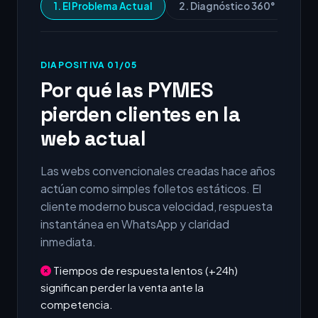
1. El Problema Actual
2. Diagnóstico 360°
3.
DIAPOSITIVA 01/05
Por qué las PYMES
pierden clientes en la
web actual
Las webs convencionales creadas hace años
actúan como simples folletos estáticos. El
cliente moderno busca velocidad, respuesta
instantánea en WhatsApp y claridad
inmediata.
Tiempos de respuesta lentos (+24h)
significan perder la venta ante la
competencia.