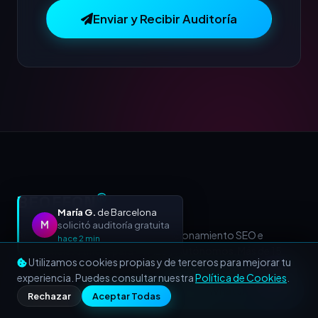
Enviar y Recibir Auditoría
BEOFFON
Ⓡ
María G.
de Barcelona
M
solicitó auditoría gratuita
Agencia de Marketing Digital, Posicionamiento SEO e
hace 2 min
Inteligencia Artificial para PYMES y Autónomos. Más de 15
Utilizamos cookies propias y de terceros para mejorar tu
años acelerando negocios a nivel nacional e internacional.
experiencia. Puedes consultar nuestra
Política de Cookies
.
Llamar
WhatsApp
Rechazar
Aceptar Todas