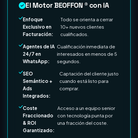
El Motor BEOFFON ® con IA
Enfoque
Todo se orienta a cerrar
Exclusivo en
10+ nuevos clientes
Facturación:
cualificados.
Agentes de IA
Cualificación inmediata de
24/7 en
interesados en menos de 5
WhatsApp:
segundos.
SEO
Captación del cliente justo
Semántico +
cuando está listo para
Ads
comprar.
Integrados:
Coste
Acceso a un equipo senior
Fraccionado
con tecnología punta por
& ROI
una fracción del coste.
Garantizado: