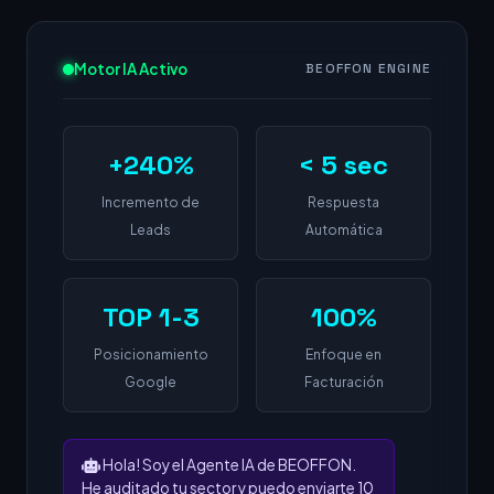
Motor IA Activo
BEOFFON ENGINE
+240%
< 5 sec
Incremento de
Respuesta
Leads
Automática
TOP 1-3
100%
Posicionamiento
Enfoque en
Google
Facturación
Hola! Soy el Agente IA de BEOFFON.
He auditado tu sector y puedo enviarte 10