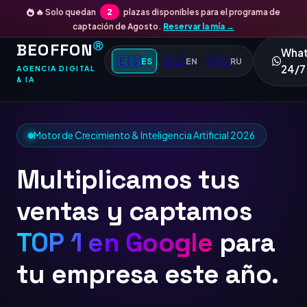
🔥 Solo quedan
2
plazas disponibles para el programa de
captación de Agosto.
Reservar la mía →
BEOFFON
Ⓡ
Wha
🇪🇸
🇬🇧
🇷🇺
ES
EN
RU
24/7
AGENCIA DIGITAL
& IA
Motor de Crecimiento & Inteligencia Artificial 2026
Multiplicamos tus
ventas y captamos
TOP 1 en Google
para
tu empresa este año.