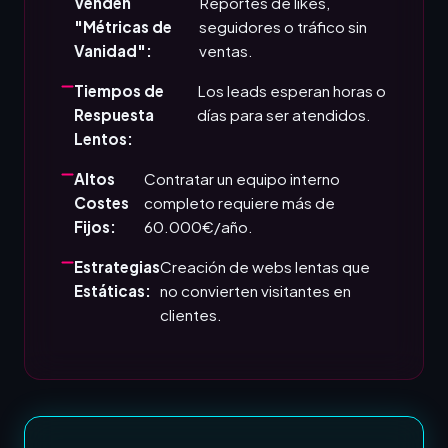
Venden
Reportes de likes,
"Métricas de
seguidores o tráfico sin
Vanidad":
ventas.
Tiempos de
Los leads esperan horas o
Respuesta
días para ser atendidos.
Lentos:
Altos
Contratar un equipo interno
Costes
completo requiere más de
Fijos:
60.000€/año.
Estrategias
Creación de webs lentas que
Estáticas:
no convierten visitantes en
clientes.