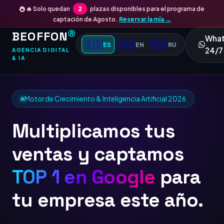
🔥 Solo quedan
2
plazas disponibles para el programa de
captación de Agosto.
Reservar la mía →
BEOFFON
Ⓡ
Wha
🇪🇸
🇬🇧
🇷🇺
ES
EN
RU
24/7
AGENCIA DIGITAL
& IA
Motor de Crecimiento & Inteligencia Artificial 2026
Multiplicamos tus
ventas y captamos
TOP 1
para tu
empresa este año.