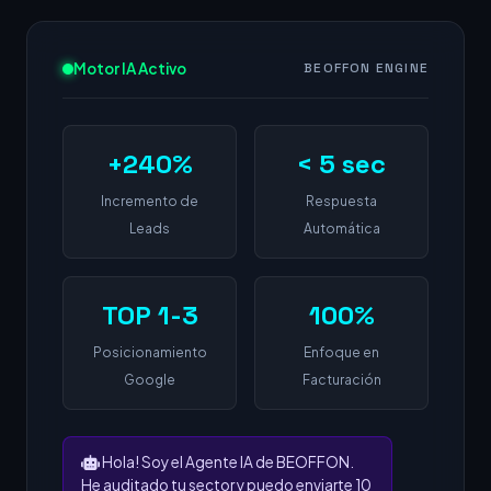
Motor IA Activo
BEOFFON ENGINE
+240%
< 5 sec
Incremento de
Respuesta
Leads
Automática
TOP 1-3
100%
Posicionamiento
Enfoque en
Google
Facturación
Hola! Soy el Agente IA de BEOFFON.
He auditado tu sector y puedo enviarte 10