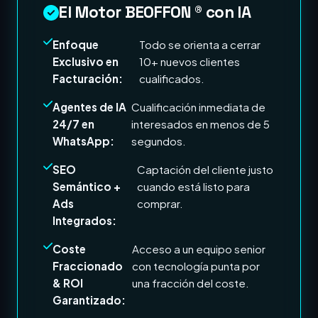
El Motor BEOFFON ® con IA
Enfoque
Todo se orienta a cerrar
Exclusivo en
10+ nuevos clientes
Facturación:
cualificados.
Agentes de IA
Cualificación inmediata de
24/7 en
interesados en menos de 5
WhatsApp:
segundos.
SEO
Captación del cliente justo
Semántico +
cuando está listo para
Ads
comprar.
Integrados:
Coste
Acceso a un equipo senior
Fraccionado
con tecnología punta por
& ROI
una fracción del coste.
Garantizado: