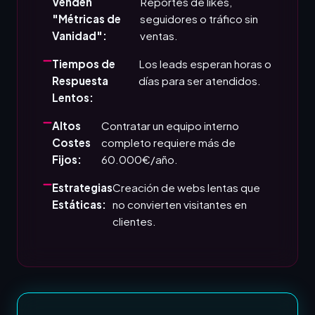
Venden
Reportes de likes,
"Métricas de
seguidores o tráfico sin
Vanidad":
ventas.
Tiempos de
Los leads esperan horas o
Respuesta
días para ser atendidos.
Lentos:
Altos
Contratar un equipo interno
Costes
completo requiere más de
Fijos:
60.000€/año.
Estrategias
Creación de webs lentas que
Estáticas:
no convierten visitantes en
clientes.