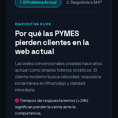
1. El Problema Actual
2. Diagnóstico 360°
3.
DIAPOSITIVA 01/05
Por qué las PYMES
pierden clientes en la
web actual
Las webs convencionales creadas hace años
actúan como simples folletos estáticos. El
cliente moderno busca velocidad, respuesta
instantánea en WhatsApp y claridad
inmediata.
Tiempos de respuesta lentos (+24h)
significan perder la venta ante la
competencia.