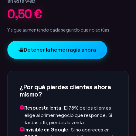
en esta web:
1,00 €
Y sigue aumentando cada segundo que no actúas.
Detener la hemorragia ahora
¿Por qué pierdes clientes ahora
mismo?
Respuesta lenta:
El 78% de los clientes
elige al primer negocio que responde. Si
tardas +1h, pierdes la venta.
Invisible en Google:
Si no apareces en