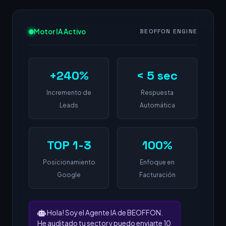
Motor IA Activo
BEOFFON ENGINE
+240%
< 5 sec
Incremento de
Respuesta
Leads
Automática
TOP 1-3
100%
Posicionamiento
Enfoque en
Google
Facturación
Hola! Soy el Agente IA de BEOFFON.
He auditado tu sector y puedo enviarte 10