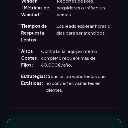
Venden
Reportes de likes,
"Métricas de
seguidores o tráfico sin
Vanidad":
ventas.
Tiempos de
Los leads esperan horas o
Respuesta
días para ser atendidos.
Lentos:
Altos
Contratar un equipo interno
Costes
completo requiere más de
Fijos:
60.000€/año.
Estrategias
Creación de webs lentas que
Estáticas:
no convierten visitantes en
clientes.