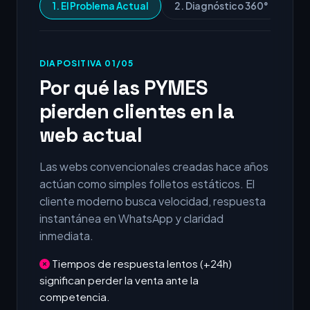
1. El Problema Actual
2. Diagnóstico 360°
3.
DIAPOSITIVA 01/05
Por qué las PYMES
pierden clientes en la
web actual
Las webs convencionales creadas hace años
actúan como simples folletos estáticos. El
cliente moderno busca velocidad, respuesta
instantánea en WhatsApp y claridad
inmediata.
Tiempos de respuesta lentos (+24h)
significan perder la venta ante la
competencia.