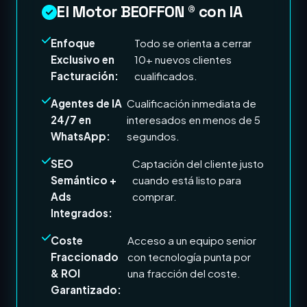
El Motor BEOFFON ® con IA
Enfoque
Todo se orienta a cerrar
Exclusivo en
10+ nuevos clientes
Facturación:
cualificados.
Agentes de IA
Cualificación inmediata de
24/7 en
interesados en menos de 5
WhatsApp:
segundos.
SEO
Captación del cliente justo
Semántico +
cuando está listo para
Ads
comprar.
Integrados:
Coste
Acceso a un equipo senior
Fraccionado
con tecnología punta por
& ROI
una fracción del coste.
Garantizado: