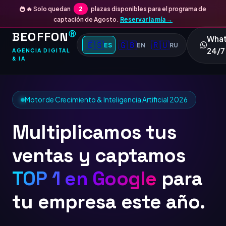
🔥 Solo quedan
2
plazas disponibles para el programa de
captación de Agosto.
Reservar la mía →
BEOFFON
Ⓡ
Wha
🇪🇸
🇬🇧
🇷🇺
ES
EN
RU
24/7
AGENCIA DIGITAL
& IA
Motor de Crecimiento & Inteligencia Artificial 2026
Multiplicamos tus
ventas y captamos
TOP 1
para tu
empresa este año.