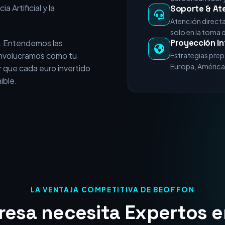
e vende servicios
+15 Años de E
experiencia acumulada en
Miles de horas 
nicios del posicionamiento
del consumidor y
a Artificial y la
Soporte & At
Atención direct
solo en la toma 
Proyección In
. Entendemos las
 involucramos como tu
Estrategias prep
Europa, América 
 que cada euro invertido
ible.
LA VENTAJA COMPETITIVA DE BEOFFON