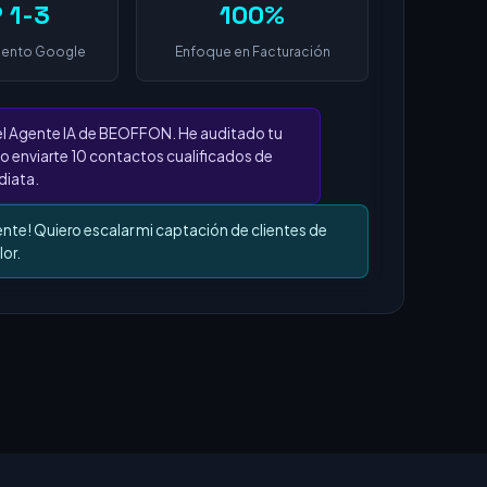
 1-3
100%
iento Google
Enfoque en Facturación
el Agente IA de BEOFFON. He auditado tu
o enviarte 10 contactos cualificados de
iata.
ente! Quiero escalar mi captación de clientes de
lor.