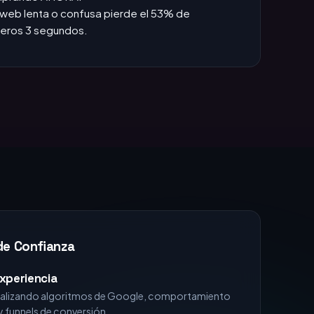
das +1h, pierdes la venta.
:
Si no apareces en TOP 3, no existes para el
omprando AHORA.
web lenta o confusa pierde el 53% de
imeros 3 segundos.
de Confianza