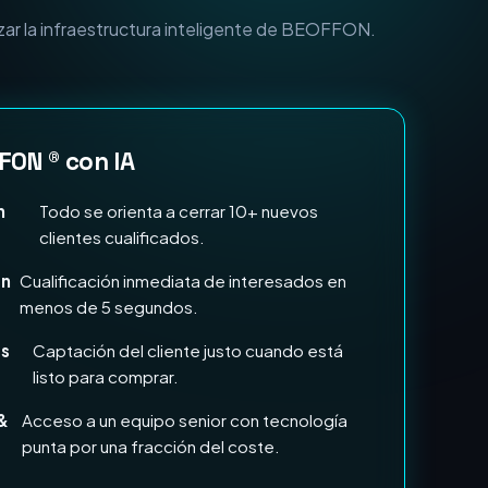
n Marketing e IA?
zar la infraestructura inteligente de BEOFFON.
FON ® con IA
n
Todo se orienta a cerrar 10+ nuevos
clientes cualificados.
en
Cualificación inmediata de interesados en
menos de 5 segundos.
ds
Captación del cliente justo cuando está
listo para comprar.
&
Acceso a un equipo senior con tecnología