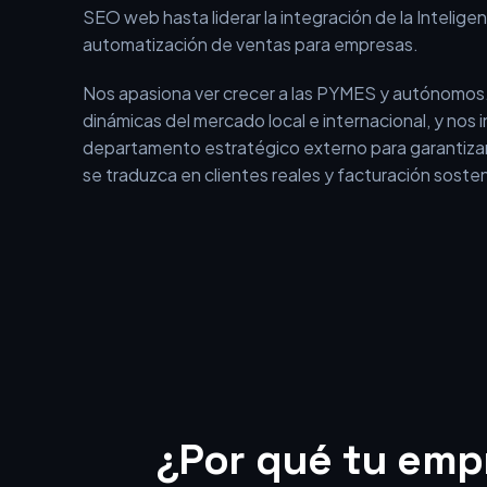
En BEOFFON no somos una agencia tradicional qu
aislados. Somos un equipo con más de 15 años de 
el entorno digital, que ha evolucionado desde los i
SEO web hasta liderar la integración de la Inteligenci
automatización de ventas para empresas.
Nos apasiona ver crecer a las PYMES y autónomos
dinámicas del mercado local e internacional, y nos
departamento estratégico externo para garantizar
se traduzca en clientes reales y facturación sosten