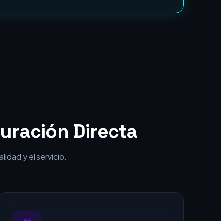
punta por una fracción del coste.
uración Directa
idad y el servicio.