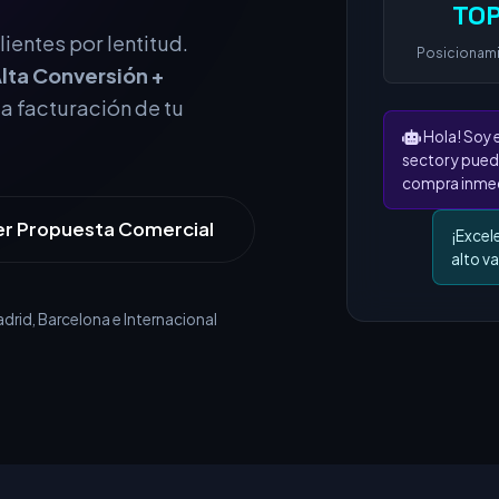
TOP
Posicionam
ientes por lentitud.
lta Conversión +
Hola! Soy 
la facturación de tu
sector y pued
compra inmed
¡Excel
alto va
er Propuesta Comercial
rid, Barcelona e Internacional