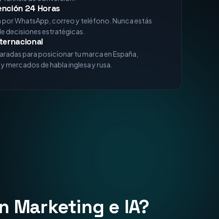
xperiencia
analizando algoritmos de Google, comportamiento
 funnels de conversión.
ención 24 Horas
a por WhatsApp, correo y teléfono. Nunca estás
de decisiones estratégicas.
ternacional
aradas para posicionar tu marca en España,
y mercados de habla inglesa y rusa.