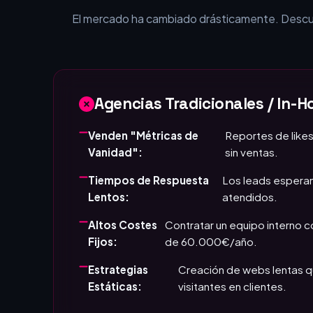
¿Por qué tu empr
El mercado ha cambiado drásticamente. Descubr
Agencias Tradicionales / In-H
Venden "Métricas de
Reportes de likes
Vanidad":
sin ventas.
Tiempos de Respuesta
Los leads esperan
Lentos:
atendidos.
Altos Costes
Contratar un equipo interno 
Fijos:
de 60.000€/año.
Estrategias
Creación de webs lentas q