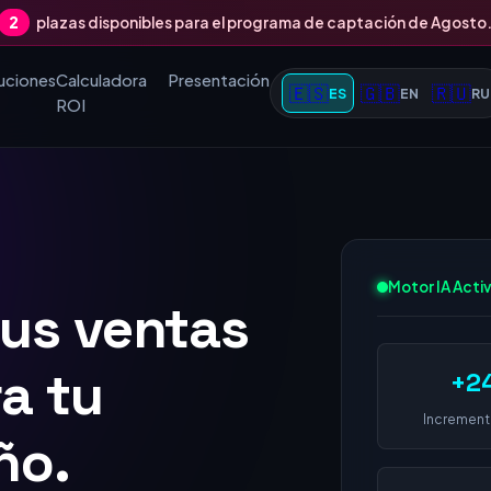
2
plazas disponibles para el programa de captación de Agosto
uciones
Calculadora
Presentación
🇪🇸
🇬🇧
🇷🇺
ES
EN
RU
ROI
tus ventas
Motor IA Acti
 1 en
+2
 empresa
Increment