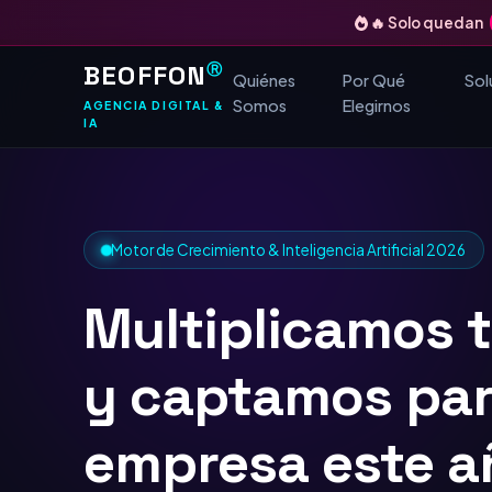
🔥 Solo quedan
BEOFFON
Ⓡ
Quiénes
Por Qué
Sol
Somos
Elegirnos
AGENCIA DIGITAL &
IA
Motor de Crecimiento & Inteligencia Artificial 2026
Multiplicamos 
y captamos
TOP
Google
para tu