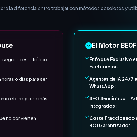
esa necesita Expertos e
e la diferencia entre trabajar con métodos obsoletos y utili
ouse
El Motor BEOF
, seguidores o tráfico
Enfoque Exclusivo e
Facturación:
 horas o días para ser
Agentes de IA 24/7 
WhatsApp:
completo requiere más
SEO Semántico + A
Integrados:
ue no convierten
Coste Fraccionado 