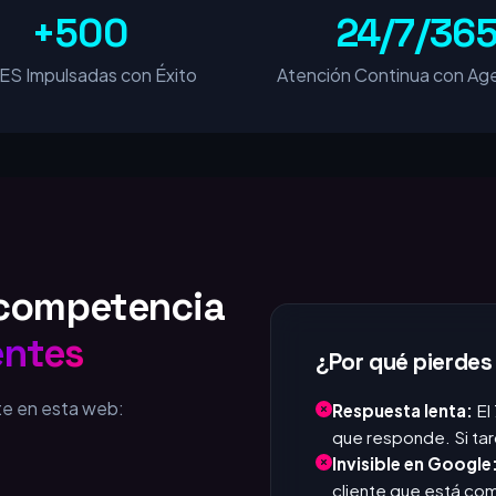
+500
24/7/36
S Impulsadas con Éxito
Atención Continua con Age
u competencia
entes
¿Por qué pierdes
te en esta web:
Respuesta lenta:
El