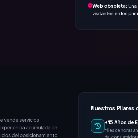
que responde. Si tar
Invisible en Google
cliente que está c
Web obsoleta:
Una 
visitantes en los pr
Nuestros Pilares 