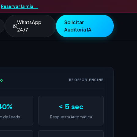
.
Reservar la mía →
WhatsApp
Solicitar
24/7
Auditoría IA
vo
BEOFFON ENGINE
40%
< 5 sec
o de Leads
Respuesta Automática