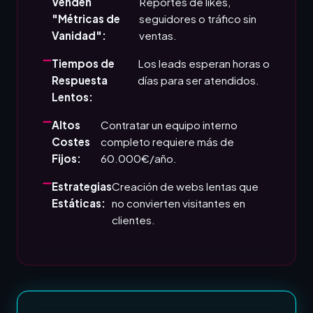
Venden
Reportes de likes,
"Métricas de
seguidores o tráfico sin
Vanidad":
ventas.
Tiempos de
Los leads esperan horas o
Respuesta
días para ser atendidos.
Lentos:
Altos
Contratar un equipo interno
Costes
completo requiere más de
Fijos:
60.000€/año.
Estrategias
Creación de webs lentas que
Estáticas:
no convierten visitantes en
clientes.