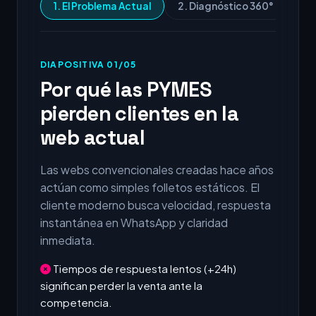
1. El Problema Actual
2. Diagnóstico 360°
3.
DIAPOSITIVA 01/05
Por qué las PYMES
pierden clientes en la
web actual
Las webs convencionales creadas hace años
actúan como simples folletos estáticos. El
cliente moderno busca velocidad, respuesta
instantánea en WhatsApp y claridad
inmediata.
Tiempos de respuesta lentos (+24h)
significan perder la venta ante la
competencia.