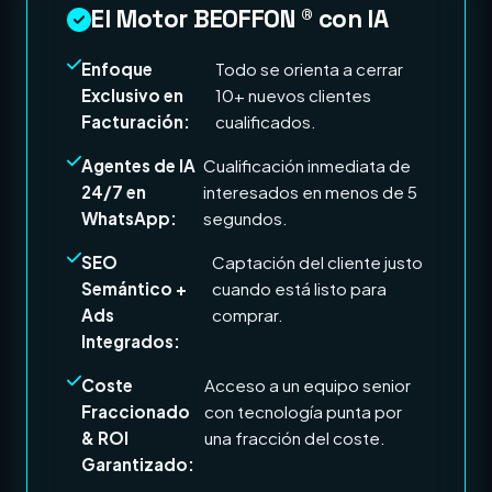
El Motor BEOFFON ® con IA
Enfoque
Todo se orienta a cerrar
Exclusivo en
10+ nuevos clientes
Facturación:
cualificados.
Agentes de IA
Cualificación inmediata de
24/7 en
interesados en menos de 5
WhatsApp:
segundos.
SEO
Captación del cliente justo
Semántico +
cuando está listo para
Ads
comprar.
Integrados:
Coste
Acceso a un equipo senior
Fraccionado
con tecnología punta por
& ROI
una fracción del coste.
Garantizado: