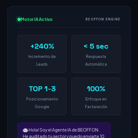
Motor IA Activo
BEOFFON ENGINE
+240%
< 5 sec
Incremento de
Respuesta
Leads
Automática
TOP 1-3
100%
Posicionamiento
Enfoque en
Google
Facturación
Hola! Soy el Agente IA de BEOFFON.
He auditado tu sector y puedo enviarte 10