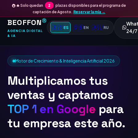
🔥 Solo quedan
2
plazas disponibles para el programa de
captación de Agosto.
Reservar la mía →
BEOFFON
Ⓡ
Wha
🇪🇸
🇬🇧
🇷🇺
ES
EN
RU
24/7
AGENCIA DIGITAL
& IA
Motor de Crecimiento & Inteligencia Artificial 2026
Multiplicamos tus
ventas y captamos
TOP 1 en G
para tu
empresa este año.