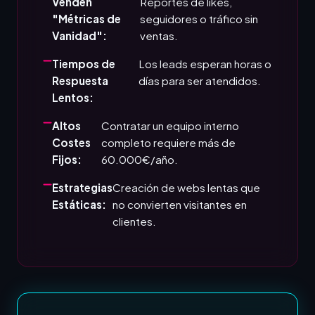
Venden
Reportes de likes,
"Métricas de
seguidores o tráfico sin
Vanidad":
ventas.
Tiempos de
Los leads esperan horas o
Respuesta
días para ser atendidos.
Lentos:
Altos
Contratar un equipo interno
Costes
completo requiere más de
Fijos:
60.000€/año.
Estrategias
Creación de webs lentas que
Estáticas:
no convierten visitantes en
clientes.