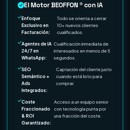
El Motor BEOFFON ® con IA
Enfoque
Todo se orienta a cerrar
Exclusivo en
10+ nuevos clientes
Facturación:
cualificados.
Agentes de IA
Cualificación inmediata de
24/7 en
interesados en menos de 5
WhatsApp:
segundos.
SEO
Captación del cliente justo
Semántico +
cuando está listo para
Ads
comprar.
Integrados:
Coste
Acceso a un equipo senior
Fraccionado
con tecnología punta por
& ROI
una fracción del coste.
Garantizado: