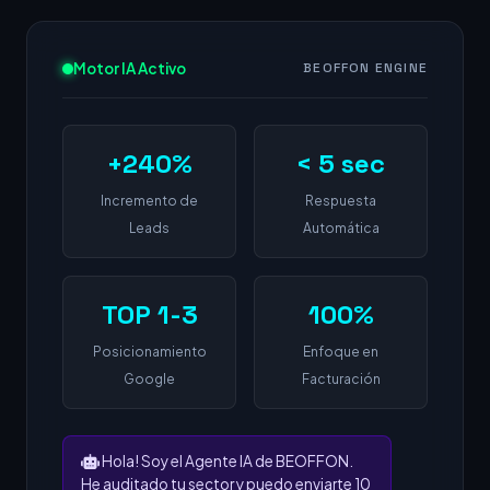
Motor IA Activo
BEOFFON ENGINE
+240%
< 5 sec
Incremento de
Respuesta
Leads
Automática
TOP 1-3
100%
Posicionamiento
Enfoque en
Google
Facturación
Hola! Soy el Agente IA de BEOFFON.
He auditado tu sector y puedo enviarte 10