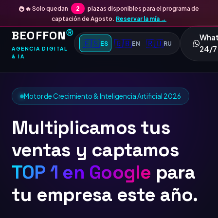
🔥 Solo quedan
2
plazas disponibles para el programa de
captación de Agosto.
Reservar la mía →
BEOFFON
Ⓡ
Wha
🇪🇸
🇬🇧
🇷🇺
ES
EN
RU
24/7
AGENCIA DIGITAL
& IA
Motor de Crecimiento & Inteligencia Artificial 2026
Multiplicamos tus
ventas y captamos
TO
para tu empresa este
año.