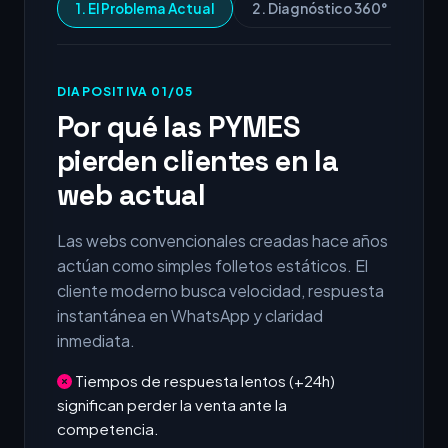
1. El Problema Actual
2. Diagnóstico 360°
3.
DIAPOSITIVA 01/05
Por qué las PYMES
pierden clientes en la
web actual
Las webs convencionales creadas hace años
actúan como simples folletos estáticos. El
cliente moderno busca velocidad, respuesta
instantánea en WhatsApp y claridad
inmediata.
Tiempos de respuesta lentos (+24h)
significan perder la venta ante la
competencia.