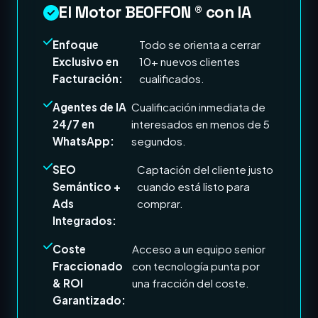
El Motor BEOFFON ® con IA
Enfoque
Todo se orienta a cerrar
Exclusivo en
10+ nuevos clientes
Facturación:
cualificados.
Agentes de IA
Cualificación inmediata de
24/7 en
interesados en menos de 5
WhatsApp:
segundos.
SEO
Captación del cliente justo
Semántico +
cuando está listo para
Ads
comprar.
Integrados:
Coste
Acceso a un equipo senior
Fraccionado
con tecnología punta por
& ROI
una fracción del coste.
Garantizado: