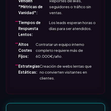
Venden
Reportes de likes,
"Métricas de
seguidores o tráfico sin
Vanidad":
ventas.
Tiempos de
Los leads esperan horas o
Respuesta
días para ser atendidos.
Lentos:
Altos
Contratar un equipo interno
Costes
completo requiere más de
Fijos:
60.000€/año.
Estrategias
Creación de webs lentas que
Estáticas:
no convierten visitantes en
clientes.