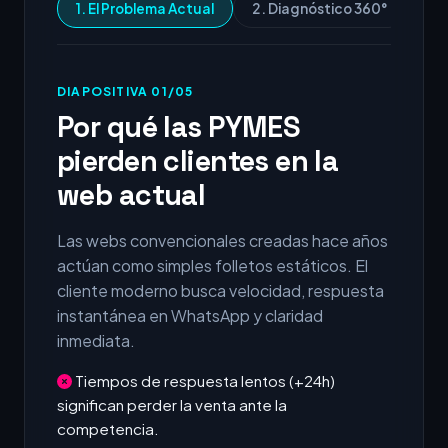
1. El Problema Actual
2. Diagnóstico 360°
3.
DIAPOSITIVA 01/05
Por qué las PYMES
pierden clientes en la
web actual
Las webs convencionales creadas hace años
actúan como simples folletos estáticos. El
cliente moderno busca velocidad, respuesta
instantánea en WhatsApp y claridad
inmediata.
Tiempos de respuesta lentos (+24h)
significan perder la venta ante la
competencia.