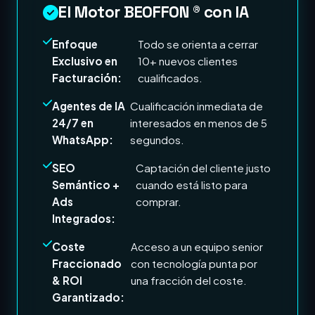
El Motor BEOFFON ® con IA
Enfoque
Todo se orienta a cerrar
Exclusivo en
10+ nuevos clientes
Facturación:
cualificados.
Agentes de IA
Cualificación inmediata de
24/7 en
interesados en menos de 5
WhatsApp:
segundos.
SEO
Captación del cliente justo
Semántico +
cuando está listo para
Ads
comprar.
Integrados:
Coste
Acceso a un equipo senior
Fraccionado
con tecnología punta por
& ROI
una fracción del coste.
Garantizado: