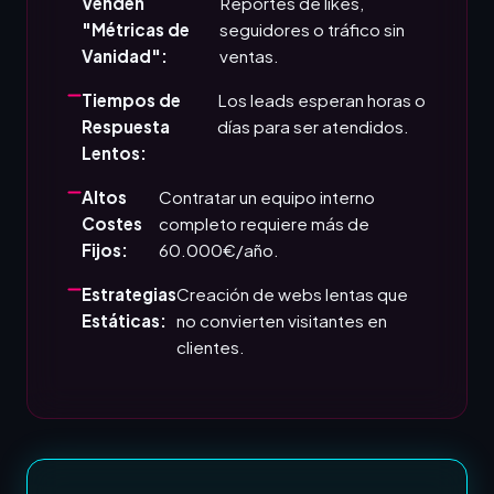
Venden
Reportes de likes,
"Métricas de
seguidores o tráfico sin
Vanidad":
ventas.
Tiempos de
Los leads esperan horas o
Respuesta
días para ser atendidos.
Lentos:
Altos
Contratar un equipo interno
Costes
completo requiere más de
Fijos:
60.000€/año.
Estrategias
Creación de webs lentas que
Estáticas:
no convierten visitantes en
clientes.