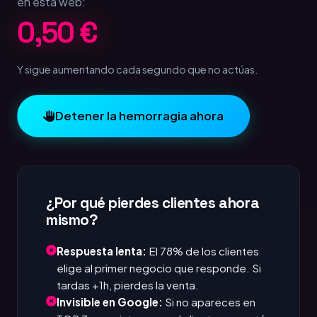
en esta web:
1,00 €
Y sigue aumentando cada segundo que no actúas.
Detener la hemorragia ahora
¿Por qué pierdes clientes ahora
mismo?
Respuesta lenta:
El 78% de los clientes
elige al primer negocio que responde. Si
tardas +1h, pierdes la venta.
Invisible en Google:
Si no apareces en