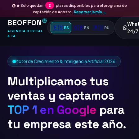
🔥 Solo quedan
2
plazas disponibles para el programa de
captación de Agosto.
Reservar la mía →
BEOFFON
Ⓡ
Wha
🇪🇸
🇬🇧
🇷🇺
ES
EN
RU
24/7
AGENCIA DIGITAL
& IA
Motor de Crecimiento & Inteligencia Artificial 2026
Multiplicamos tus
ventas y captamos
+24
para tu empresa
este año.