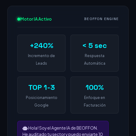
Motor IA Activo
BEOFFON ENGINE
+240%
< 5 sec
Incremento de
Respuesta
Leads
Automática
TOP 1-3
100%
Posicionamiento
Enfoque en
Google
Facturación
Hola! Soy el Agente IA de BEOFFON.
He auditado tu sector y puedo enviarte 10