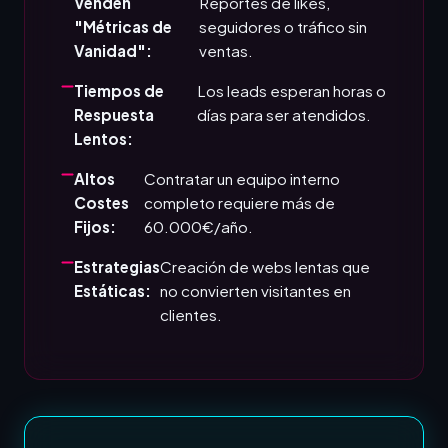
Venden
Reportes de likes,
"Métricas de
seguidores o tráfico sin
Vanidad":
ventas.
Tiempos de
Los leads esperan horas o
Respuesta
días para ser atendidos.
Lentos:
Altos
Contratar un equipo interno
Costes
completo requiere más de
Fijos:
60.000€/año.
Estrategias
Creación de webs lentas que
Estáticas:
no convierten visitantes en
clientes.