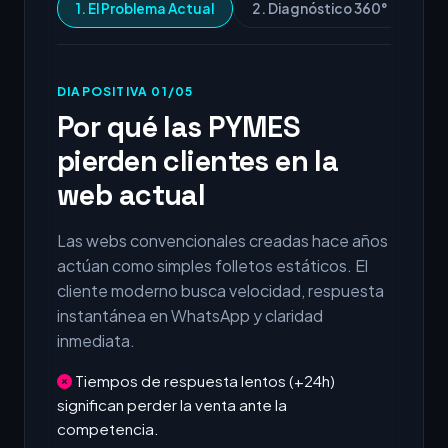
1. El Problema Actual
2. Diagnóstico 360°
3.
DIAPOSITIVA 01/05
Por qué las PYMES
pierden clientes en la
web actual
Las webs convencionales creadas hace años
actúan como simples folletos estáticos. El
cliente moderno busca velocidad, respuesta
instantánea en WhatsApp y claridad
inmediata.
Tiempos de respuesta lentos (+24h)
significan perder la venta ante la
competencia.