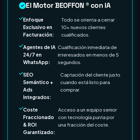
El Motor BEOFFON ® con IA
Enfoque
Todo se orienta a cerrar
Exclusivo en
10+ nuevos clientes
Facturación:
cualificados.
Agentes de IA
Cualificación inmediata de
24/7 en
interesados en menos de 5
WhatsApp:
segundos.
SEO
Captación del cliente justo
Semántico +
cuando está listo para
Ads
comprar.
Integrados:
Coste
Acceso a un equipo senior
Fraccionado
con tecnología punta por
& ROI
una fracción del coste.
Garantizado: