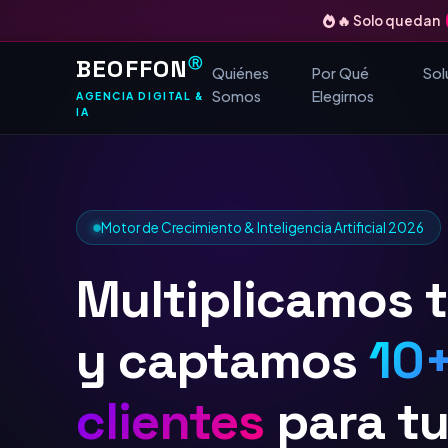
🔥 Solo quedan
BEOFFON
Ⓡ
Quiénes
Por Qué
Sol
Somos
Elegirnos
AGENCIA DIGITAL &
IA
Motor de Crecimiento & Inteligencia Artificial 2026
Multiplicamos 
y captamos
10+
para tu empres