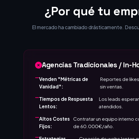
El mercado ha cambiado drásticamente. Descubr
Agencias Tradicionales / In-H
Venden "Métricas de
Reportes de likes
Vanidad":
sin ventas.
Tiempos de Respuesta
Los leads esperan
Lentos:
atendidos.
Altos Costes
Contratar un equipo interno 
Fijos:
de 60.000€/año.
Estrategias
Creación de webs lentas q
Estáticas:
visitantes en clientes.