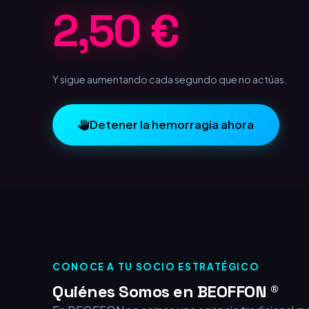
Y sigue aumentando cada segundo que no actúas.
Detener la hemorragia ahora
CONOCE A TU SOCIO ESTRATÉGICO
Quiénes Somos en BEOFFON ®
En BEOFFON no somos una agencia tradicional qu
aislados. Somos un equipo con más de 15 años de 
el entorno digital, que ha evolucionado desde los i