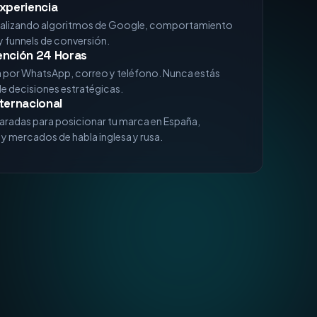
ención 24 Horas
a por WhatsApp, correo y teléfono. Nunca estás
de decisiones estratégicas.
ternacional
aradas para posicionar tu marca en España,
y mercados de habla inglesa y rusa.
n Marketing e IA?