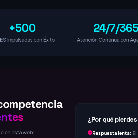
+500
24/7/36
S Impulsadas con Éxito
Atención Continua con Age
u competencia
entes
¿Por qué pierdes
te en esta web:
Respuesta lenta:
El
que responde. Si tar
Invisible en Google
cliente que está c