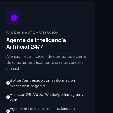
PACK IA & AUTOMATIZACIÓN
Agente de Inteligencia
Artificial 24/7
Atención, cualificación de contactos y cierre
de citas automáticamente sin intervención
manual.
Bot de IA entrenado con la información
exacta de tu negocio
Atención 24h/7d por WhatsApp, Instagram y
Web
Agendamiento directo en tu calendario
corporativo
Filtro de leads no cualificados (ahorro de
tiempo)