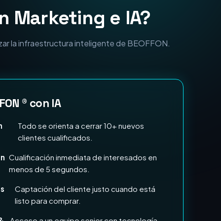
zar la infraestructura inteligente de BEOFFON.
FON ® con IA
n
Todo se orienta a cerrar 10+ nuevos
clientes cualificados.
en
Cualificación inmediata de interesados en
menos de 5 segundos.
ds
Captación del cliente justo cuando está
listo para comprar.
&
Acceso a un equipo senior con tecnología
punta por una fracción del coste.