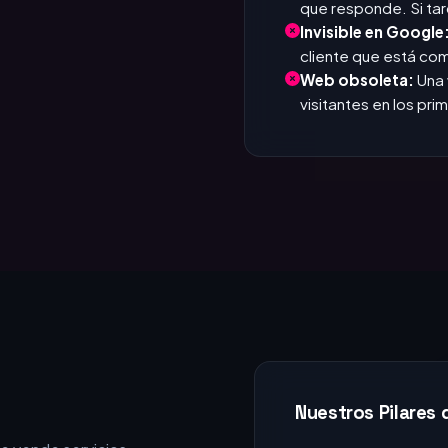
Web obsoleta:
Una 
visitantes en los pr
Nuestros Pilares 
e vende servicios
+15 Años de E
experiencia acumulada en
Miles de horas 
nicios del posicionamiento
del consumidor y