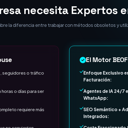
e la diferencia entre trabajar con métodos obsoletos y utili
ouse
El Motor BEOF
, seguidores o tráfico
Enfoque Exclusivo e
Facturación:
 horas o días para ser
Agentes de IA 24/7 
WhatsApp:
completo requiere más
SEO Semántico + A
Integrados:
ue no convierten
Coste Fraccionado 
ROI Garantizado: