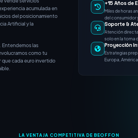
a Artificial y la
Soporte & At
Atención direct
solo en la toma 
Proyección In
. Entendemos las
 involucramos como tu
Estrategias prep
Europa, América 
 que cada euro invertido
ible.
LA VENTAJA COMPETITIVA DE BEOFFON
esa necesita Expertos e