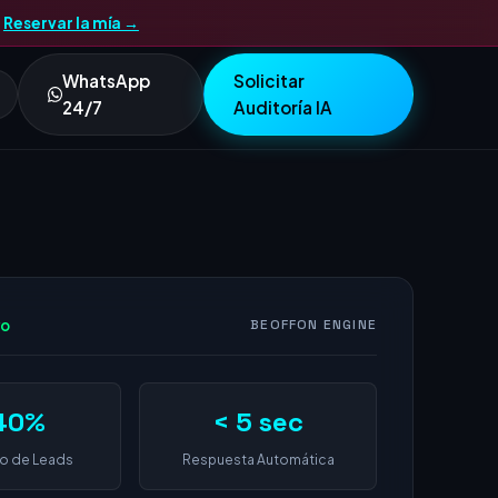
.
Reservar la mía →
WhatsApp
Solicitar
24/7
Auditoría IA
vo
BEOFFON ENGINE
40%
< 5 sec
o de Leads
Respuesta Automática