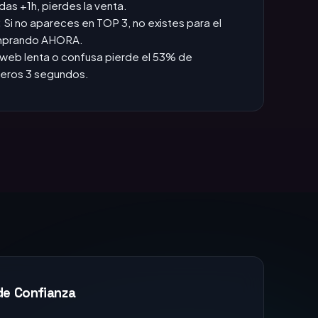
web lenta o confusa pierde el 53% de
imeros 3 segundos.
de Confianza
xperiencia
analizando algoritmos de Google, comportamiento
 funnels de conversión.