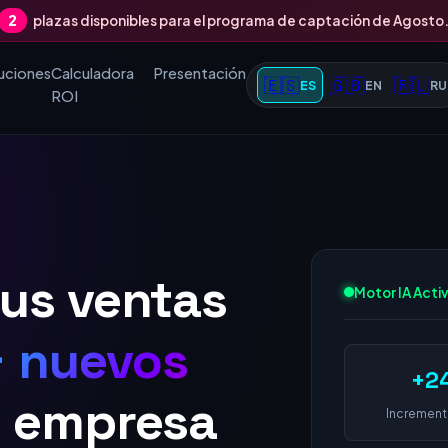
2
plazas disponibles para el programa de captación de Agosto
uciones
Calculadora
Presentación
🇪🇸
🇬🇧
🇷🇺
ES
EN
RU
ROI
Motor IA Acti
tus ventas
 nuevos c
+2
Increment
a este año.