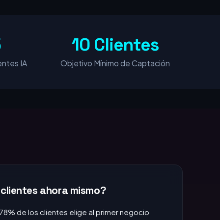
5
10 Clientes
ntes IA
Objetivo Mínimo de Captación
 clientes ahora mismo?
 78% de los clientes elige al primer negocio
das +1h, pierdes la venta.
:
Si no apareces en TOP 3, no existes para el
omprando AHORA.