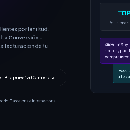
TOP
ientes por lentitud.
Posicionam
lta Conversión +
la facturación de tu
Hola! Soy 
sector y pued
compra inmed
er Propuesta Comercial
¡Excel
alto va
rid, Barcelona e Internacional