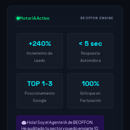
Motor IA Activo
BEOFFON ENGINE
+240%
< 5 sec
Incremento de
Respuesta
Leads
Automática
TOP 1-3
100%
Posicionamiento
Enfoque en
Google
Facturación
Hola! Soy el Agente IA de BEOFFON.
He auditado tu sector y puedo enviarte 10