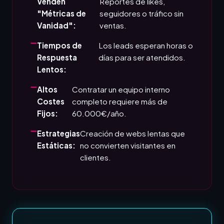
Venden
Reportes de likes,
"Métricas de
seguidores o tráfico sin
Vanidad":
ventas.
Tiempos de
Los leads esperan horas o
Respuesta
días para ser atendidos.
Lentos:
Altos
Contratar un equipo interno
Costes
completo requiere más de
Fijos:
60.000€/año.
Estrategias
Creación de webs lentas que
Estáticas:
no convierten visitantes en
clientes.