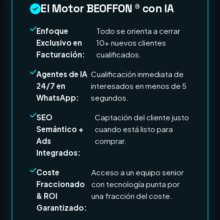
El Motor BEOFFON ® con IA
Enfoque
Todo se orienta a cerrar
Exclusivo en
10+ nuevos clientes
Facturación:
cualificados.
Agentes de IA
Cualificación inmediata de
24/7 en
interesados en menos de 5
WhatsApp:
segundos.
SEO
Captación del cliente justo
Semántico +
cuando está listo para
Ads
comprar.
Integrados:
Coste
Acceso a un equipo senior
Fraccionado
con tecnología punta por
& ROI
una fracción del coste.
Garantizado: