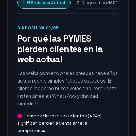
1. El Problema Actual
2. Diagnóstico 360°
3.
DIAPOSITIVA 01/05
Por qué las PYMES
pierden clientes en la
web actual
Las webs convencionales creadas hace años
actúan como simples folletos estáticos. El
cliente moderno busca velocidad, respuesta
instantánea en WhatsApp y claridad
inmediata.
Tiempos de respuesta lentos (+24h)
significan perder la venta ante la
competencia.