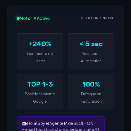
Motor IA Activo
BEOFFON ENGINE
+240%
< 5 sec
Incremento de
Respuesta
Leads
Automática
TOP 1-3
100%
Posicionamiento
Enfoque en
Google
Facturación
Hola! Soy el Agente IA de BEOFFON.
He auditado tu sector y puedo enviarte 10