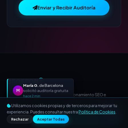
Enviar y Recibir Auditoría
BEOFFON
Ⓡ
María G.
de Barcelona
M
solicitó auditoría gratuita
Agencia de Marketing Digital, Posicionamiento SEO e
hace 2 min
Inteligencia Artificial para PYMES y Autónomos. Más de 15
Utilizamos cookies propias y de terceros para mejorar tu
años acelerando negocios a nivel nacional e internacional.
experiencia. Puedes consultar nuestra
Política de Cookies
.
Llamar
WhatsApp
Rechazar
Aceptar Todas