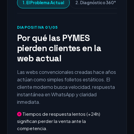
1. El Problema Actual
2. Diagnóstico 360°
3.
DIAPOSITIVA 01/05
Por qué las PYMES
pierden clientes en la
web actual
Las webs convencionales creadas hace años
actúan como simples folletos estáticos. El
cliente moderno busca velocidad, respuesta
instantánea en WhatsApp y claridad
inmediata.
Tiempos de respuesta lentos (+24h)
significan perder la venta ante la
competencia.