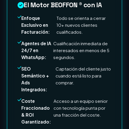
El Motor BEOFFON ® con IA
Enfoque
Todo se orienta a cerrar
Exclusivo en
10+ nuevos clientes
Facturación:
cualificados.
Agentes de IA
Cualificación inmediata de
24/7 en
interesados en menos de 5
WhatsApp:
segundos.
SEO
Captación del cliente justo
Semántico +
cuando está listo para
Ads
comprar.
Integrados:
Coste
Acceso a un equipo senior
Fraccionado
con tecnología punta por
& ROI
una fracción del coste.
Garantizado: