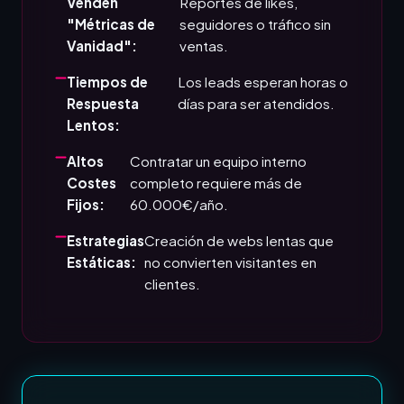
Venden
Reportes de likes,
"Métricas de
seguidores o tráfico sin
Vanidad":
ventas.
Tiempos de
Los leads esperan horas o
Respuesta
días para ser atendidos.
Lentos:
Altos
Contratar un equipo interno
Costes
completo requiere más de
Fijos:
60.000€/año.
Estrategias
Creación de webs lentas que
Estáticas:
no convierten visitantes en
clientes.