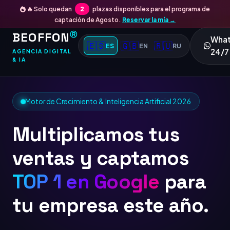
🔥 Solo quedan
2
plazas disponibles para el programa de
captación de Agosto.
Reservar la mía →
BEOFFON
Ⓡ
Wha
🇪🇸
🇬🇧
🇷🇺
ES
EN
RU
24/7
AGENCIA DIGITAL
& IA
Motor de Crecimiento & Inteligencia Artificial 2026
Multiplicamos tus
ventas y captamos
TOP 1 en Google
para
tu empresa este año.