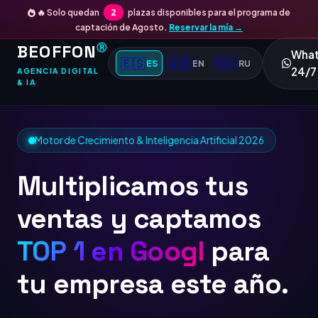
🔥 Solo quedan
2
plazas disponibles para el programa de
captación de Agosto.
Reservar la mía →
BEOFFON
Ⓡ
Wha
🇪🇸
🇬🇧
🇷🇺
ES
EN
RU
24/7
AGENCIA DIGITAL
& IA
Motor de Crecimiento & Inteligencia Artificial 2026
Multiplicamos tus
ventas y captamos
TOP 1 en Google
para
tu empresa este año.