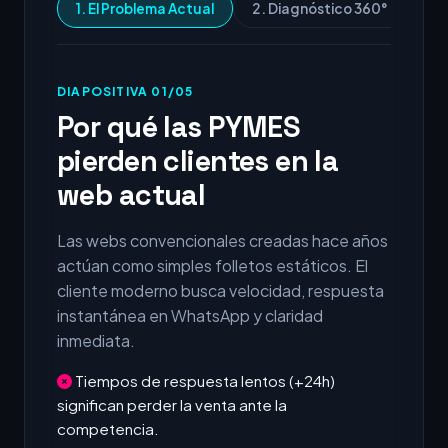
1. El Problema Actual
2. Diagnóstico 360°
3.
DIAPOSITIVA 01/05
Por qué las PYMES
pierden clientes en la
web actual
Las webs convencionales creadas hace años
actúan como simples folletos estáticos. El
cliente moderno busca velocidad, respuesta
instantánea en WhatsApp y claridad
inmediata.
Tiempos de respuesta lentos (+24h)
significan perder la venta ante la
competencia.