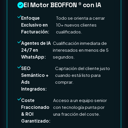
El Motor BEOFFON ® con IA
Enfoque
Todo se orienta a cerrar
Exclusivo en
10+ nuevos clientes
Facturación:
cualificados.
Agentes de IA
Cualificación inmediata de
24/7 en
interesados en menos de 5
WhatsApp:
segundos.
SEO
Captación del cliente justo
Semántico +
cuando está listo para
Ads
comprar.
Integrados:
Coste
Acceso a un equipo senior
Fraccionado
con tecnología punta por
& ROI
una fracción del coste.
Garantizado: