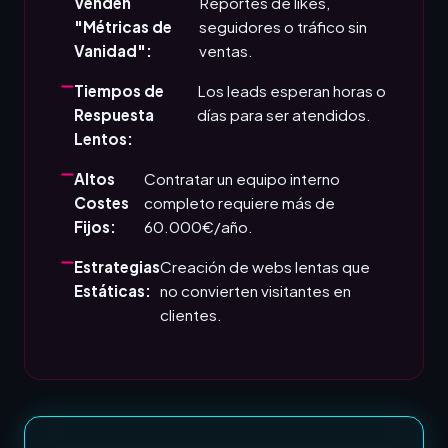
Venden
Reportes de likes,
"Métricas de
seguidores o tráfico sin
Vanidad":
ventas.
Tiempos de
Los leads esperan horas o
Respuesta
días para ser atendidos.
Lentos:
Altos
Contratar un equipo interno
Costes
completo requiere más de
Fijos:
60.000€/año.
Estrategias
Creación de webs lentas que
Estáticas:
no convierten visitantes en
clientes.