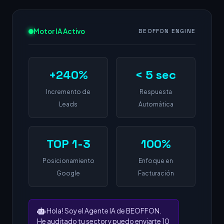
Motor IA Activo
BEOFFON ENGINE
+240%
< 5 sec
Incremento de
Respuesta
Leads
Automática
TOP 1-3
100%
Posicionamiento
Enfoque en
Google
Facturación
Hola! Soy el Agente IA de BEOFFON.
He auditado tu sector y puedo enviarte 10