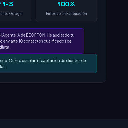
 1-3
100%
iento Google
Enfoque en Facturación
el Agente IA de BEOFFON. He auditado tu
o enviarte 10 contactos cualificados de
iata.
ente! Quiero escalar mi captación de clientes de
lor.