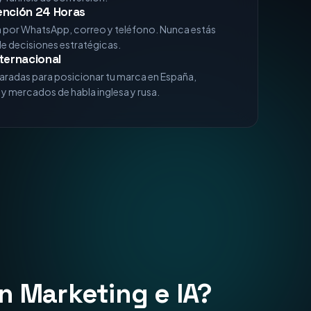
ención 24 Horas
a por WhatsApp, correo y teléfono. Nunca estás
de decisiones estratégicas.
ternacional
aradas para posicionar tu marca en España,
y mercados de habla inglesa y rusa.
n Marketing e IA?