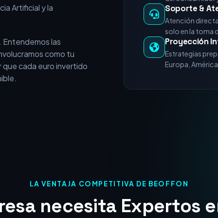
a Artificial y la
Soporte & At
Atención direct
solo en la toma 
Proyección In
. Entendemos las
 involucramos como tu
Estrategias prep
Europa, América 
 que cada euro invertido
ible.
LA VENTAJA COMPETITIVA DE BEOFFON
esa necesita Expertos e