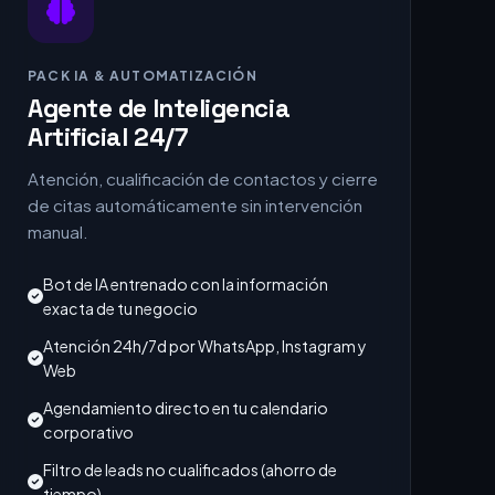
PACK IA & AUTOMATIZACIÓN
Agente de Inteligencia
Artificial 24/7
Atención, cualificación de contactos y cierre
de citas automáticamente sin intervención
manual.
Bot de IA entrenado con la información
exacta de tu negocio
Atención 24h/7d por WhatsApp, Instagram y
Web
Agendamiento directo en tu calendario
corporativo
Filtro de leads no cualificados (ahorro de
tiempo)