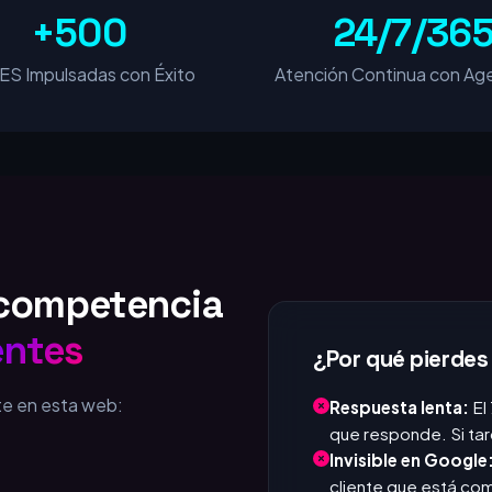
+500
24/7/36
S Impulsadas con Éxito
Atención Continua con Age
u competencia
entes
¿Por qué pierdes
te en esta web:
Respuesta lenta:
El
que responde. Si tar
Invisible en Google
cliente que está c