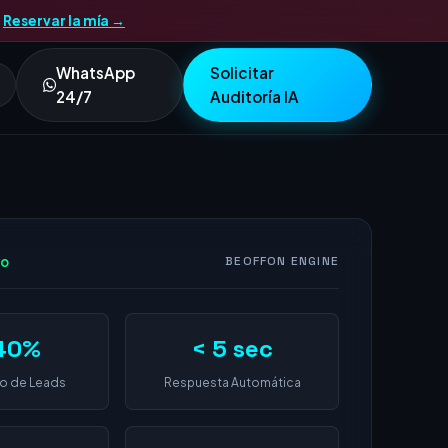
.
Reservar la mía →
WhatsApp
Solicitar
24/7
Auditoría IA
vo
BEOFFON ENGINE
40%
< 5 sec
o de Leads
Respuesta Automática