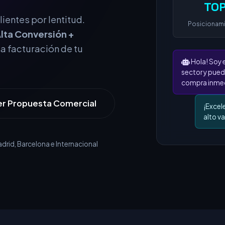
TOP
ientes por lentitud.
Posicionam
lta Conversión +
la facturación de tu
Hola! Soy 
sector y pued
compra inmed
er Propuesta Comercial
¡Excel
alto va
rid, Barcelona e Internacional