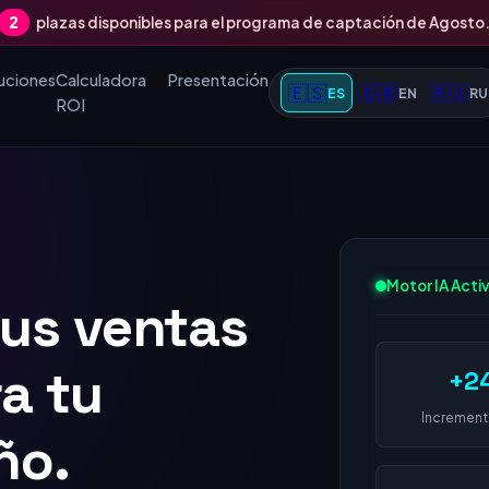
2
plazas disponibles para el programa de captación de Agosto
uciones
Calculadora
Presentación
🇪🇸
🇬🇧
🇷🇺
ES
EN
RU
ROI
Motor IA Acti
tus ventas
 1 en Goo
+2
Increment
a este año.