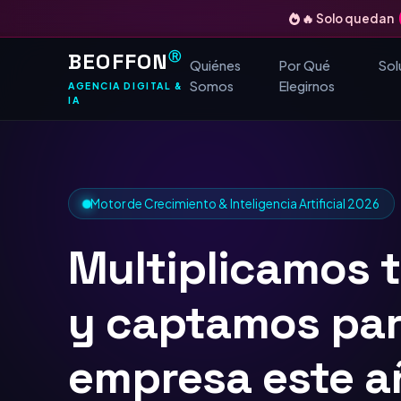
🔥 Solo quedan
BEOFFON
Ⓡ
Quiénes
Por Qué
Sol
Somos
Elegirnos
AGENCIA DIGITAL &
IA
Motor de Crecimiento & Inteligencia Artificial 2026
Multiplicamos 
y captamos
TOP
para tu empres