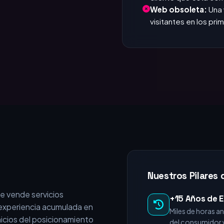
Web obsoleta:
Una 
visitantes en los pr
Nuestros Pilares 
e vende servicios
+15 Años de E
experiencia acumulada en
Miles de horas 
nicios del posicionamiento
del consumidor y