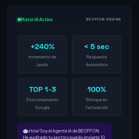
Motor IA Activo
BEOFFON ENGINE
+240%
< 5 sec
Incremento de
Respuesta
Leads
Automática
TOP 1-3
100%
Posicionamiento
Enfoque en
Google
Facturación
Hola! Soy el Agente IA de BEOFFON.
He auditado tu sector y puedo enviarte 10