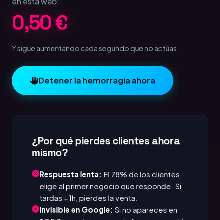
en esta web:
1,00 €
Y sigue aumentando cada segundo que no actúas.
Detener la hemorragia ahora
¿Por qué pierdes clientes ahora
mismo?
Respuesta lenta:
El 78% de los clientes
elige al primer negocio que responde. Si
tardas +1h, pierdes la venta.
Invisible en Google:
Si no apareces en