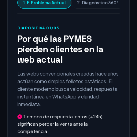
1. El Problema Actual
2. Diagnóstico 360°
3.
DIAPOSITIVA 01/05
Por qué las PYMES
pierden clientes en la
web actual
Las webs convencionales creadas hace años
actúan como simples folletos estáticos. El
cliente moderno busca velocidad, respuesta
instantánea en WhatsApp y claridad
inmediata.
Tiempos de respuesta lentos (+24h)
significan perder la venta ante la
competencia.