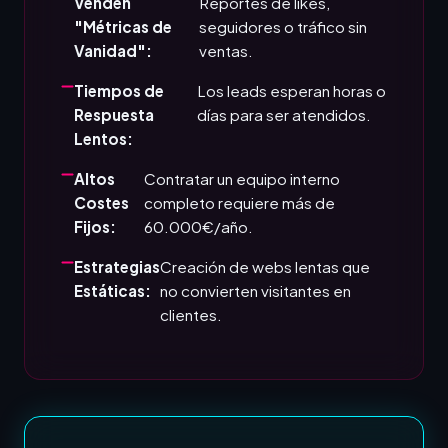
Venden
Reportes de likes,
"Métricas de
seguidores o tráfico sin
Vanidad":
ventas.
Tiempos de
Los leads esperan horas o
Respuesta
días para ser atendidos.
Lentos:
Altos
Contratar un equipo interno
Costes
completo requiere más de
Fijos:
60.000€/año.
Estrategias
Creación de webs lentas que
Estáticas:
no convierten visitantes en
clientes.