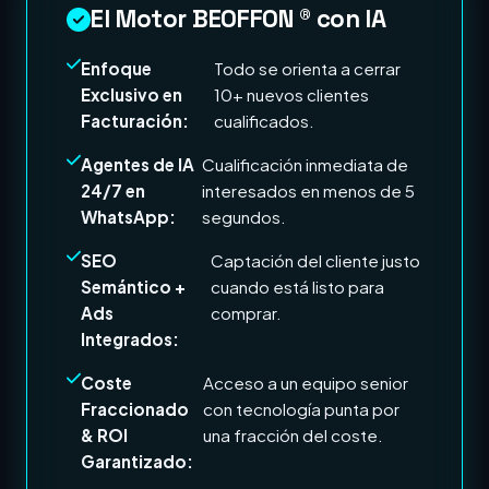
El Motor BEOFFON ® con IA
Enfoque
Todo se orienta a cerrar
Exclusivo en
10+ nuevos clientes
Facturación:
cualificados.
Agentes de IA
Cualificación inmediata de
24/7 en
interesados en menos de 5
WhatsApp:
segundos.
SEO
Captación del cliente justo
Semántico +
cuando está listo para
Ads
comprar.
Integrados:
Coste
Acceso a un equipo senior
Fraccionado
con tecnología punta por
& ROI
una fracción del coste.
Garantizado: