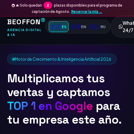
🔥 Solo quedan
2
plazas disponibles para el programa de
captación de Agosto.
Reservar la mía →
BEOFFON
Ⓡ
Wha
🇪🇸
🇬🇧
🇷🇺
ES
EN
RU
24/7
AGENCIA DIGITAL
& IA
Motor de Crecimiento & Inteligencia Artificial 2026
Multiplicamos tus
ventas y captamos
TOP 1 en
para tu
empresa este año.