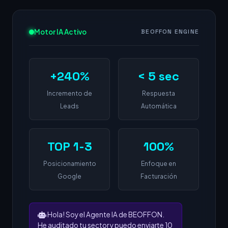
Motor IA Activo
BEOFFON ENGINE
+240%
< 5 sec
Incremento de
Respuesta
Leads
Automática
TOP 1-3
100%
Posicionamiento
Enfoque en
Google
Facturación
Hola! Soy el Agente IA de BEOFFON.
He auditado tu sector y puedo enviarte 10