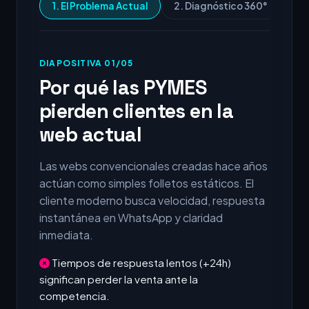
1. El Problema Actual
2. Diagnóstico 360°
3.
DIAPOSITIVA 01/05
Por qué las PYMES
pierden clientes en la
web actual
Las webs convencionales creadas hace años
actúan como simples folletos estáticos. El
cliente moderno busca velocidad, respuesta
instantánea en WhatsApp y claridad
inmediata.
Tiempos de respuesta lentos (+24h)
significan perder la venta ante la
competencia.