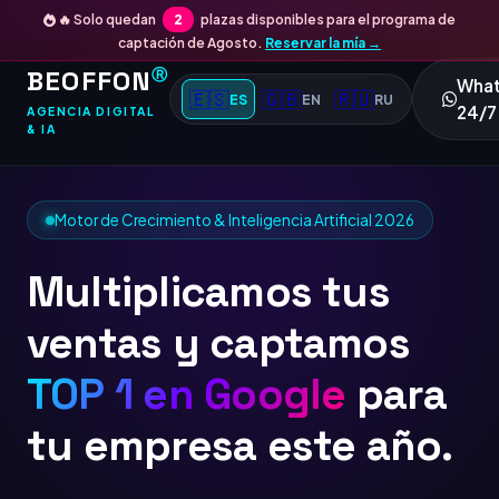
🔥 Solo quedan
2
plazas disponibles para el programa de
captación de Agosto.
Reservar la mía →
BEOFFON
Ⓡ
Wha
🇪🇸
🇬🇧
🇷🇺
ES
EN
RU
24/7
AGENCIA DIGITAL
& IA
Motor de Crecimiento & Inteligencia Artificial 2026
Multiplicamos tus
ventas y captamos
TOP 1 en
para tu
empresa este año.