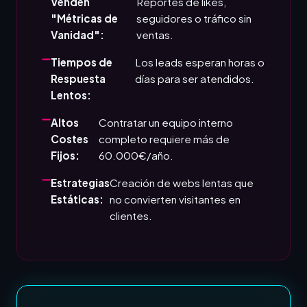
Venden
Reportes de likes,
"Métricas de
seguidores o tráfico sin
Vanidad":
ventas.
Tiempos de
Los leads esperan horas o
Respuesta
días para ser atendidos.
Lentos:
Altos
Contratar un equipo interno
Costes
completo requiere más de
Fijos:
60.000€/año.
Estrategias
Creación de webs lentas que
Estáticas:
no convierten visitantes en
clientes.