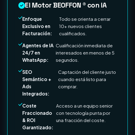
El Motor BEOFFON ® con IA
Enfoque
Todo se orienta a cerrar
Exclusivo en
10+ nuevos clientes
Facturación:
cualificados.
Agentes de IA
Cualificación inmediata de
24/7 en
interesados en menos de 5
WhatsApp:
segundos.
SEO
Captación del cliente justo
Semántico +
cuando está listo para
Ads
comprar.
Integrados:
Coste
Acceso a un equipo senior
Fraccionado
con tecnología punta por
& ROI
una fracción del coste.
Garantizado: