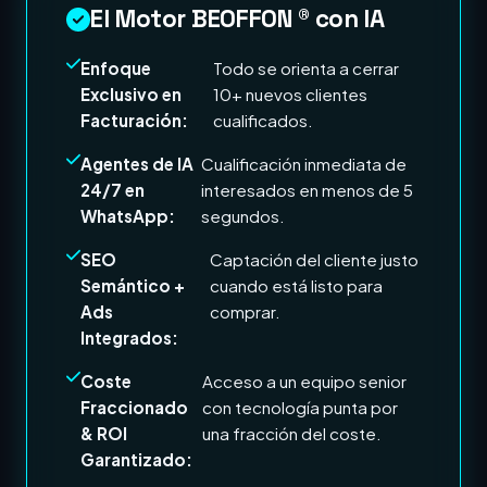
El Motor BEOFFON ® con IA
Enfoque
Todo se orienta a cerrar
Exclusivo en
10+ nuevos clientes
Facturación:
cualificados.
Agentes de IA
Cualificación inmediata de
24/7 en
interesados en menos de 5
WhatsApp:
segundos.
SEO
Captación del cliente justo
Semántico +
cuando está listo para
Ads
comprar.
Integrados:
Coste
Acceso a un equipo senior
Fraccionado
con tecnología punta por
& ROI
una fracción del coste.
Garantizado: