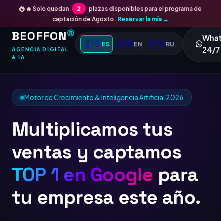
🔥 Solo quedan
2
plazas disponibles para el programa de
captación de Agosto.
Reservar la mía →
BEOFFON
Ⓡ
Wha
🇪🇸
🇬🇧
🇷🇺
ES
EN
RU
24/7
AGENCIA DIGITAL
& IA
Motor de Crecimiento & Inteligencia Artificial 2026
Multiplicamos tus
ventas y captamos
TOP 1
para tu
empresa este año.