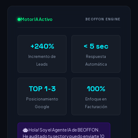
Motor IA Activo
BEOFFON ENGINE
+240%
< 5 sec
Incremento de
Respuesta
Leads
Automática
TOP 1-3
100%
Posicionamiento
Enfoque en
Google
Facturación
Hola! Soy el Agente IA de BEOFFON.
He auditado tu sector y puedo enviarte 10