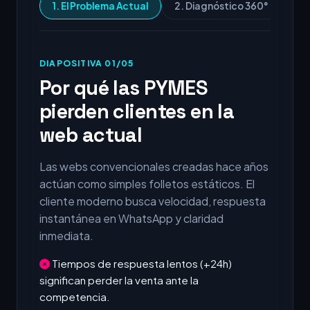
1. El Problema Actual
2. Diagnóstico 360°
3.
DIAPOSITIVA 01/05
Por qué las PYMES
pierden clientes en la
web actual
Las webs convencionales creadas hace años
actúan como simples folletos estáticos. El
cliente moderno busca velocidad, respuesta
instantánea en WhatsApp y claridad
inmediata.
Tiempos de respuesta lentos (+24h)
significan perder la venta ante la
competencia.