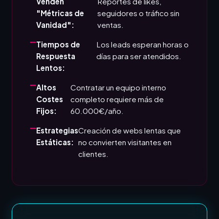
Venden
Reportes de likes,
"Métricas de
seguidores o tráfico sin
Vanidad":
ventas.
Tiempos de
Los leads esperan horas o
Respuesta
días para ser atendidos.
Lentos:
Altos
Contratar un equipo interno
Costes
completo requiere más de
Fijos:
60.000€/año.
Estrategias
Creación de webs lentas que
Estáticas:
no convierten visitantes en
clientes.