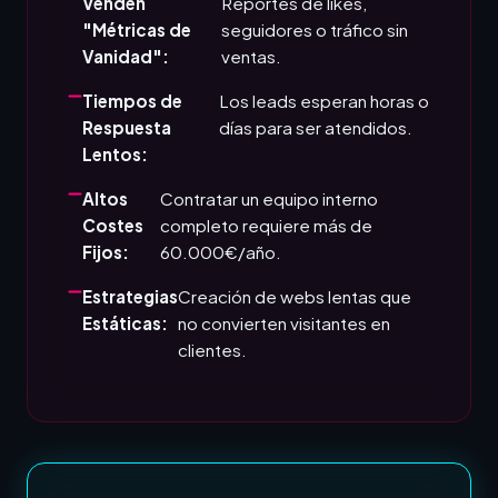
Venden
Reportes de likes,
"Métricas de
seguidores o tráfico sin
Vanidad":
ventas.
Tiempos de
Los leads esperan horas o
Respuesta
días para ser atendidos.
Lentos:
Altos
Contratar un equipo interno
Costes
completo requiere más de
Fijos:
60.000€/año.
Estrategias
Creación de webs lentas que
Estáticas:
no convierten visitantes en
clientes.