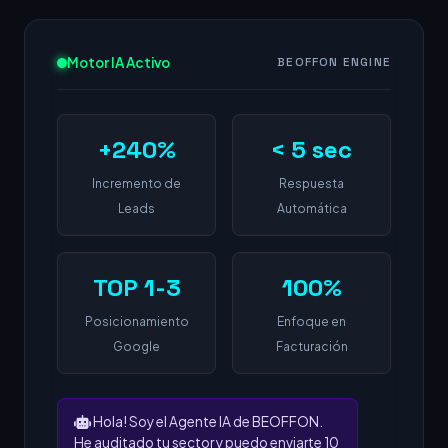
Motor IA Activo
BEOFFON ENGINE
+240%
< 5 sec
Incremento de
Respuesta
Leads
Automática
TOP 1-3
100%
Posicionamiento
Enfoque en
Google
Facturación
Hola! Soy el Agente IA de BEOFFON.
He auditado tu sector y puedo enviarte 10