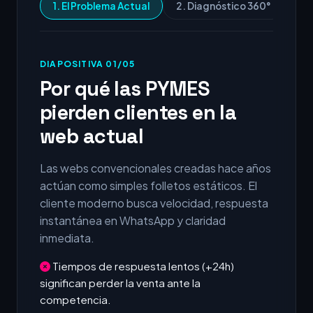
1. El Problema Actual
2. Diagnóstico 360°
3.
DIAPOSITIVA 01/05
Por qué las PYMES
pierden clientes en la
web actual
Las webs convencionales creadas hace años
actúan como simples folletos estáticos. El
cliente moderno busca velocidad, respuesta
instantánea en WhatsApp y claridad
inmediata.
Tiempos de respuesta lentos (+24h)
significan perder la venta ante la
competencia.