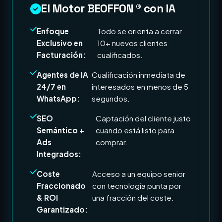
El Motor BEOFFON ® con IA
Enfoque
Todo se orienta a cerrar
Exclusivo en
10+ nuevos clientes
Facturación:
cualificados.
Agentes de IA
Cualificación inmediata de
24/7 en
interesados en menos de 5
WhatsApp:
segundos.
SEO
Captación del cliente justo
Semántico +
cuando está listo para
Ads
comprar.
Integrados:
Coste
Acceso a un equipo senior
Fraccionado
con tecnología punta por
& ROI
una fracción del coste.
Garantizado: