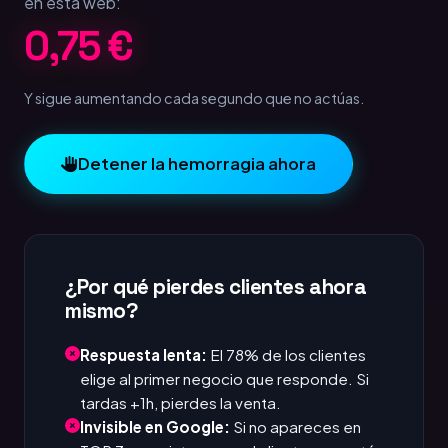
en esta web:
1,00 €
Y sigue aumentando cada segundo que no actúas.
Detener la hemorragia ahora
¿Por qué pierdes clientes ahora
mismo?
Respuesta lenta:
El 78% de los clientes
elige al primer negocio que responde. Si
tardas +1h, pierdes la venta.
Invisible en Google:
Si no apareces en