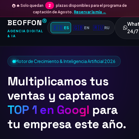
🔥 Solo quedan
2
plazas disponibles para el programa de
captación de Agosto.
Reservar la mía →
BEOFFON
Ⓡ
Wha
🇪🇸
🇬🇧
🇷🇺
ES
EN
RU
24/7
AGENCIA DIGITAL
& IA
Motor de Crecimiento & Inteligencia Artificial 2026
Multiplicamos tus
ventas y captamos
TOP 1 en Google
para
tu empresa este año.