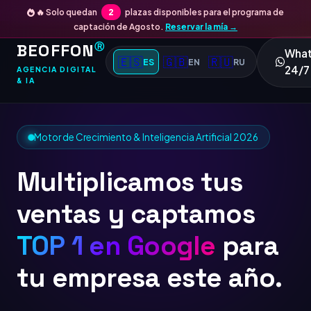
🔥 Solo quedan
2
plazas disponibles para el programa de
captación de Agosto.
Reservar la mía →
BEOFFON
Ⓡ
Wha
🇪🇸
🇬🇧
🇷🇺
ES
EN
RU
24/7
AGENCIA DIGITAL
& IA
Motor de Crecimiento & Inteligencia Artificial 2026
Multiplicamos tus
ventas y captamos
TOP 1 en Google
para
tu empresa este año.