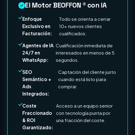
El Motor BEOFFON ® con IA
Enfoque
Todo se orienta a cerrar
Exclusivo en
10+ nuevos clientes
Facturación:
cualificados.
Agentes de IA
Cualificación inmediata de
24/7 en
interesados en menos de 5
WhatsApp:
segundos.
SEO
Captación del cliente justo
Semántico +
cuando está listo para
Ads
comprar.
Integrados:
Coste
Acceso a un equipo senior
Fraccionado
con tecnología punta por
& ROI
una fracción del coste.
Garantizado: