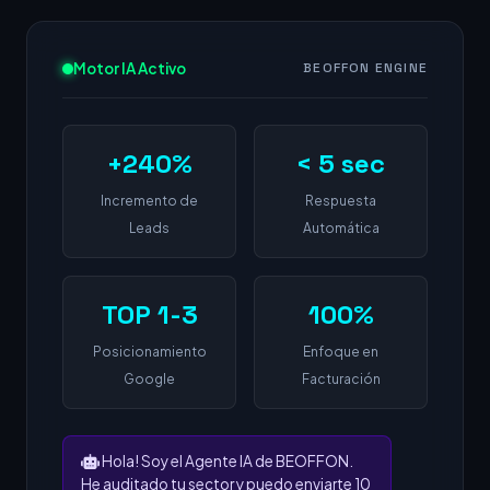
Motor IA Activo
BEOFFON ENGINE
+240%
< 5 sec
Incremento de
Respuesta
Leads
Automática
TOP 1-3
100%
Posicionamiento
Enfoque en
Google
Facturación
Hola! Soy el Agente IA de BEOFFON.
He auditado tu sector y puedo enviarte 10