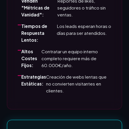
Venden
Reportes de likes,
"Métricas de
seguidores o tráfico sin
Vanidad":
ventas.
Tiempos de
Los leads esperan horas o
Respuesta
días para ser atendidos.
Lentos:
Altos
Contratar un equipo interno
Costes
completo requiere más de
Fijos:
60.000€/año.
Estrategias
Creación de webs lentas que
Estáticas:
no convierten visitantes en
clientes.