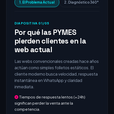
1. El Problema Actual
2. Diagnóstico 360°
3.
DIAPOSITIVA 01/05
Por qué las PYMES
pierden clientes en la
web actual
Las webs convencionales creadas hace años
actúan como simples folletos estáticos. El
cliente moderno busca velocidad, respuesta
instantánea en WhatsApp y claridad
inmediata.
Tiempos de respuesta lentos (+24h)
significan perder la venta ante la
competencia.