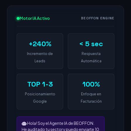
Motor IA Activo
BEOFFON ENGINE
+240%
< 5 sec
Incremento de
Respuesta
Leads
Automática
TOP 1-3
100%
Posicionamiento
Enfoque en
Google
Facturación
Hola! Soy el Agente IA de BEOFFON.
He auditado tu sector y puedo enviarte 10