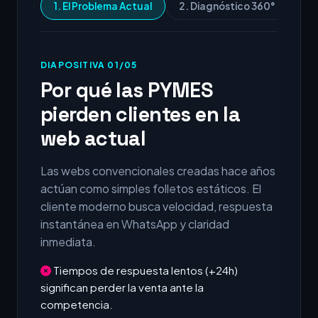
1. El Problema Actual
2. Diagnóstico 360°
3.
DIAPOSITIVA 01/05
Por qué las PYMES
pierden clientes en la
web actual
Las webs convencionales creadas hace años
actúan como simples folletos estáticos. El
cliente moderno busca velocidad, respuesta
instantánea en WhatsApp y claridad
inmediata.
Tiempos de respuesta lentos (+24h)
significan perder la venta ante la
competencia.