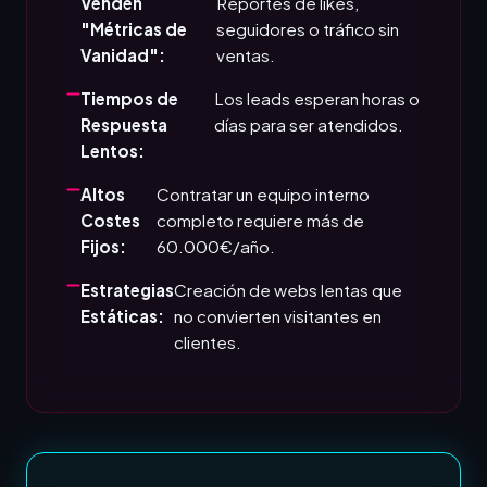
Venden
Reportes de likes,
"Métricas de
seguidores o tráfico sin
Vanidad":
ventas.
Tiempos de
Los leads esperan horas o
Respuesta
días para ser atendidos.
Lentos:
Altos
Contratar un equipo interno
Costes
completo requiere más de
Fijos:
60.000€/año.
Estrategias
Creación de webs lentas que
Estáticas:
no convierten visitantes en
clientes.