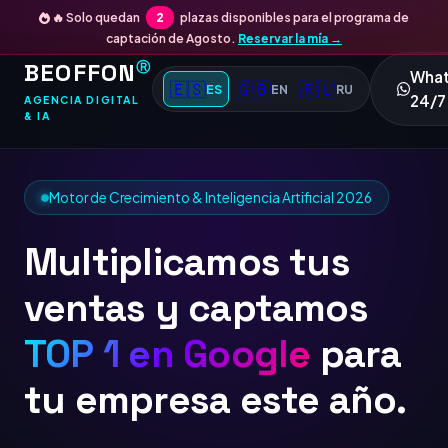
🔥 Solo quedan
2
plazas disponibles para el programa de
captación de Agosto.
Reservar la mía →
BEOFFON
Ⓡ
Wha
🇪🇸
🇬🇧
🇷🇺
ES
EN
RU
24/7
AGENCIA DIGITAL
& IA
Motor de Crecimiento & Inteligencia Artificial 2026
Multiplicamos tus
ventas y captamos
TOP 1
para tu
empresa este año.