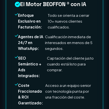
El Motor BEOFFON ® con IA
Enfoque
Todo se orienta a cerrar
Exclusivo en
10+ nuevos clientes
Facturación:
cualificados.
Agentes de IA
Cualificación inmediata de
24/7 en
interesados en menos de 5
WhatsApp:
segundos.
SEO
Captación del cliente justo
Semántico +
cuando está listo para
Ads
comprar.
Integrados:
Coste
Acceso a un equipo senior
Fraccionado
con tecnología punta por
& ROI
una fracción del coste.
Garantizado: