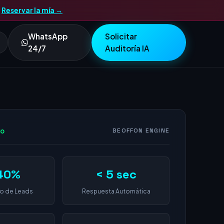
.
Reservar la mía →
WhatsApp
Solicitar
24/7
Auditoría IA
vo
BEOFFON ENGINE
40%
< 5 sec
o de Leads
Respuesta Automática