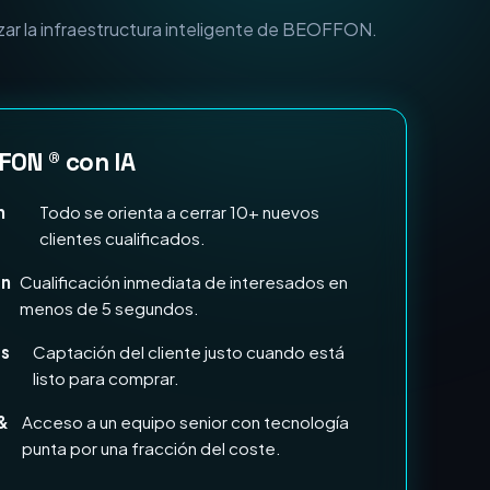
n Marketing e IA?
zar la infraestructura inteligente de BEOFFON.
FON ® con IA
n
Todo se orienta a cerrar 10+ nuevos
clientes cualificados.
en
Cualificación inmediata de interesados en
menos de 5 segundos.
ds
Captación del cliente justo cuando está
listo para comprar.
&
Acceso a un equipo senior con tecnología