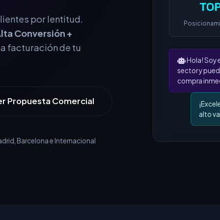
TOP
Posicionam
ientes por lentitud.
lta Conversión +
Hola! Soy 
la facturación de tu
sector y pued
compra inmed
¡Excel
alto va
er Propuesta Comercial
rid, Barcelona e Internacional