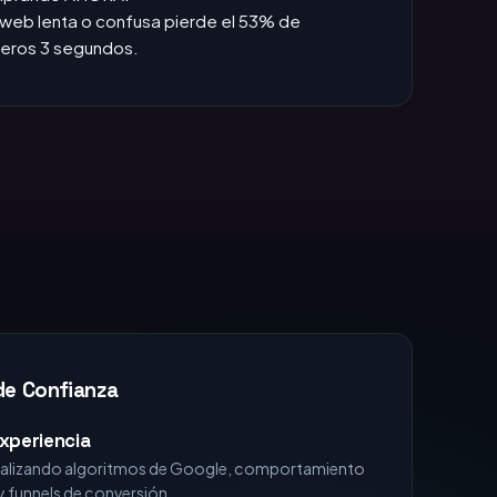
das +1h, pierdes la venta.
:
Si no apareces en TOP 3, no existes para el
omprando AHORA.
web lenta o confusa pierde el 53% de
imeros 3 segundos.
de Confianza