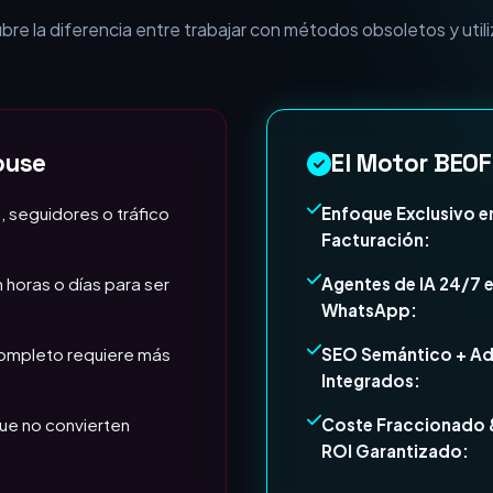
esa necesita Expertos e
e la diferencia entre trabajar con métodos obsoletos y utili
ouse
El Motor BEOF
, seguidores o tráfico
Enfoque Exclusivo e
Facturación:
 horas o días para ser
Agentes de IA 24/7 
WhatsApp:
completo requiere más
SEO Semántico + A
Integrados:
ue no convierten
Coste Fraccionado 