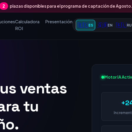
2
plazas disponibles para el programa de captación de Agosto
uciones
Calculadora
Presentación
🇪🇸
🇬🇧
🇷🇺
ES
EN
RU
ROI
tus ventas
Motor IA Acti
 1 en
+2
 empresa
Increment