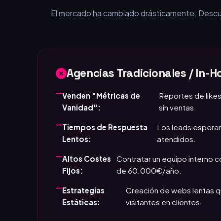
¿Por qué tu empr
El mercado ha cambiado drásticamente. Descubr
Agencias Tradicionales / In-H
Venden "Métricas de
Reportes de likes
Vanidad":
sin ventas.
Tiempos de Respuesta
Los leads esperan
Lentos:
atendidos.
Altos Costes
Contratar un equipo interno 
Fijos:
de 60.000€/año.
Estrategias
Creación de webs lentas q