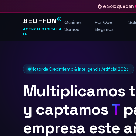
🔥 Solo quedan
BEOFFON
Ⓡ
Quiénes
Por Qué
Sol
Somos
Elegirnos
AGENCIA DIGITAL &
IA
Motor de Crecimiento & Inteligencia Artificial 2026
Multiplicamos 
y captamos
TOP
Google
para tu