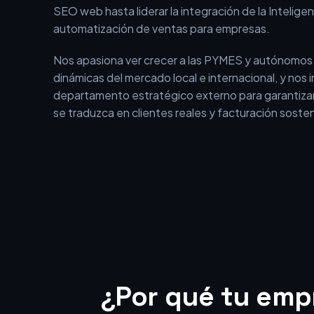
En BEOFFON no somos una agencia tradicional qu
aislados. Somos un equipo con más de 15 años de 
el entorno digital, que ha evolucionado desde los i
SEO web hasta liderar la integración de la Inteligenci
automatización de ventas para empresas.
Nos apasiona ver crecer a las PYMES y autónomos
dinámicas del mercado local e internacional, y nos
departamento estratégico externo para garantizar
se traduzca en clientes reales y facturación sosten