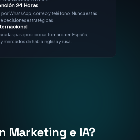
xperiencia
analizando algoritmos de Google, comportamiento
 funnels de conversión.
ención 24 Horas
a por WhatsApp, correo y teléfono. Nunca estás
de decisiones estratégicas.
ternacional
aradas para posicionar tu marca en España,
y mercados de habla inglesa y rusa.