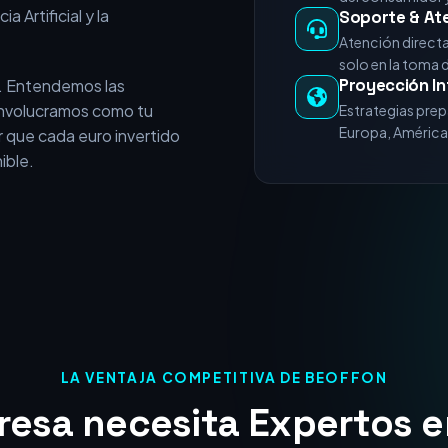
e vende servicios
+15 Años de E
experiencia acumulada en
Miles de horas 
nicios del posicionamiento
del consumidor y
a Artificial y la
Soporte & At
Atención direct
solo en la toma 
Proyección In
. Entendemos las
 involucramos como tu
Estrategias prep
Europa, América 
 que cada euro invertido
ible.
LA VENTAJA COMPETITIVA DE BEOFFON