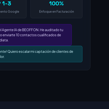
 1-3
100%
iento Google
Enfoque en Facturación
el Agente IA de BEOFFON. He auditado tu
o enviarte 10 contactos cualificados de
iata.
ente! Quiero escalar mi captación de clientes de
lor.