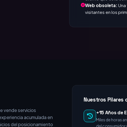
que responde. Si tar
Invisible en Google
cliente que está c
Web obsoleta:
Una 
visitantes en los pr
Nuestros Pilares 