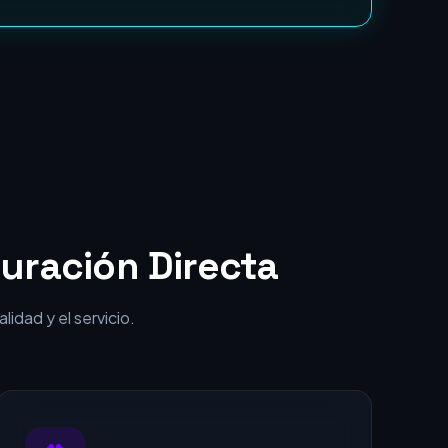
punta por una fracción del coste.
uración Directa
idad y el servicio.