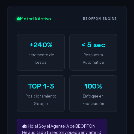
Motor IA Activo
BEOFFON ENGINE
+240%
< 5 sec
Incremento de
Respuesta
Leads
Automática
TOP 1-3
100%
Posicionamiento
Enfoque en
Google
Facturación
Hola! Soy el Agente IA de BEOFFON.
He auditado tu sector y puedo enviarte 10