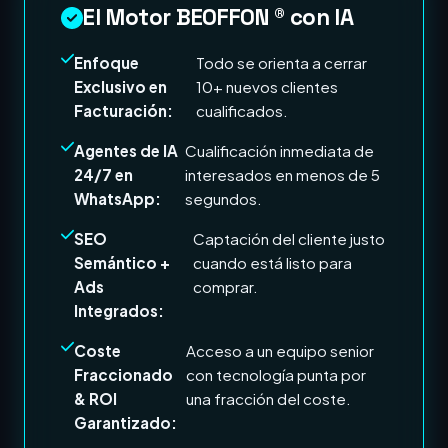
El Motor BEOFFON ® con IA
Enfoque
Todo se orienta a cerrar
Exclusivo en
10+ nuevos clientes
Facturación:
cualificados.
Agentes de IA
Cualificación inmediata de
24/7 en
interesados en menos de 5
WhatsApp:
segundos.
SEO
Captación del cliente justo
Semántico +
cuando está listo para
Ads
comprar.
Integrados:
Coste
Acceso a un equipo senior
Fraccionado
con tecnología punta por
& ROI
una fracción del coste.
Garantizado: