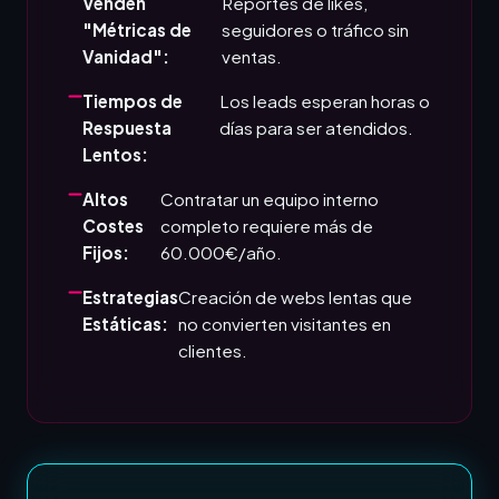
Venden
Reportes de likes,
"Métricas de
seguidores o tráfico sin
Vanidad":
ventas.
Tiempos de
Los leads esperan horas o
Respuesta
días para ser atendidos.
Lentos:
Altos
Contratar un equipo interno
Costes
completo requiere más de
Fijos:
60.000€/año.
Estrategias
Creación de webs lentas que
Estáticas:
no convierten visitantes en
clientes.