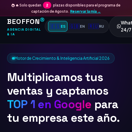
🔥 Solo quedan
2
plazas disponibles para el programa de
captación de Agosto.
Reservar la mía →
BEOFFON
Ⓡ
Wha
🇪🇸
🇬🇧
🇷🇺
ES
EN
RU
24/7
AGENCIA DIGITAL
& IA
Motor de Crecimiento & Inteligencia Artificial 2026
Multiplicamos tus
ventas y captamos
TOP 1 en Google
para
tu empresa este año.