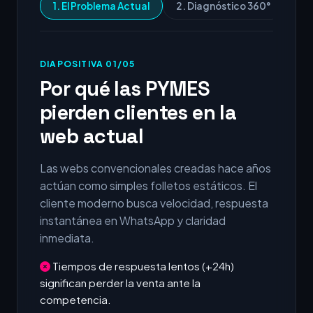
1. El Problema Actual
2. Diagnóstico 360°
3.
DIAPOSITIVA 01/05
Por qué las PYMES
pierden clientes en la
web actual
Las webs convencionales creadas hace años
actúan como simples folletos estáticos. El
cliente moderno busca velocidad, respuesta
instantánea en WhatsApp y claridad
inmediata.
Tiempos de respuesta lentos (+24h)
significan perder la venta ante la
competencia.