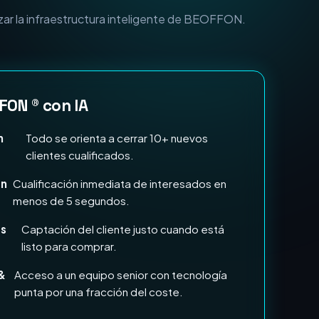
n Marketing e IA?
zar la infraestructura inteligente de BEOFFON.
FON ® con IA
n
Todo se orienta a cerrar 10+ nuevos
clientes cualificados.
en
Cualificación inmediata de interesados en
menos de 5 segundos.
ds
Captación del cliente justo cuando está
listo para comprar.
&
Acceso a un equipo senior con tecnología