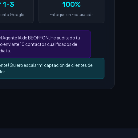
 1-3
100%
iento Google
Enfoque en Facturación
el Agente IA de BEOFFON. He auditado tu
o enviarte 10 contactos cualificados de
iata.
ente! Quiero escalar mi captación de clientes de
lor.