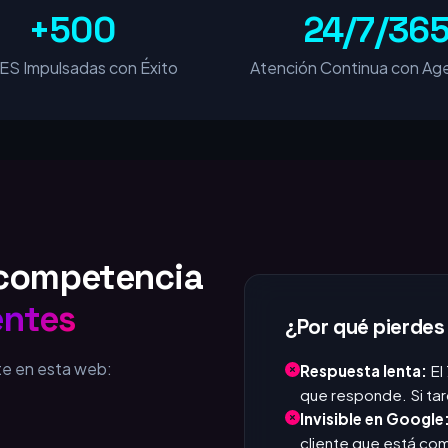
+500
24/7/36
S Impulsadas con Éxito
Atención Continua con Age
u competencia
entes
¿Por qué pierdes
te en esta web:
Respuesta lenta:
El