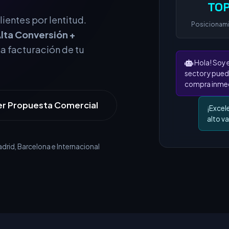
TOP
Posicionam
ientes por lentitud.
lta Conversión +
Hola! Soy 
la facturación de tu
sector y pued
compra inmed
¡Excel
alto va
er Propuesta Comercial
rid, Barcelona e Internacional