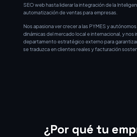
En BEOFFON no somos una agencia tradicional qu
aislados. Somos un equipo con más de 15 años de 
el entorno digital, que ha evolucionado desde los i
SEO web hasta liderar la integración de la Inteligenci
automatización de ventas para empresas.
Nos apasiona ver crecer a las PYMES y autónomos
dinámicas del mercado local e internacional, y nos
departamento estratégico externo para garantizar
se traduzca en clientes reales y facturación sosten