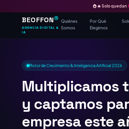
🔥 Solo quedan
BEOFFON
Ⓡ
Quiénes
Por Qué
Sol
Somos
Elegirnos
AGENCIA DIGITAL &
IA
Motor de Crecimiento & Inteligencia Artificial 2026
Multiplicamos 
y captamos
TOP
Google
para tu