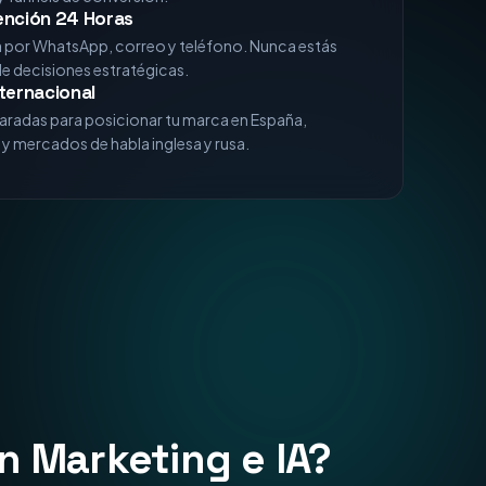
xperiencia
analizando algoritmos de Google, comportamiento
 funnels de conversión.
ención 24 Horas
a por WhatsApp, correo y teléfono. Nunca estás
de decisiones estratégicas.
ternacional
aradas para posicionar tu marca en España,
y mercados de habla inglesa y rusa.