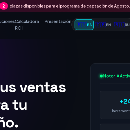
2
plazas disponibles para el programa de captación de Agosto
uciones
Calculadora
Presentación
🇪🇸
🇬🇧
🇷🇺
ES
EN
RU
ROI
tus ventas
Motor IA Acti
 1 en
+2
 empresa
Increment