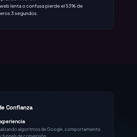
das +1h, pierdes la venta.
:
Si no apareces en TOP 3, no existes para el
omprando AHORA.
web lenta o confusa pierde el 53% de
imeros 3 segundos.
de Confianza