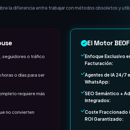
esa necesita Expertos e
e la diferencia entre trabajar con métodos obsoletos y utili
ouse
El Motor BEOF
, seguidores o tráfico
Enfoque Exclusivo e
Facturación:
 horas o días para ser
Agentes de IA 24/7 
WhatsApp:
completo requiere más
SEO Semántico + A
Integrados:
ue no convierten
Coste Fraccionado 