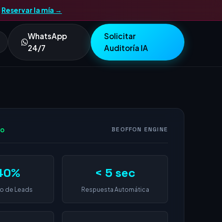
.
Reservar la mía →
WhatsApp
Solicitar
24/7
Auditoría IA
vo
BEOFFON ENGINE
40%
< 5 sec
o de Leads
Respuesta Automática