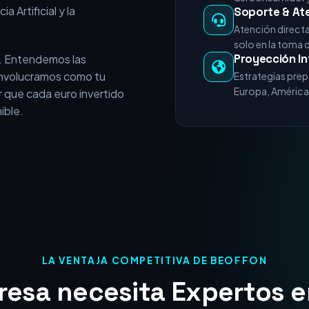
e vende servicios
+15 Años de E
experiencia acumulada en
Miles de horas 
nicios del posicionamiento
del consumidor y
a Artificial y la
Soporte & At
Atención direct
solo en la toma 
Proyección In
. Entendemos las
 involucramos como tu
Estrategias prep
Europa, América 
 que cada euro invertido
ible.
LA VENTAJA COMPETITIVA DE BEOFFON