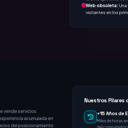
que responde. Si tar
Invisible en Google
cliente que está c
Web obsoleta:
Una 
visitantes en los pr
Nuestros Pilares 