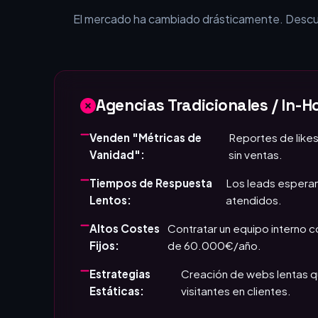
¿Por qué tu empr
El mercado ha cambiado drásticamente. Descubr
Agencias Tradicionales / In-H
Venden "Métricas de
Reportes de likes
Vanidad":
sin ventas.
Tiempos de Respuesta
Los leads esperan
Lentos:
atendidos.
Altos Costes
Contratar un equipo interno 
Fijos:
de 60.000€/año.
Estrategias
Creación de webs lentas q