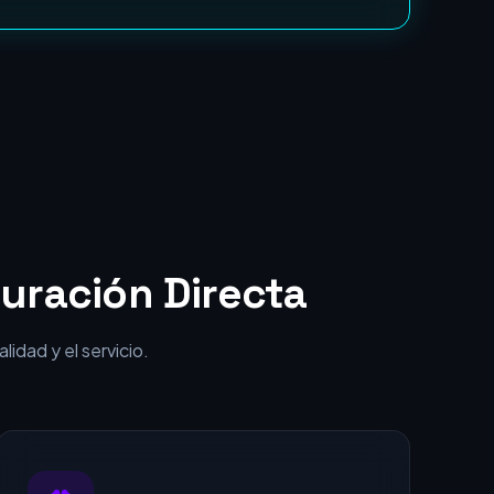
punta por una fracción del coste.
uración Directa
idad y el servicio.