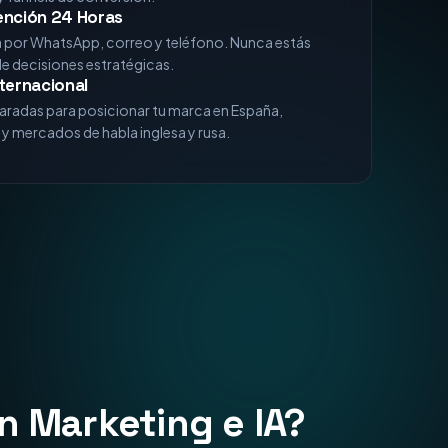
xperiencia
analizando algoritmos de Google, comportamiento
 funnels de conversión.
ención 24 Horas
a por WhatsApp, correo y teléfono. Nunca estás
de decisiones estratégicas.
ternacional
aradas para posicionar tu marca en España,
y mercados de habla inglesa y rusa.