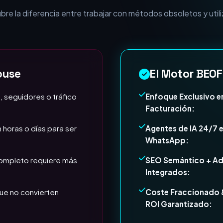
esa necesita Expertos e
e la diferencia entre trabajar con métodos obsoletos y utili
ouse
El Motor BEOF
, seguidores o tráfico
Enfoque Exclusivo e
Facturación:
 horas o días para ser
Agentes de IA 24/7 
WhatsApp:
completo requiere más
SEO Semántico + A
Integrados:
ue no convierten
Coste Fraccionado 