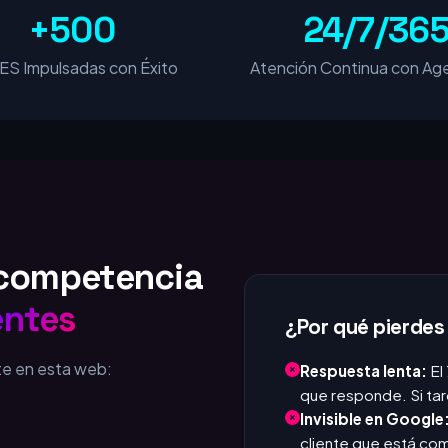
+500
24/7/36
S Impulsadas con Éxito
Atención Continua con Age
u competencia
entes
¿Por qué pierdes
te en esta web:
Respuesta lenta:
El