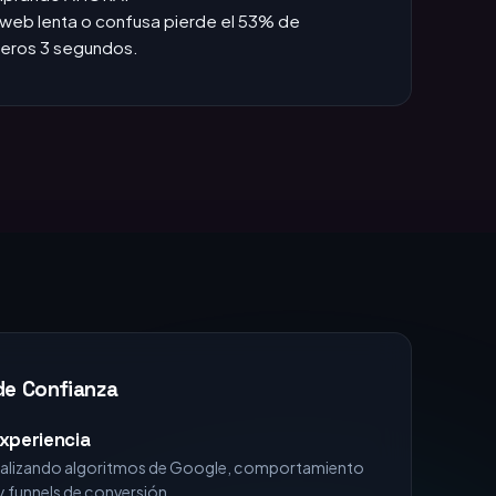
das +1h, pierdes la venta.
:
Si no apareces en TOP 3, no existes para el
omprando AHORA.
web lenta o confusa pierde el 53% de
imeros 3 segundos.
de Confianza