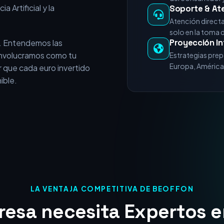
e vende servicios
+15 Años de E
experiencia acumulada en
Miles de horas 
nicios del posicionamiento
del consumidor y
a Artificial y la
Soporte & At
Atención direct
solo en la toma 
Proyección In
. Entendemos las
 involucramos como tu
Estrategias prep
Europa, América 
 que cada euro invertido
ible.
LA VENTAJA COMPETITIVA DE BEOFFON