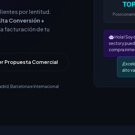
TOP
Posicionam
ientes por lentitud.
lta Conversión +
Hola! Soy 
la facturación de tu
sector y pued
compra inmed
¡Excel
alto va
er Propuesta Comercial
rid, Barcelona e Internacional