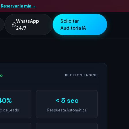
.
Reservar la mía →
WhatsApp
Solicitar
24/7
Auditoría IA
vo
BEOFFON ENGINE
40%
< 5 sec
o de Leads
Respuesta Automática