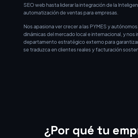
En BEOFFON no somos una agencia tradicional qu
aislados. Somos un equipo con más de 15 años de 
el entorno digital, que ha evolucionado desde los i
SEO web hasta liderar la integración de la Inteligenci
automatización de ventas para empresas.
Nos apasiona ver crecer a las PYMES y autónomos
dinámicas del mercado local e internacional, y nos
departamento estratégico externo para garantizar
se traduzca en clientes reales y facturación sosten