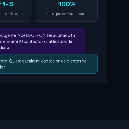
 1-3
100%
iento Google
Enfoque en Facturación
el Agente IA de BEOFFON. He auditado tu
o enviarte 10 contactos cualificados de
iata.
ente! Quiero escalar mi captación de clientes de
lor.