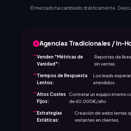
¿Por qué tu empr
El mercado ha cambiado drásticamente. Descubr
Agencias Tradicionales / In-H
Venden "Métricas de
Reportes de likes
Vanidad":
sin ventas.
Tiempos de Respuesta
Los leads esperan
Lentos:
atendidos.
Altos Costes
Contratar un equipo interno 
Fijos:
de 60.000€/año.
Estrategias
Creación de webs lentas q