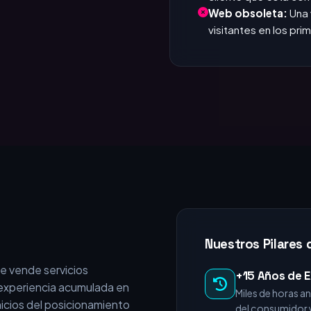
que responde. Si tar
Invisible en Google
cliente que está c
Web obsoleta:
Una 
visitantes en los pr
Nuestros Pilares 