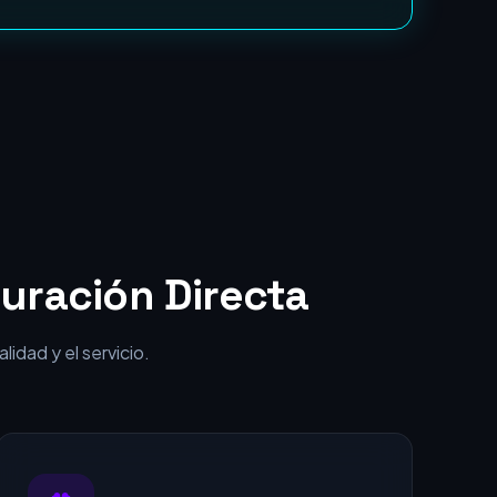
punta por una fracción del coste.
uración Directa
idad y el servicio.