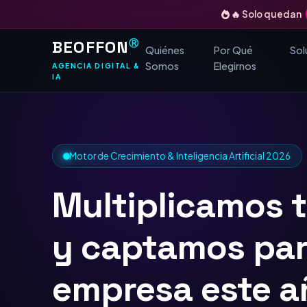
🔥 Solo quedan
BEOFFON
Ⓡ
Quiénes
Por Qué
Sol
Somos
Elegirnos
AGENCIA DIGITAL &
IA
Motor de Crecimiento & Inteligencia Artificial 2026
Multiplicamos 
y captamos
TOP
Google
para tu