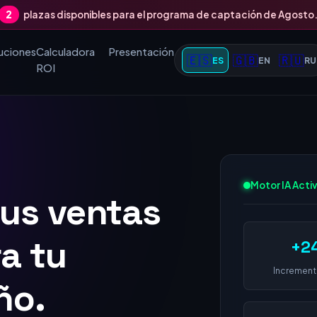
2
plazas disponibles para el programa de captación de Agosto
uciones
Calculadora
Presentación
🇪🇸
🇬🇧
🇷🇺
ES
EN
RU
ROI
tus ventas
Motor IA Acti
 1 en
+2
 empresa
Increment