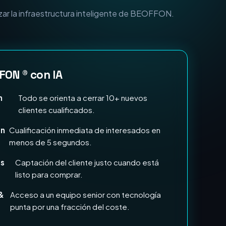
n Marketing e IA?
zar la infraestructura inteligente de BEOFFON.
FON ® con IA
n
Todo se orienta a cerrar 10+ nuevos
clientes cualificados.
en
Cualificación inmediata de interesados en
menos de 5 segundos.
ds
Captación del cliente justo cuando está
listo para comprar.
&
Acceso a un equipo senior con tecnología