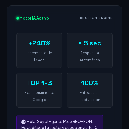
Motor IA Activo
BEOFFON ENGINE
+240%
< 5 sec
Incremento de
Respuesta
Leads
Automática
TOP 1-3
100%
Posicionamiento
Enfoque en
Google
Facturación
Hola! Soy el Agente IA de BEOFFON.
He auditado tu sector y puedo enviarte 10