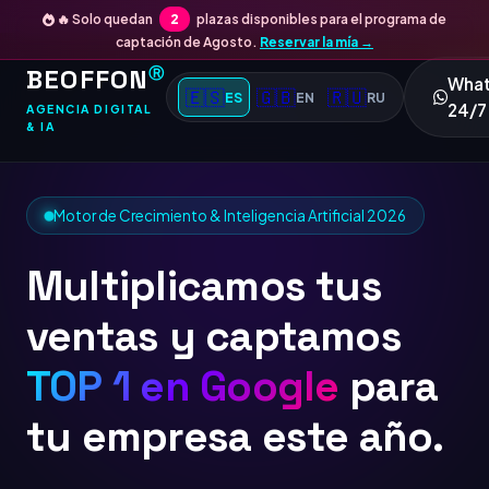
🔥 Solo quedan
2
plazas disponibles para el programa de
captación de Agosto.
Reservar la mía →
BEOFFON
Ⓡ
Wha
🇪🇸
🇬🇧
🇷🇺
ES
EN
RU
24/7
AGENCIA DIGITAL
& IA
Motor de Crecimiento & Inteligencia Artificial 2026
Multiplicamos tus
ventas y captamos
TOP 1
para tu
empresa este año.