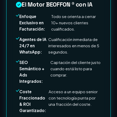
El Motor BEOFFON ® con IA
Enfoque
Todo se orienta a cerrar
Exclusivo en
10+ nuevos clientes
Facturación:
cualificados.
Agentes de IA
Cualificación inmediata de
24/7 en
interesados en menos de 5
WhatsApp:
segundos.
SEO
Captación del cliente justo
Semántico +
cuando está listo para
Ads
comprar.
Integrados:
Coste
Acceso a un equipo senior
Fraccionado
con tecnología punta por
& ROI
una fracción del coste.
Garantizado: