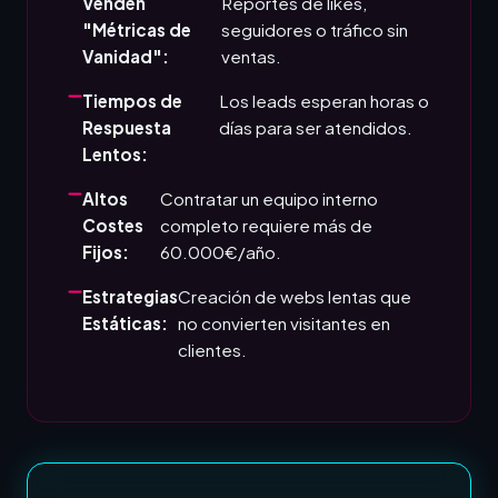
Venden
Reportes de likes,
"Métricas de
seguidores o tráfico sin
Vanidad":
ventas.
Tiempos de
Los leads esperan horas o
Respuesta
días para ser atendidos.
Lentos:
Altos
Contratar un equipo interno
Costes
completo requiere más de
Fijos:
60.000€/año.
Estrategias
Creación de webs lentas que
Estáticas:
no convierten visitantes en
clientes.