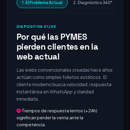
1. El Problema Actual
2. Diagnóstico 360°
3.
DIAPOSITIVA 01/05
Por qué las PYMES
pierden clientes en la
web actual
Las webs convencionales creadas hace años
actúan como simples folletos estáticos. El
cliente moderno busca velocidad, respuesta
instantánea en WhatsApp y claridad
inmediata.
Tiempos de respuesta lentos (+24h)
significan perder la venta ante la
competencia.